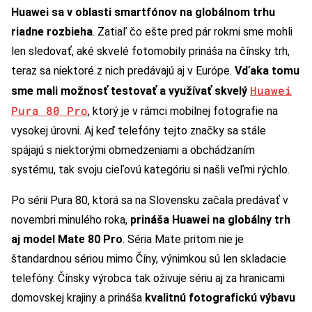
Huawei sa v oblasti smartfónov na globálnom trhu
riadne rozbieha
. Zatiaľ čo ešte pred pár rokmi sme mohli
len sledovať, aké skvelé fotomobily prináša na čínsky trh,
teraz sa niektoré z nich predávajú aj v Európe.
Vďaka tomu
Huawei
sme mali možnosť testovať a využívať skvelý
Pura 80 Pro
, ktorý je v rámci mobilnej fotografie na
vysokej úrovni. Aj keď telefóny tejto značky sa stále
spájajú s niektorými obmedzeniami a obchádzaním
systému, tak svoju cieľovú kategóriu si našli veľmi rýchlo.
Po sérii Pura 80, ktorá sa na Slovensku začala predávať v
novembri minulého roka,
prináša Huawei na globálny trh
aj model Mate 80 Pro
. Séria Mate pritom nie je
štandardnou sériou mimo Číny, výnimkou sú len skladacie
telefóny. Čínsky výrobca tak oživuje sériu aj za hranicami
domovskej krajiny a prináša
kvalitnú fotografickú výbavu