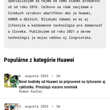
Špecializujem sa najmä na tému Xiaomi produktov
už od roku 2016. Celkovo sa však zaujímam o
čínskych výrobcov smartfónov ako je Huawei,
HONOR a ďalších. Blízkymi témami sú mi aj
lifestyle a každodenné technológie pre domácnosť
a človeka. Publikujem od roku 2021 a okrem
technológií je mojou vášňou aj lingvistika.
Populárne z kategórie Huawei
6. augusta 2026
•
3m
Nové hodinky od Huawei sú pripravené na lyžovanie aj
cyklistiku. Prinášajú viacero noviniek
Roman Kadlec
3. augusta 2026
•
3m