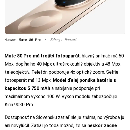
Huawei Mate 80 Pro
•
Zdroj: Huawei
Mate 80 Pro má trojitý fotoaparát
, hlavný snímač má 50
Mpx, dopĺňa ho 40 Mpx ultraširokouhlý objektív a 48 Mpx
teleobjektív. Telefón podporuje 4x optický zoom. Selfie
fotoaparát má 13 Mpx.
Model ďalej ponúka batériu s
kapacitou 5 750 mAh
a nabíjanie podporuje pri
maximálnom výkone 100 W. Výkon modelu zabezpečuje
Kirin 9030 Pro.
Dostupnosť na Slovensku zatiaľ nie je známa, no výrobca ju
ani nevylúčil. Zatiaľ je teda možné, že sa
neskôr začne