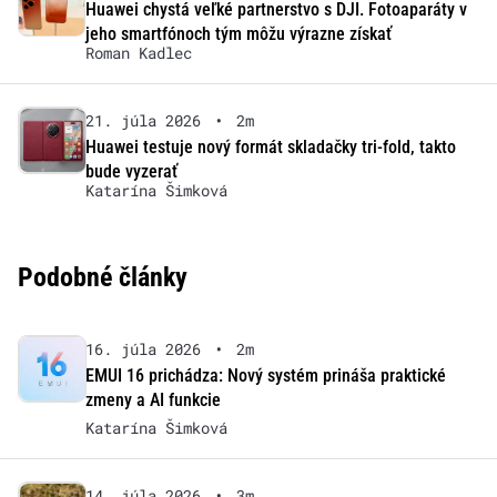
Huawei chystá veľké partnerstvo s DJI. Fotoaparáty v
jeho smartfónoch tým môžu výrazne získať
Roman Kadlec
21. júla 2026
•
2m
Huawei testuje nový formát skladačky tri-fold, takto
bude vyzerať
Katarína Šimková
Podobné články
16. júla 2026
•
2m
EMUI 16 prichádza: Nový systém prináša praktické
zmeny a AI funkcie
Katarína Šimková
14. júla 2026
•
3m