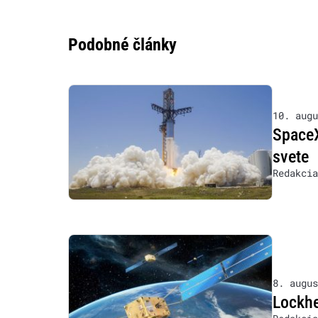
Podobné články
10. augu
SpaceX
svete
Redakcia
8. augus
Lockhe