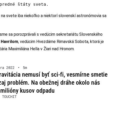
predné štáty sveta.
a svete iba niekoľko a niektorí slovenskí astronómovia sa
sme sa porozprávali s vedúcim sekretariátu Slovenského
 Havrilom
, vedúcim Hvezdárne Rimavská Sobota, ktorá je
ria Maximiliána Hella v Žiari nad Hronom.
ra 2022
•
5m
ravitácia nemusí byť sci-fi, vesmírne smetie
zaj problém. Na obežnej dráhe okolo nás
ú milióny kusov odpadu
 TOUCHIT