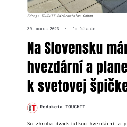
Zdroj: TOUCHIT.SK/Branislav Caban
30. marca 2023
•
1m čítanie
Na Slovensku má
hvezdární a plane
k svetovej špičk
Redakcia TOUCHIT
So zhruba dvadsiatkou hvezdární a p