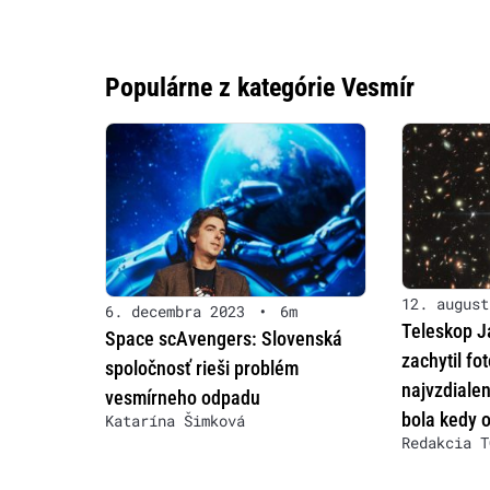
Populárne z kategórie Vesmír
12. august
6. decembra 2023
•
6m
Teleskop 
Space scAvengers: Slovenská
zachytil fo
spoločnosť rieši problém
najvzdialen
vesmírneho odpadu
bola kedy 
Katarína Šimková
Redakcia T