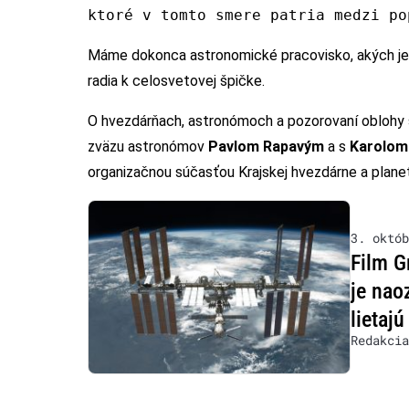
ktoré v tomto smere patria medzi po
Máme dokonca astronomické pracovisko, akých je n
radia k celosvetovej špičke.
O hvezdárňach, astronómoch a pozorovaní oblohy 
zväzu astronómov
Pavlom Rapavým
a s
Karolom
organizačnou súčasťou Krajskej hvezdárne a planetá
3. októb
Film G
je nao
lietaj
Redakcia