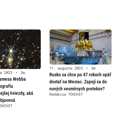
11. augusta 2023
•
3m
a 2023
•
2m
Rusko sa chce po 47 rokoch opäť
Jamesa Webba
dostať na Mesiac. Zapojí sa do
tografiu
nových vesmírnych pretekov?
ejšej hviezdy, aká
Redakcia TOUCHIT
objavená
OUCHIT