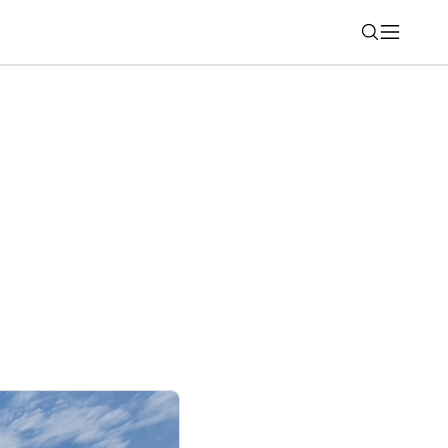
Nájsť
17: Unikla takmer kompletná výbava