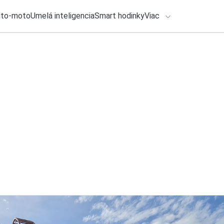
uto-moto
Umelá inteligencia
Smart hodinky
Viac
HLO BY VÁS ZAUJÍMAŤ
lačové správy
31. júla 2026
•
2m
Séria REDMI Note 
ADÁVANIA
smartfónov
Zadajte frázu pre vyhľadanie
Katarína Šimková