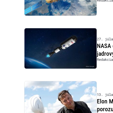
Redakcia
27. júla
NASA c
jadro
Redakcia
13. júla
Elon M
poroz