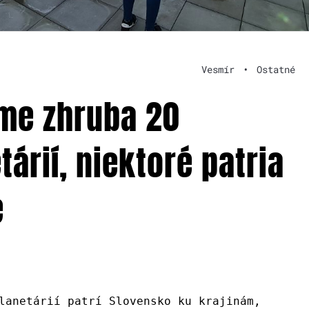
Vesmír
•
Ostatné
me zhruba 20
tárií, niektoré patria
e
lanetárií patrí Slovensko ku krajinám,