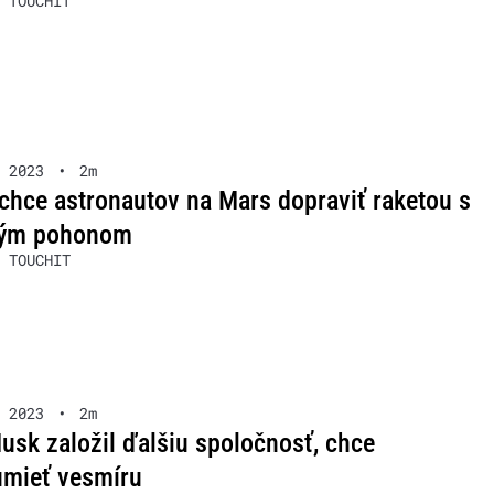
 TOUCHIT
 2023
•
2m
hce astronautov na Mars dopraviť raketou s
vým pohonom
 TOUCHIT
 2023
•
2m
usk založil ďalšiu spoločnosť, chce
umieť vesmíru