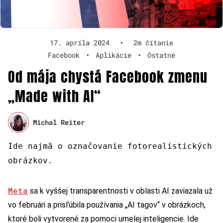
17. apríla 2024
•
2m čítanie
Facebook
•
Aplikácie
•
Ostatné
Od mája chystá Facebook zmenu
„Made with AI“
Michal Reiter
Ide najmä o označovanie fotorealistických
obrázkov.
Meta
sa k vyššej transparentnosti v oblasti AI zaviazala už
vo februári a prisľúbila používania „AI tagov“ v obrázkoch,
ktoré boli vytvorené za pomoci umelej inteligencie. Ide