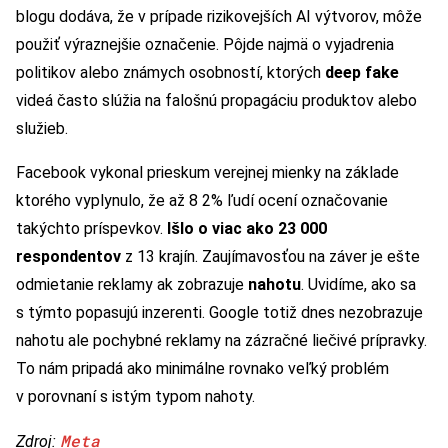
blogu dodáva, že v prípade rizikovejších AI výtvorov, môže
použiť výraznejšie označenie. Pôjde najmä o vyjadrenia
politikov alebo známych osobností, ktorých
deep fake
videá často slúžia na falošnú propagáciu produktov alebo
služieb.
Facebook vykonal prieskum verejnej mienky na základe
ktorého vyplynulo, že až 8 2% ľudí ocení označovanie
takýchto príspevkov.
Išlo o viac ako 23 000
respondentov
z 13 krajín. Zaujímavosťou na záver je ešte
odmietanie reklamy ak zobrazuje
nahotu
. Uvidíme, ako sa
s týmto popasujú inzerenti. Google totiž dnes nezobrazuje
nahotu ale pochybné reklamy na zázračné liečivé prípravky.
To nám pripadá ako minimálne rovnako veľký problém
v porovnaní s istým typom nahoty.
Meta
Zdroj: