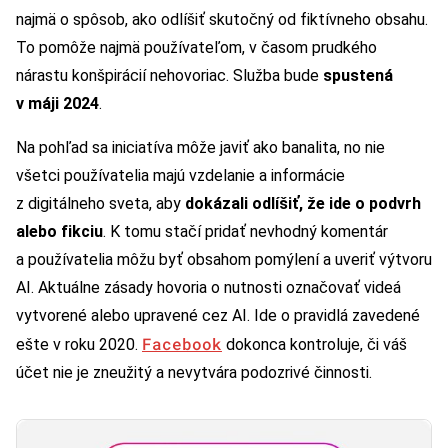
najmä o spôsob, ako odlíšiť skutočný od fiktívneho obsahu.
To pomôže najmä používateľom, v časom prudkého
nárastu konšpirácií nehovoriac. Služba bude
spustená
v máji 2024
.
Na pohľad sa iniciatíva môže javiť ako banalita, no nie
všetci používatelia majú vzdelanie a informácie
z digitálneho sveta, aby
dokázali odlíšiť, že ide o podvrh
alebo fikciu
. K tomu stačí pridať nevhodný komentár
a používatelia môžu byť obsahom pomýlení a uveriť výtvoru
AI. Aktuálne zásady hovoria o nutnosti označovať videá
vytvorené alebo upravené cez AI. Ide o pravidlá zavedené
Facebook
ešte v roku 2020.
dokonca kontroluje, či váš
účet nie je zneužitý a nevytvára podozrivé činnosti.