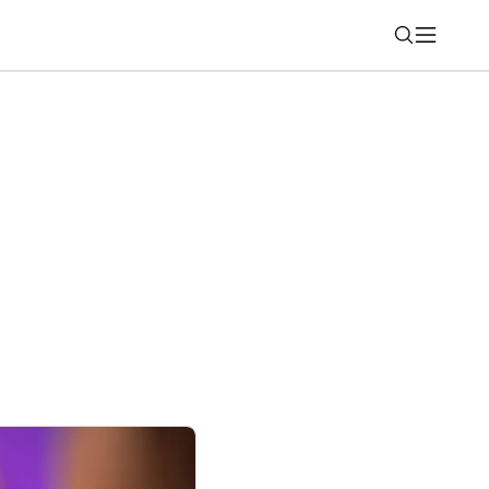
Nájsť
é aj súkromné číslo? WhatsApp na iPhone
hčenie