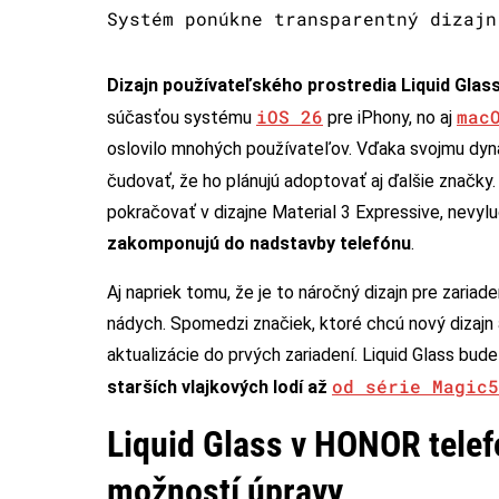
Systém ponúkne transparentný dizajn
Dizajn používateľského prostredia Liquid Glas
iOS 26
mac
súčasťou systému
pre iPhony, no aj
oslovilo mnohých používateľov. Vďaka svojmu dy
čudovať, že ho plánujú adoptovať aj ďalšie značky
pokračovať v dizajne Material 3 Expressive, nevylu
zakomponujú do nadstavby telefónu
.
Aj napriek tomu, že je to náročný dizajn pre zaria
nádych. Spomedzi značiek, ktoré chcú nový dizajn 
aktualizácie do prvých zariadení. Liquid Glass b
od série Magic5
starších vlajkových lodí až
Liquid Glass v HONOR tele
možností úpravy