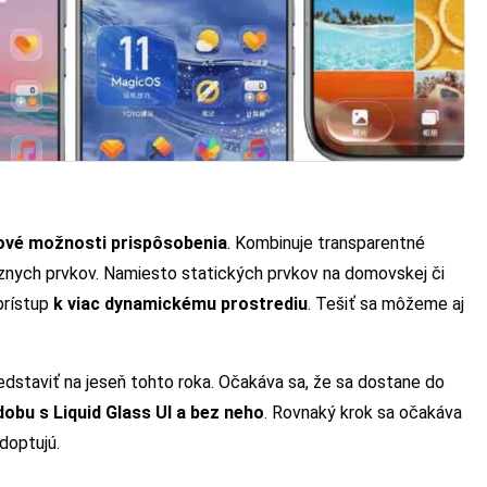
nové možnosti prispôsobenia
. Kombinuje transparentné
ôznych prvkov. Namiesto statických prvkov na domovskej či
prístup
k viac dynamickému prostrediu
. Tešiť sa môžeme aj
edstaviť na jeseň tohto roka. Očakáva sa, že sa dostane do
obu s Liquid Glass UI a bez neho
. Rovnaký krok sa očakáva
adoptujú.