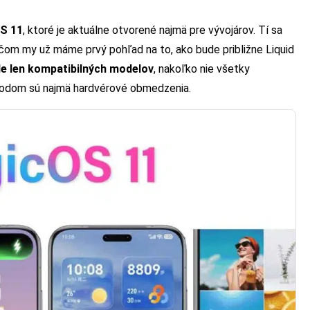
OS 11
, ktoré je aktuálne otvorené najmä pre vývojárov. Tí sa
ičom my už máme prvý pohľad na to, ako bude približne Liquid
de len kompatibilných modelov
, nakoľko nie všetky
ôvodom sú najmä hardvérové obmedzenia.