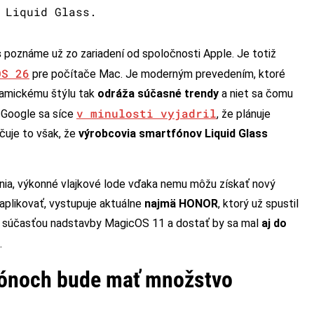
 Liquid Glass.
s
poznáme už zo zariadení od spoločnosti Apple. Je totiž
OS 26
pre počítače Mac. Je moderným prevedením, ktoré
namickému štýlu tak
odráža súčasné trendy
a niet sa čomu
v minulosti vyjadril
. Google sa síce
, že plánuje
čuje to však, že
výrobcovia smartfónov Liquid Glass
denia, výkonné vlajkové lode vďaka nemu môžu získať nový
aplikovať, vystupuje aktuálne
najmä HONOR
, ktorý už spustil
ude súčasťou nadstavby MagicOS 11 a dostať by sa mal
aj do
.
fónoch bude mať množstvo