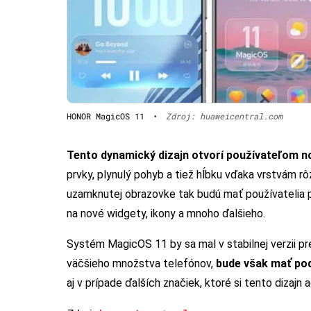
HONOR MagicOS 11
•
Zdroj: huaweicentral.com
Tento dynamický dizajn otvorí používateľom 
prvky, plynulý pohyb a tiež hĺbku vďaka vrstvám r
uzamknutej obrazovke tak budú mať používatelia 
na nové widgety, ikony a mnoho ďalšieho.
Systém MagicOS 11 by sa mal v stabilnej verzii pr
väčšieho množstva telefónov,
bude však mať pod
aj v prípade ďalších značiek, ktoré si tento dizajn 