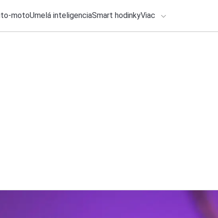
uto-moto
Umelá inteligencia
Smart hodinky
Viac
HLO BY VÁS ZAUJÍMAŤ
lačové správy
30. júla 2026
•
2m
ADÁVANIA
Používate pracovn
priniesol veľké uľa
Zadajte frázu pre vyhľadanie
Roman Kadlec