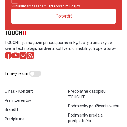
Súhlasím so
zásadami spracovaním údajov
.
Potvrdiť
TOUCHIT je magazín prinášajúci novinky, testy a analýzy zo
sveta technológií, hardvéru, softvéru či mobilných operátorov.
Tmavý režim
O nás / Kontakt
Predplatné časopisu
TOUCHIT
Pre inzerentov
Podmienky používania webu
BrandIT
Podmienky predaja
Predplatné
predplatného