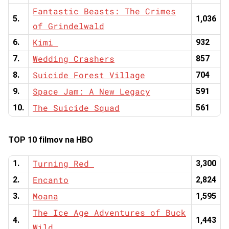
Fantastic Beasts: The Crimes
5.
1,036
of Grindelwald
Kimi
6.
932
Wedding Crashers
7.
857
Suicide Forest Village
8.
704
Space Jam: A New Legacy
9.
591
The Suicide Squad
10.
561
TOP 10 filmov na HBO
Turning Red
1.
3,300
Encanto
2.
2,824
Moana
3.
1,595
The Ice Age Adventures of Buck
4.
1,443
Wild