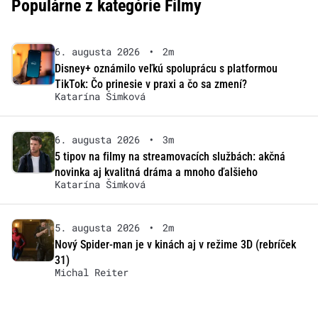
Populárne z kategórie Filmy
6. augusta 2026
•
2m
Disney+ oznámilo veľkú spoluprácu s platformou
TikTok: Čo prinesie v praxi a čo sa zmení?
Katarína Šimková
6. augusta 2026
•
3m
5 tipov na filmy na streamovacích službách: akčná
novinka aj kvalitná dráma a mnoho ďalšieho
Katarína Šimková
5. augusta 2026
•
2m
Nový Spider-man je v kinách aj v režime 3D (rebríček
31)
Michal Reiter