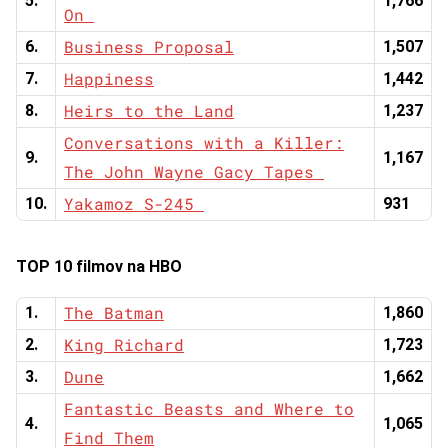
5.
1,766
On
Business Proposal
6.
1,507
Happiness
7.
1,442
Heirs to the Land
8.
1,237
Conversations with a Killer:
9.
1,167
The John Wayne Gacy Tapes
Yakamoz S-245
10.
931
TOP 10 filmov na HBO
The Batman
1.
1,860
King Richard
2.
1,723
Dune
3.
1,662
Fantastic Beasts and Where to
4.
1,065
Find Them