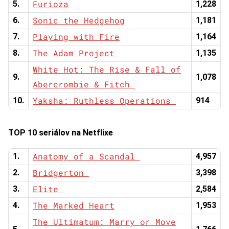
Furioza
5.
1,228
Sonic the Hedgehog
6.
1,181
Playing with Fire
7.
1,164
The Adam Project
8.
1,135
White Hot: The Rise & Fall of
9.
1,078
Abercrombie & Fitch
Yaksha: Ruthless Operations
10.
914
TOP 10 seriálov na Netflixe
Anatomy of a Scandal
1.
4,957
Bridgerton
2.
3,398
Elite
3.
2,584
The Marked Heart
4.
1,953
The Ultimatum: Marry or Move