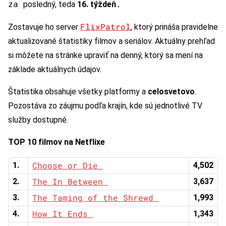
za
posledný, teda
16. týždeň
.
FlixPatrol
Zostavuje ho server
, ktorý prináša pravidelne
aktualizované štatistiky filmov a seriálov. Aktuálny prehľad
si môžete na stránke upraviť na denný, ktorý sa mení na
základe aktuálnych údajov.
Štatistika obsahuje všetky platformy a
celosvetovo
.
Pozostáva zo záujmu podľa krajín, kde sú jednotlivé TV
služby dostupné.
TOP 10 filmov na Netflixe
Choose or Die
1.
4,502
The In Between
2.
3,637
The Taming of the Shrewd
3.
1,993
How It Ends
4.
1,343