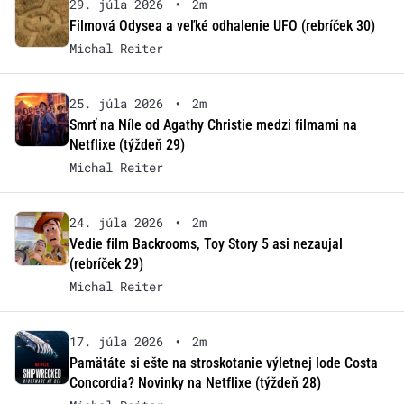
29. júla 2026
•
2m
Filmová Odysea a veľké odhalenie UFO (rebríček 30)
Michal Reiter
25. júla 2026
•
2m
Smrť na Níle od Agathy Christie medzi filmami na
Netflixe (týždeň 29)
Michal Reiter
24. júla 2026
•
2m
Vedie film Backrooms, Toy Story 5 asi nezaujal
(rebríček 29)
Michal Reiter
17. júla 2026
•
2m
Pamätáte si ešte na stroskotanie výletnej lode Costa
Concordia? Novinky na Netflixe (týždeň 28)