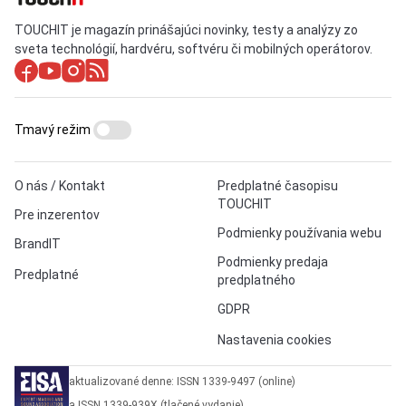
TOUCHIT je magazín prinášajúci novinky, testy a analýzy zo
sveta technológií, hardvéru, softvéru či mobilných operátorov.
Tmavý režim
O nás / Kontakt
Predplatné časopisu
TOUCHIT
Pre inzerentov
Podmienky používania webu
BrandIT
Podmienky predaja
Predplatné
predplatného
GDPR
Nastavenia cookies
aktualizované denne: ISSN 1339-9497 (online)
a ISSN 1339-939X (tlačené vydanie)