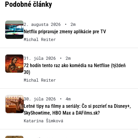
Podobné články
2. augusta 2026
•
2m
Netflix pripravuje zmeny aplikácie pre TV
Michal Reiter
31. júla 2026
•
2m
72 hodín tento raz ako komédia na Netflixe (týždeň
30)
Michal Reiter
30. júla 2026
•
4m
Letné tipy na filmy a seriály: Čo si pozrieť na Disney+,
SkyShowtime, HBO Max a DAFilms.sk?
Katarína Šimková