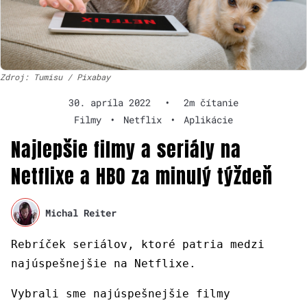
Zdroj: Tumisu / Pixabay
30. apríla 2022
•
2m čítanie
Filmy
•
Netflix
•
Aplikácie
Najlepšie filmy a seriály na
Netflixe a HBO za minulý týždeň
Michal Reiter
Rebríček seriálov, ktoré patria medzi
najúspešnejšie na Netflixe.
Vybrali sme najúspešnejšie filmy