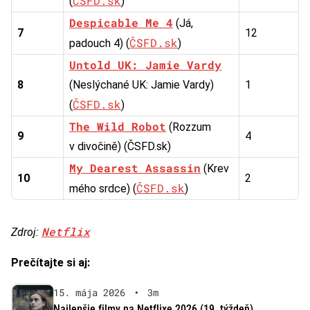
ČSFD.sk
(
)
Despicable Me 4
(Já,
7
12
ČSFD.sk
padouch 4) (
)
Untold UK: Jamie Vardy
8
(Neslýchané UK: Jamie Vardy)
1
ČSFD.sk
(
)
The Wild Robot
(Rozzum
9
4
v divočině) (ČSFD.sk)
My Dearest Assassin
(Krev
10
2
ČSFD.sk
mého srdce) (
)
Netflix
Zdroj:
Prečítajte si aj:
15. mája 2026
•
3m
Najlepšie filmy na Netflixe 2026 (19. týždeň)