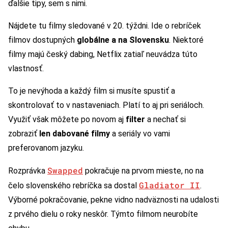
ďalšie tipy, sem s nimi.
Nájdete tu filmy sledované v 20. týždni. Ide o rebríček
filmov dostupných
globálne a na Slovensku
. Niektoré
filmy majú český dabing, Netflix zatiaľ neuvádza túto
vlastnosť.
To je nevýhoda a každý film si musíte spustiť a
skontrolovať to v nastaveniach. Platí to aj pri seriáloch.
Využiť však môžete po novom aj
filter
a nechať si
zobraziť
len dabované filmy
a seriály vo vami
preferovanom jazyku.
Swapped
Rozprávka
pokračuje na prvom mieste, no na
Gladiator II
čelo slovenského rebríčka sa dostal
.
Výborné pokračovanie, pekne vidno nadväznosti na udalosti
z prvého dielu o roky neskôr. Týmto filmom neurobíte