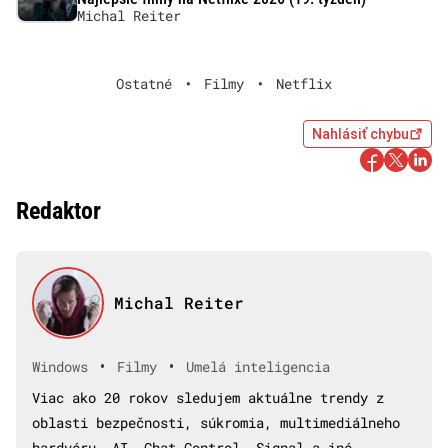
Michal Reiter
Ostatné
•
Filmy
•
Netflix
Nahlásiť chybu
Redaktor
Michal Reiter
•
•
Windows
Filmy
Umelá inteligencia
Viac ako 20 rokov sledujem aktuálne trendy z
oblasti bezpečnosti, súkromia, multimediálneho
hardvéru, AI, Chat Control, Signal a iné.