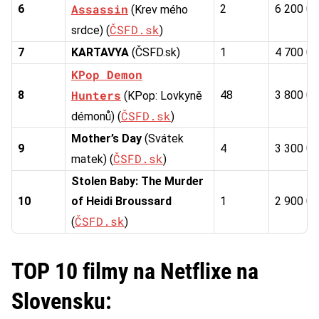
Assassin
6
2
6 200 0
(Krev mého
ČSFD.sk
srdce) (
)
7
KARTAVYA
(ČSFD.sk)
1
4 700 0
KPop Demon
Hunters
8
48
3 800 0
(KPop: Lovkyně
ČSFD.sk
démonů) (
)
Mother’s Day
(Svátek
9
4
3 300 0
ČSFD.sk
matek) (
)
Stolen Baby: The Murder
10
of Heidi Broussard
1
2 900 0
ČSFD.sk
(
)
TOP 10 filmy na Netflixe na
Slovensku: