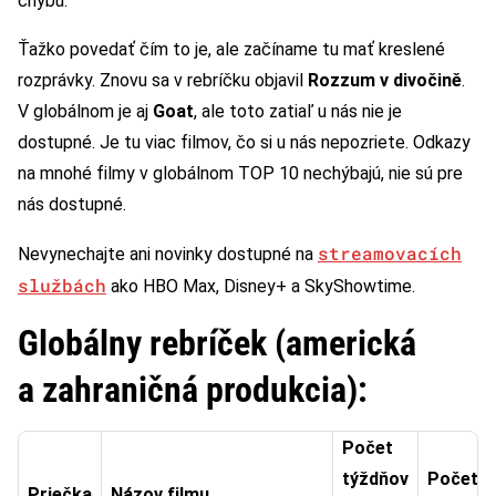
chybu.
Ťažko povedať čím to je, ale začíname tu mať kreslené
rozprávky. Znovu sa v rebríčku objavil
Rozzum v divočině
.
V globálnom je aj
Goat
, ale toto zatiaľ u nás nie je
dostupné. Je tu viac filmov, čo si u nás nepozriete. Odkazy
na mnohé filmy v globálnom TOP 10 nechýbajú, nie sú pre
nás dostupné.
streamovacích
Nevynechajte ani novinky dostupné na
službách
ako HBO Max, Disney+ a SkyShowtime.
Globálny rebríček (americká
a zahraničná produkcia):
Počet
týždňov
Počet
Priečka
Názov filmu