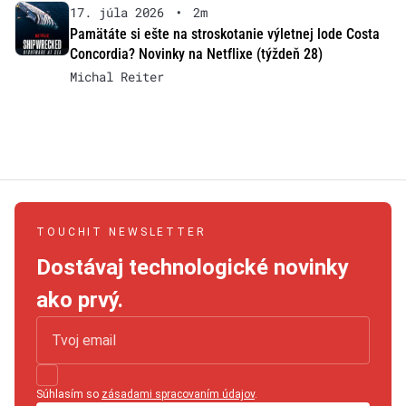
17. júla 2026
•
2m
Pamätáte si ešte na stroskotanie výletnej lode Costa
Concordia? Novinky na Netflixe (týždeň 28)
Michal Reiter
TOUCHIT NEWSLETTER
Dostávaj technologické novinky
ako prvý.
Súhlasím so
zásadami spracovaním údajov
.