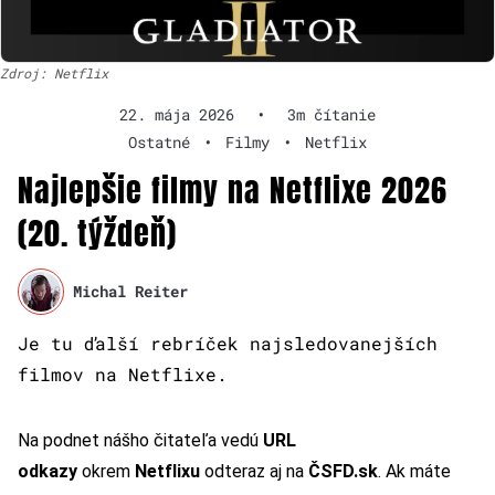
Zdroj: Netflix
22. mája 2026
•
3m čítanie
Ostatné
•
Filmy
•
Netflix
Najlepšie filmy na Netflixe 2026
(20. týždeň)
Michal Reiter
Je tu ďalší rebríček najsledovanejších
filmov na Netflixe.
Na podnet nášho čitateľa vedú
URL
odkazy
okrem
Netflixu
odteraz aj na
ČSFD.sk
. Ak máte