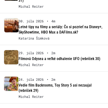
31)
Michal Reiter
30. júla 2026
•
4m
Letné tipy na filmy a seriály: Čo si pozrieť na Disney+,
SkyShowtime, HBO Max a DAFilms.sk?
Katarína Šimková
29. júla 2026
•
2m
Filmová Odysea a veľké odhalenie UFO (rebríček 30)
Michal Reiter
24. júla 2026
•
2m
Vedie film Backrooms, Toy Story 5 asi nezaujal
(rebríček 29)
Michal Reiter