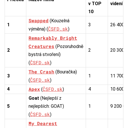
v TOP
videní
10
Swapped
(Kouzelná
1
3
26 400 
ČSFD.sk
výměna) (
)
Remarkably Bright
Creatures
(Pozoruhodně
2
2
20 300 
bystrá stvoření)
ČSFD.sk
(
)
The Crash
(Bouračka)
3
1
11 700 
ČSFD.sk
(
)
Apex
ČSFD.sk
4
4
10 600 
(
)
Goat
(Nejlepší z
5
nejlepších: GOAT)
1
9 200 0
ČSFD.sk
(
)
My Dearest