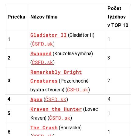
Počet
Priečka
Názov filmu
týždňov
v TOP 10
Gladiator II
(Gladiátor II)
1
1
ČSFD.sk
(
)
Swapped
(Kouzelná výměna)
2
3
ČSFD.sk
(
)
Remarkably Bright
Creatures
3
2
(Pozoruhodně
ČSFD.sk
bystrá stvoření) (
)
Apex
ČSFD.sk
4
4
(
)
Kraven the Hunter
(Lovec
5
1
ČSFD.sk
Kraven) (
)
The Crash
(Bouračka)
6
1