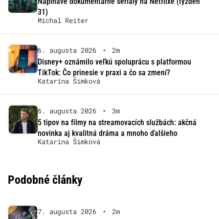
Napínavé dokumentárne seriály na Netflixe (týždeň
31)
Michal Reiter
6. augusta 2026
•
2m
Disney+ oznámilo veľkú spoluprácu s platformou
TikTok: Čo prinesie v praxi a čo sa zmení?
Katarína Šimková
6. augusta 2026
•
3m
5 tipov na filmy na streamovacích službách: akčná
novinka aj kvalitná dráma a mnoho ďalšieho
Katarína Šimková
Podobné články
7. augusta 2026
•
2m