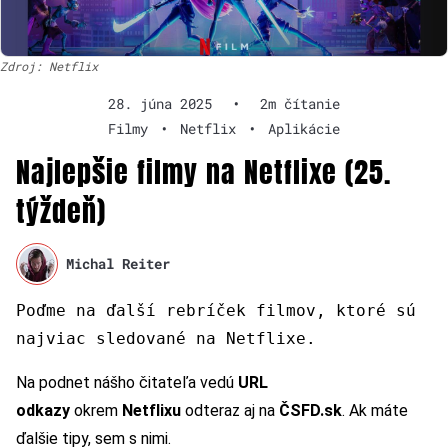
Zdroj: Netflix
28. júna 2025
•
2m čítanie
Filmy
•
Netflix
•
Aplikácie
Najlepšie filmy na Netflixe (25.
týždeň)
Michal Reiter
Poďme na ďalší rebríček filmov, ktoré sú
najviac sledované na Netflixe.
Na podnet nášho čitateľa vedú
URL
odkazy
okrem
Netflixu
odteraz aj na
ČSFD.sk
. Ak máte
ďalšie tipy, sem s nimi.