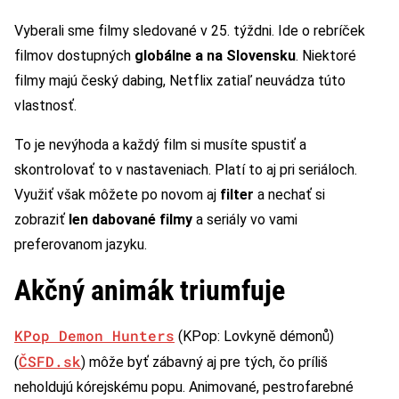
Vyberali sme filmy sledované v 25. týždni. Ide o rebríček
filmov dostupných
globálne a na Slovensku
. Niektoré
filmy majú český dabing, Netflix zatiaľ neuvádza túto
vlastnosť.
To je nevýhoda a každý film si musíte spustiť a
skontrolovať to v nastaveniach. Platí to aj pri seriáloch.
Využiť však môžete po novom aj
filter
a nechať si
zobraziť
len dabované filmy
a seriály vo vami
preferovanom jazyku.
Akčný animák triumfuje
KPop Demon Hunters
(KPop: Lovkyně démonů)
ČSFD.sk
(
) môže byť zábavný aj pre tých, čo príliš
neholdujú kórejskému popu. Animované, pestrofarebné