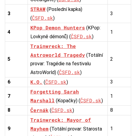
STRAW
(Poslední kapka)
3
3
ČSFD.sk
(
)
KPop Demon Hunters
(KPop:
4
1
ČSFD.sk
Lovkyně démonů) (
)
Trainwreck: The
Astroworld Tragedy
(Totální
5
2
provar: Tragédie na festivalu
ČSFD.sk
AstroWorld) (
)
K.O.
ČSFD.sk
6
3
(
)
Forgetting Sarah
7
1
Marshall
ČSFD.sk
(Kopačky) (
)
Černák
ČSFD.sk
8
8
(
)
Trainwreck: Mayor of
Mayhem
9
1
(Totální provar: Starosta