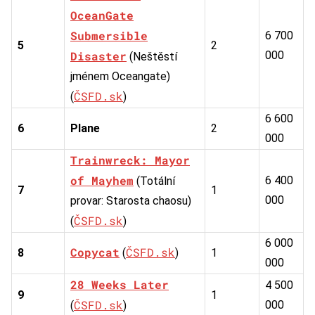
OceanGate
Submersible
6 700
5
2
Disaster
000
(Neštěstí
jménem Oceangate)
ČSFD.sk
(
)
6 600
6
Plane
2
000
Trainwreck: Mayor
of Mayhem
6 400
(Totální
7
1
000
provar: Starosta chaosu)
ČSFD.sk
(
)
6 000
Copycat
ČSFD.sk
8
(
)
1
000
28 Weeks Later
4 500
9
1
ČSFD.sk
000
(
)