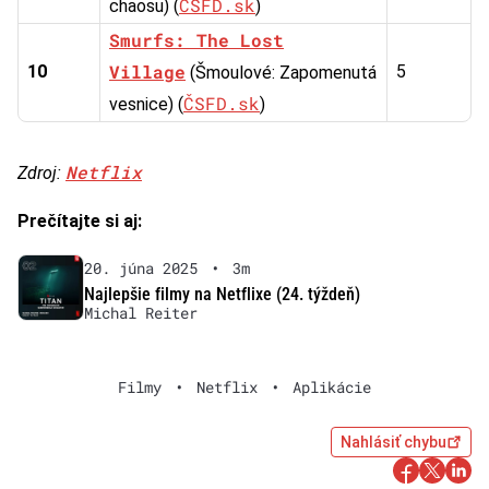
ČSFD.sk
chaosu) (
)
Smurfs: The Lost
Village
10
5
(Šmoulové: Zapomenutá
ČSFD.sk
vesnice) (
)
Netflix
Zdroj:
Prečítajte si aj:
20. júna 2025
•
3m
Najlepšie filmy na Netflixe (24. týždeň)
Michal Reiter
Filmy
•
Netflix
•
Aplikácie
Nahlásiť chybu