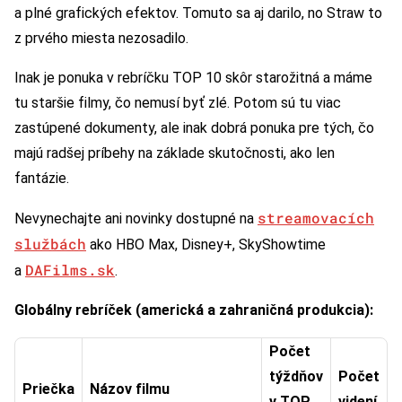
a plné grafických efektov. Tomuto sa aj darilo, no Straw to
z prvého miesta nezosadilo.
Inak je ponuka v rebríčku TOP 10 skôr starožitná a máme
tu staršie filmy, čo nemusí byť zlé. Potom sú tu viac
zastúpené dokumenty, ale inak dobrá ponuka pre tých, čo
majú radšej príbehy na základe skutočnosti, ako len
fantázie.
streamovacích
Nevynechajte ani novinky dostupné na
službách
ako HBO Max, Disney+, SkyShowtime
DAFilms.sk
a
.
Globálny rebríček (americká a zahraničná produkcia):
Počet
týždňov
Počet
Priečka
Názov filmu
v TOP
videní