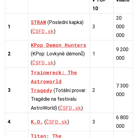
10
20
STRAW
(Poslední kapka)
1
3
000
ČSFD.sk
(
)
000
KPop Demon Hunters
9 200
2
(KPop: Lovkyně démonů)
1
000
ČSFD.sk
(
)
Trainwreck: The
Astroworld
7 300
Tragedy
3
2
(Totální provar:
000
Tragédie na festivalu
ČSFD.sk
AstroWorld) (
)
6 800
K.O.
ČSFD.sk
4
(
)
3
000
Titan: The