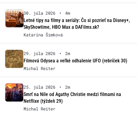
30. júla 2026
•
4m
Letné tipy na filmy a seriály: Čo si pozrieť na Disney+,
SkyShowtime, HBO Max a DAFilms.sk?
Katarína Šimková
29. júla 2026
•
2m
Filmová Odysea a veľké odhalenie UFO (rebríček 30)
Michal Reiter
25. júla 2026
•
2m
Smrť na Níle od Agathy Christie medzi filmami na
Netflixe (týždeň 29)
Michal Reiter