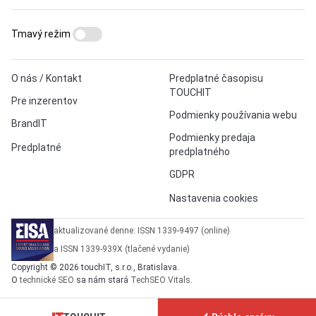
Tmavý režim
O nás / Kontakt
Predplatné časopisu
TOUCHIT
Pre inzerentov
Podmienky používania webu
BrandIT
Podmienky predaja
Predplatné
predplatného
GDPR
Nastavenia cookies
aktualizované denne: ISSN 1339-9497 (online)
a ISSN 1339-939X (tlačené vydanie)
Copyright © 2026 touchIT, s.r.o., Bratislava.
O
technické SEO
sa nám stará
TechSEO Vitals
.