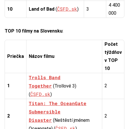
4 400
ČSFD.sk
10
Land of Bad
(
)
3
000
TOP 10 filmy na Slovensku
:
Počet
týždňov
Priečka
Názov filmu
v TOP
10
Trolls Band
Together
1
2
(Trollové 3)
ČSFD.sk
(
)
Titan: The OceanGate
Submersible
2
2
Disaster
(Neštěstí jménem
ČSFD.sk
Oceangate) (
)