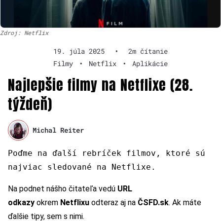
Zdroj: Netflix
19. júla 2025
•
2m čítanie
Filmy
•
Netflix
•
Aplikácie
Najlepšie filmy na Netflixe (28.
týždeň)
Michal Reiter
Poďme na ďalší rebríček filmov, ktoré sú
najviac sledované na Netflixe.
Na podnet nášho čitateľa vedú
URL
odkazy
okrem
Netflixu
odteraz aj na
ČSFD.sk
. Ak máte
ďalšie tipy, sem s nimi.