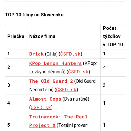
TOP 10 filmy na Slovensku
:
Počet
Priečka
Názov filmu
týždňov
v TOP 10
Brick
ČSFD.sk
1
1
(Cihla) (
)
KPop Demon Hunters
(KPop:
2
4
ČSFD.sk
Lovkyně démonů) (
)
The Old Guard 2
(Old Guard:
3
2
ČSFD.sk
Nesmrtelní) (
)
Almost Cops
(Dva na ráně)
4
1
ČSFD.sk
(
)
Trainwreck: The Real
Project X
5
1
(Totální provar: