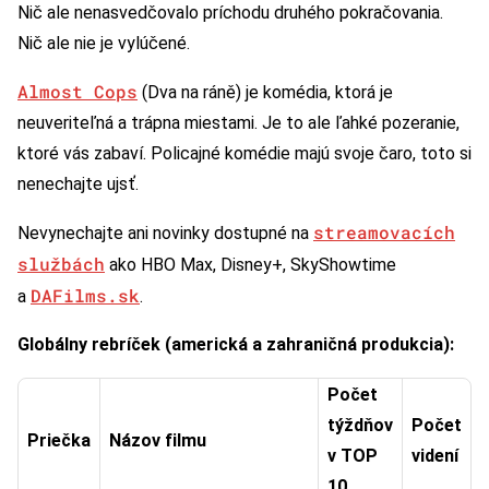
Nič ale nenasvedčovalo príchodu druhého pokračovania.
Nič ale nie je vylúčené.
Almost Cops
(Dva na ráně) je komédia, ktorá je
neuveriteľná a trápna miestami. Je to ale ľahké pozeranie,
ktoré vás zabaví. Policajné komédie majú svoje čaro, toto si
nenechajte ujsť.
streamovacích
Nevynechajte ani novinky dostupné na
službách
ako HBO Max, Disney+, SkyShowtime
DAFilms.sk
a
.
Globálny rebríček (americká a zahraničná produkcia):
Počet
týždňov
Počet
Priečka
Názov filmu
v TOP
videní
10