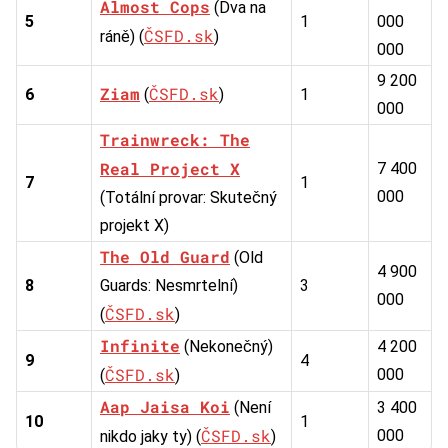
Almost Cops
(Dva na
5
1
000
ČSFD.sk
ráně) (
)
000
9 200
Ziam
ČSFD.sk
6
(
)
1
000
Trainwreck: The
Real Project X
7 400
7
1
000
(Totální provar: Skutečný
projekt X)
The Old Guard
(Old
4 900
8
Guards: Nesmrtelní)
3
000
ČSFD.sk
(
)
Infinite
(Nekonečný)
4 200
9
4
ČSFD.sk
000
(
)
Aap Jaisa Koi
(Není
3 400
10
1
ČSFD.sk
000
nikdo jaky ty) (
)