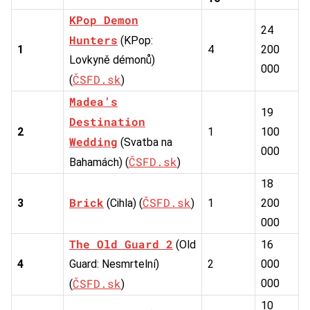
KPop Demon
24
Hunters
(KPop:
1
4
200
Lovkyně démonů)
000
ČSFD.sk
(
)
Madea’s
19
Destination
2
1
100
Wedding
(Svatba na
000
ČSFD.sk
Bahamách) (
)
18
Brick
ČSFD.sk
3
(Cihla) (
)
1
200
000
The Old Guard 2
(Old
16
4
Guard: Nesmrtelní)
2
000
ČSFD.sk
000
(
)
10