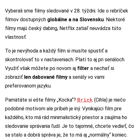
Vyberali sme filmy sledované v 28. týždni. Ide o rebríček
filmov dostupných
globálne a na Slovensku
. Niektoré
filmy majú český dabing, Netflix zatiaľ neuvádza túto
vlastnosť.
To je nevýhoda a každý film si musíte spustiť a
skontrolovať to v nastaveniach. Platí to aj pri seriáloch.
Využiť však môžete po novom aj
filter
a nechať si
zobraziť
len dabované filmy
a seriály vo vami
preferovanom jazyku.
Brick
Pamätáte si ešte filmy „Kocka“?
(Cihla) je niečo
podobné motívom ale príbeh je iný. Vynikajúci film pre
každého, kto má rád minimalistický priestor a zaujíma ho
sledovanie správania ľudí. Je to tajomné, chcete vedieť, čo
sa stalo a dobrá správa je, že to má aj „normálny“ koniec.