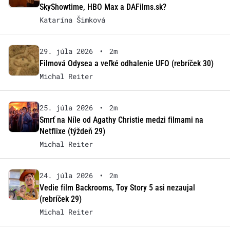
SkyShowtime, HBO Max a DAFilms.sk?
Katarína Šimková
29. júla 2026
•
2m
Filmová Odysea a veľké odhalenie UFO (rebríček 30)
Michal Reiter
25. júla 2026
•
2m
Smrť na Níle od Agathy Christie medzi filmami na
Netflixe (týždeň 29)
Michal Reiter
24. júla 2026
•
2m
Vedie film Backrooms, Toy Story 5 asi nezaujal
(rebríček 29)
Michal Reiter