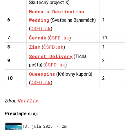
Skutečný projekt X)
Madea’s Destination
Wedding
6
1
(Svatba na Bahamách)
ČSFD.sk
(
)
Černák
ČSFD.sk
7
11
(
)
Ziam
ČSFD.sk
8
1
(
)
Secret Delivery
(Tichá
9
2
ČSFD.sk
pošta) (
)
Queenpins
(Královny kupónů)
10
2
ČSFD.sk
(
)
Netflix
Zdroj:
Prečítajte si aj:
13. júla 2025
•
2m