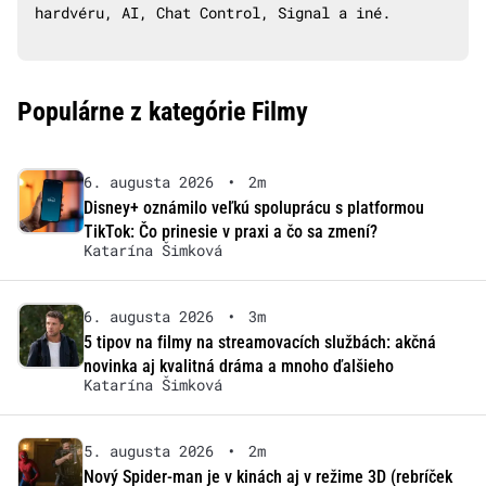
hardvéru, AI, Chat Control, Signal a iné.
Populárne z kategórie Filmy
6. augusta 2026
•
2m
Disney+ oznámilo veľkú spoluprácu s platformou
TikTok: Čo prinesie v praxi a čo sa zmení?
Katarína Šimková
6. augusta 2026
•
3m
5 tipov na filmy na streamovacích službách: akčná
novinka aj kvalitná dráma a mnoho ďalšieho
Katarína Šimková
5. augusta 2026
•
2m
Nový Spider-man je v kinách aj v režime 3D (rebríček