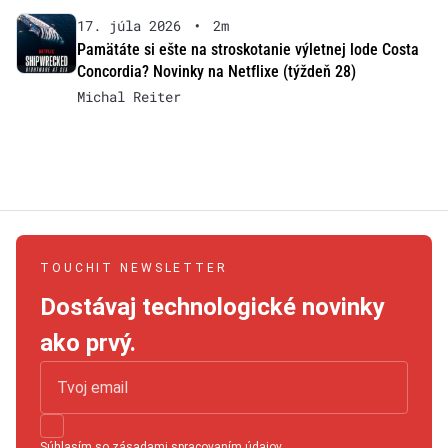
17. júla 2026
•
2m
Pamätáte si ešte na stroskotanie výletnej lode Costa
Concordia? Novinky na Netflixe (týždeň 28)
Michal Reiter
TOUCHIT NEWSLETTER
Dostávaj technologické novinky
ako prvý.
Súhlasím so
zásadami spracovaním údajov
.