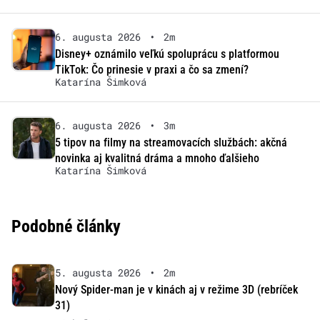
6. augusta 2026
•
2m
Disney+ oznámilo veľkú spoluprácu s platformou
TikTok: Čo prinesie v praxi a čo sa zmení?
Katarína Šimková
6. augusta 2026
•
3m
5 tipov na filmy na streamovacích službách: akčná
novinka aj kvalitná dráma a mnoho ďalšieho
Katarína Šimková
Podobné články
5. augusta 2026
•
2m
Nový Spider-man je v kinách aj v režime 3D (rebríček
31)