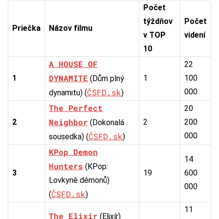
Počet
týždňov
Počet
Priečka
Názov filmu
v TOP
videní
10
A HOUSE OF
22
DYNAMITE
1
1
100
(Dům plný
ČSFD.sk
000
dynamitu) (
)
The Perfect
20
Neighbor
2
2
200
(Dokonalá
ČSFD.sk
000
sousedka) (
)
KPop Demon
14
Hunters
(KPop:
3
19
600
Lovkyně démonů)
000
ČSFD.sk
(
)
11
The Elixir
(Elixír)