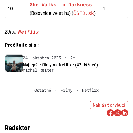
She Walks in Darkness
10
1
ČSFD.sk
(Bojovnice ve stínu) (
)
Netflix
Zdroj:
Prečítajte si aj:
24. októbra 2025
•
2m
Najlepšie filmy na Netflixe (42. týždeň)
Michal Reiter
Ostatné
•
Filmy
•
Netflix
Nahlásiť chybu
Redaktor