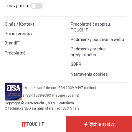
Tmavý režim
O nás / Kontakt
Predplatné časopisu
TOUCHIT
Pre inzerentov
Podmienky používania webu
BrandIT
Podmienky predaja
Predplatné
predplatného
GDPR
Nastavenia cookies
aktualizované denne: ISSN 1339-9497 (online)
a ISSN 1339-939X (tlačené vydanie)
Copyright © 2026 touchIT, s.r.o., Bratislava.
O
technické SEO
sa nám stará
TechSEO Vitals
.
TOUCHIT
Rýchle správy