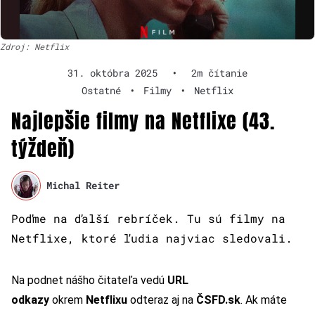
Zdroj: Netflix
31. októbra 2025
•
2m čítanie
Ostatné
•
Filmy
•
Netflix
Najlepšie filmy na Netflixe (43.
týždeň)
Michal Reiter
Poďme na ďalší rebríček. Tu sú filmy na
Netflixe, ktoré ľudia najviac sledovali.
Na podnet nášho čitateľa vedú
URL
odkazy
okrem
Netflixu
odteraz aj na
ČSFD.sk
. Ak máte