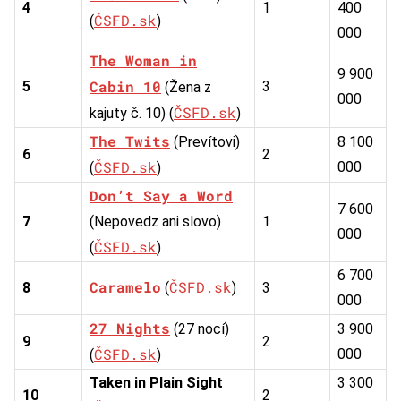
4
1
400
ČSFD.sk
(
)
000
The Woman in
9 900
Cabin 10
5
3
(Žena z
000
ČSFD.sk
kajuty č. 10) (
)
The Twits
(Prevítovi)
8 100
6
2
ČSFD.sk
000
(
)
Don’t Say a Word
7 600
7
(Nepovedz ani slovo)
1
000
ČSFD.sk
(
)
6 700
Caramelo
ČSFD.sk
8
(
)
3
000
27 Nights
(27 nocí)
3 900
9
2
ČSFD.sk
000
(
)
Taken in Plain Sight
3 300
10
2