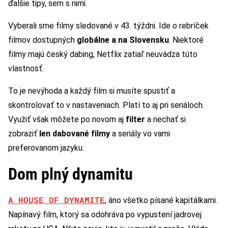
ďalšie tipy, sem s nimi.
Vyberali sme filmy sledované v 43. týždni. Ide o rebríček
filmov dostupných
globálne a na Slovensku
. Niektoré
filmy majú český dabing, Netflix zatiaľ neuvádza túto
vlastnosť.
To je nevýhoda a každý film si musíte spustiť a
skontrolovať to v nastaveniach. Platí to aj pri seriáloch.
Využiť však môžete po novom aj
filter
a nechať si
zobraziť
len dabované filmy
a seriály vo vami
preferovanom jazyku.
Dom plný dynamitu
A HOUSE OF DYNAMITE
, áno všetko písané kapitálkami.
Napínavý film, ktorý sa odohráva po vypustení jadrovej