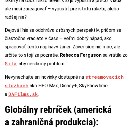
rakety na USA. Nikto nevie, kto ju vypustil a prečo. Vláda
ale musí zareagovať – vypustiť pre istotu raketu, alebo
radšej nie?
Dejová línia sa odohráva z rôznych perspektív, pričom sa
čiastočne vraciate v čase – veľmi dobrý nápad, ako
spracovať tento napínavý žáner. Záver síce nič moc, ale
určite to stojí za pozretie.
Rebecca Ferguson
sa vrátila zo
Sila
, aby riešila iný problém.
streamovacích
Nevynechajte ani novinky dostupné na
službách
ako HBO Max, Disney+, SkyShowtime
DAFilms.sk
a
.
Globálny rebríček (americká
a zahraničná produkcia):