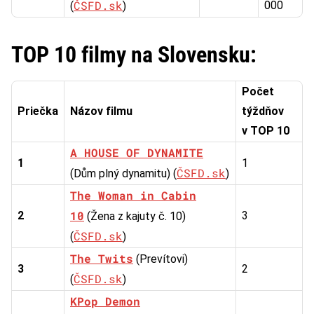
ČSFD.sk
000
(
)
TOP 10 filmy na Slovensku:
Počet
Priečka
Názov filmu
týždňov
v TOP 10
A HOUSE OF DYNAMITE
1
1
ČSFD.sk
(Dům plný dynamitu) (
)
The Woman in Cabin
10
2
3
(Žena z kajuty č. 10)
ČSFD.sk
(
)
The Twits
(Prevítovi)
3
2
ČSFD.sk
(
)
KPop Demon