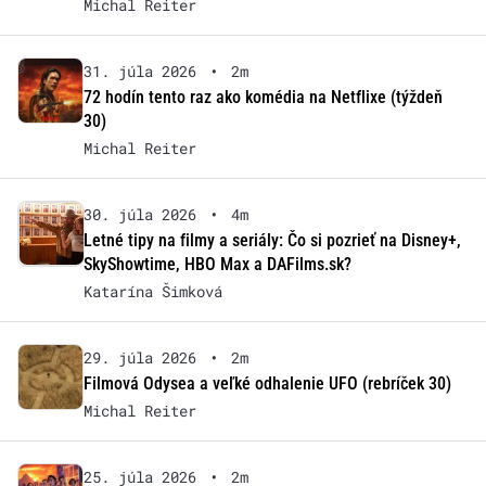
Michal Reiter
31. júla 2026
•
2m
72 hodín tento raz ako komédia na Netflixe (týždeň
30)
Michal Reiter
30. júla 2026
•
4m
Letné tipy na filmy a seriály: Čo si pozrieť na Disney+,
SkyShowtime, HBO Max a DAFilms.sk?
Katarína Šimková
29. júla 2026
•
2m
Filmová Odysea a veľké odhalenie UFO (rebríček 30)
Michal Reiter
25. júla 2026
•
2m