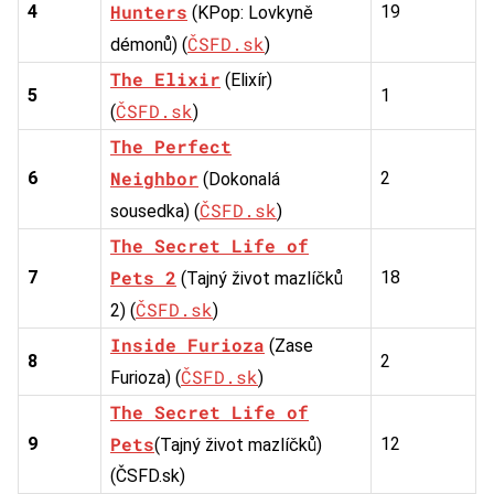
Hunters
4
19
(KPop: Lovkyně
ČSFD.sk
démonů) (
)
The Elixir
(Elixír)
5
1
ČSFD.sk
(
)
The Perfect
Neighbor
6
2
(Dokonalá
ČSFD.sk
sousedka) (
)
The Secret Life of
Pets 2
7
18
(Tajný život mazlíčků
ČSFD.sk
2) (
)
Inside Furioza
(Zase
8
2
ČSFD.sk
Furioza) (
)
The Secret Life of
Pets
9
12
(Tajný život mazlíčků)
(ČSFD.sk)