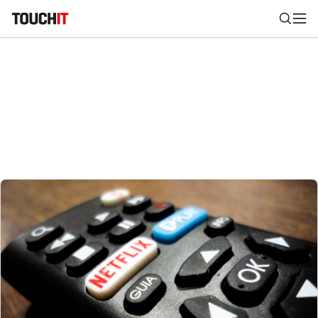
Nájsť
Všetko
Recenzie
Videá
Tipy, triky, návody
Tla
Výsledky vyhľadávania
Zadajte frázu pre vyhľadanie