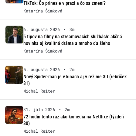
TikTok: Čo prinesie v praxi a čo sa zmení?
Katarína Šimková
6. augusta 2026
•
3m
5 tipov na filmy na streamovacích službách: akčná
novinka aj kvalitná dráma a mnoho ďalšieho
Katarína Šimková
5. augusta 2026
•
2m
Nový Spider-man je v kinách aj v režime 3D (rebríček
31)
Michal Reiter
31. júla 2026
•
2m
72 hodín tento raz ako komédia na Netflixe (týždeň
30)
Michal Reiter