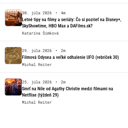
30. júla 2026
•
4m
Letné tipy na filmy a seriály: Čo si pozrieť na Disney+,
SkyShowtime, HBO Max a DAFilms.sk?
Katarína Šimková
29. júla 2026
•
2m
Filmová Odysea a veľké odhalenie UFO (rebríček 30)
Michal Reiter
25. júla 2026
•
2m
Smrť na Níle od Agathy Christie medzi filmami na
Netflixe (týždeň 29)
Michal Reiter