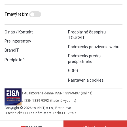
Tmavý režim
O nás / Kontakt
Predplatné časopisu
TOUCHIT
Pre inzerentov
Podmienky používania webu
BrandIT
Podmienky predaja
Predplatné
predplatného
GDPR
Nastavenia cookies
aktualizované denne: ISSN 1339-9497 (online)
a ISSN 1339-939X (tlačené vydanie)
Copyright © 2026 touchIT, s.r.o., Bratislava.
O
technické SEO
sa nám stará
TechSEO Vitals
.