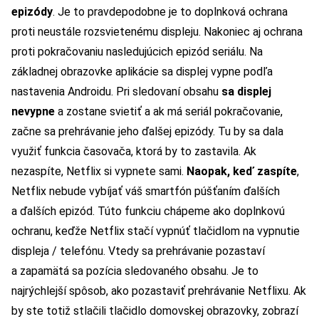
epizódy
. Je to pravdepodobne je to doplnková ochrana
proti neustále rozsvietenému displeju. Nakoniec aj ochrana
proti pokračovaniu nasledujúcich epizód seriálu. Na
základnej obrazovke aplikácie sa displej vypne podľa
nastavenia Androidu. Pri sledovaní obsahu
sa displej
nevypne
a zostane svietiť a ak má seriál pokračovanie,
začne sa prehrávanie jeho ďalšej epizódy. Tu by sa dala
využiť funkcia časovača, ktorá by to zastavila. Ak
nezaspíte, Netflix si vypnete sami.
Naopak, keď zaspíte
,
Netflix nebude vybíjať váš smartfón púšťaním ďalších
a ďalších epizód. Túto funkciu chápeme ako doplnkovú
ochranu, keďže Netflix stačí vypnúť tlačidlom na vypnutie
displeja / telefónu. Vtedy sa prehrávanie pozastaví
a zapamätá sa pozícia sledovaného obsahu. Je to
najrýchlejší spôsob, ako pozastaviť prehrávanie Netflixu. Ak
by ste totiž stlačili tlačidlo domovskej obrazovky, zobrazí