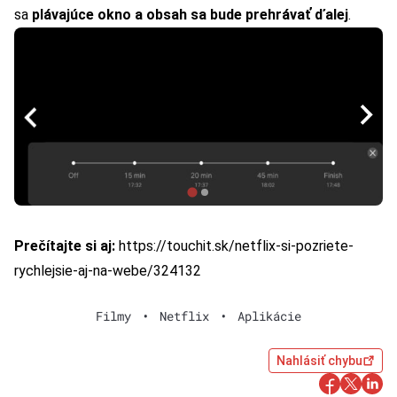
sa
plávajúce okno a obsah sa bude prehrávať ďalej
.
Prečítajte si aj:
https://touchit.sk/netflix-si-pozriete-
rychlejsie-aj-na-webe/324132
Filmy
•
Netflix
•
Aplikácie
Nahlásiť chybu