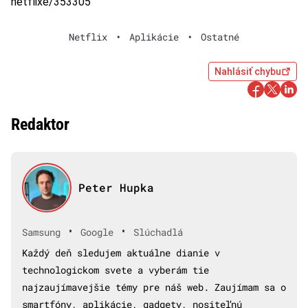
netflixe/353305
Netflix
•
Aplikácie
•
Ostatné
Nahlásiť chybu
Redaktor
Peter Hupka
•
•
Samsung
Google
Slúchadlá
Každý deň sledujem aktuálne dianie v
technologickom svete a vyberám tie
najzaujímavejšie témy pre náš web. Zaujímam sa o
smartfóny, aplikácie, gadgety, nositeľnú