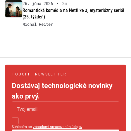
26. júna 2026
•
2m
Romantická komédia na Netflixe aj mysteriózny seriál
(25. týždeň)
Michal Reiter
TOUCHIT NEWSLETTER
Dostávaj technologické novinky
ako prvý.
Súhlasím so
zásadami spracovaním údajov
.