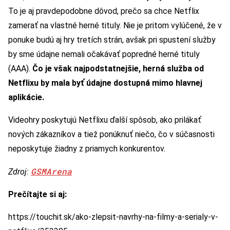
To je aj pravdepodobne dôvod, prečo sa chce Netflix
zamerať na vlastné herné tituly. Nie je pritom vylúčené, že v
ponuke budú aj hry tretích strán, avšak pri spustení služby
by sme údajne nemali očakávať popredné herné tituly
(AAA).
Čo je však najpodstatnejšie, herná služba od
Netflixu by mala byť údajne dostupná mimo hlavnej
aplikácie.
Videohry poskytujú Netflixu ďalší spôsob, ako prilákať
nových zákazníkov a tiež ponúknuť niečo, čo v súčasnosti
neposkytuje žiadny z priamych konkurentov.
GSMArena
Zdroj:
Prečítajte si aj:
https://touchit.sk/ako-zlepsit-navrhy-na-filmy-a-serialy-v-