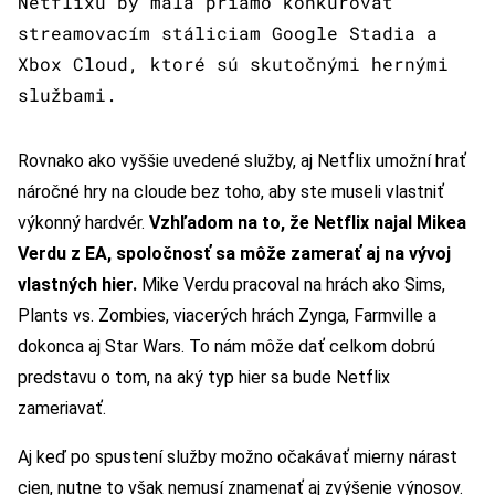
Netflixu by mala priamo konkurovať
streamovacím stáliciam Google Stadia a
Xbox Cloud, ktoré sú skutočnými hernými
službami.
Rovnako ako vyššie uvedené služby, aj Netflix umožní hrať
náročné hry na cloude bez toho, aby ste museli vlastniť
výkonný hardvér.
Vzhľadom na to, že Netflix najal Mikea
Verdu z EA, spoločnosť sa môže zamerať aj na vývoj
vlastných hier.
Mike Verdu pracoval na hrách ako Sims,
Plants vs. Zombies, viacerých hrách Zynga, Farmville a
dokonca aj Star Wars. To nám môže dať celkom dobrú
predstavu o tom, na aký typ hier sa bude Netflix
zameriavať.
Aj keď po spustení služby možno očakávať mierny nárast
cien, nutne to však nemusí znamenať aj zvýšenie výnosov.