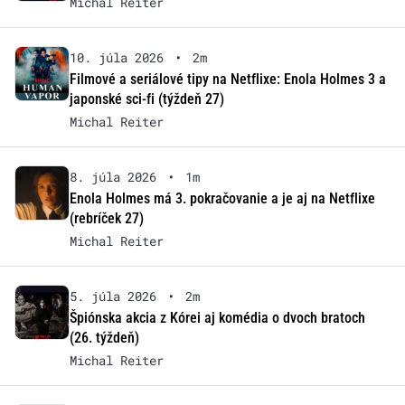
Michal Reiter
10. júla 2026
•
2m
Filmové a seriálové tipy na Netflixe: Enola Holmes 3 a
japonské sci-fi (týždeň 27)
Michal Reiter
8. júla 2026
•
1m
Enola Holmes má 3. pokračovanie a je aj na Netflixe
(rebríček 27)
Michal Reiter
5. júla 2026
•
2m
Špiónska akcia z Kórei aj komédia o dvoch bratoch
(26. týždeň)
Michal Reiter