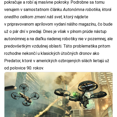
pokračuje a robí aj masívne pokroky. Podrobne sa tomu
venujem v samostatnom článku
Autonómna robotika, ktorá
onedlho celkom zmení náš svet,
ktorý nájdete
v pripravovanom aprílovom vydaní nášho magazínu, čo bude
už o pár dní v predaji. Dnes je však v plnom prúde nástup
autonómnej a na diaľku riadenej robotiky nie v pozemnej, ale
predovšetkým vzdušnej oblasti. Táto problematika pritom
rozhodne nekončí u klasických útočných dronov ako
Predator, ktoré v amerických ozbrojených silách lietajú už
od polovice 90. rokov.