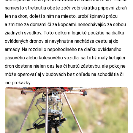
namiesto stretnutia obete zoči-voči skrátka pripevní zbraň
len na dron, doletí s ním na miesto, urobí špinavú prácu
a zmizne za domami či za kopcami, nenechávajúc za sebou
žiadnych svedkov. Toto celkom logické použitie na diaľku
ovládaných dronov si nevyhnutne nachádza cestu aj do
armády. Na rozdiel o nepohodlného na diaľku ovládaného
pásového alebo kolesového vozidla, sa totiž malý lietajúci
dron dostane nielen cez les či hustú zástavbu, ale pokojne
môže operovať aj v budovách bez ohľadu na schodištia či
iné prekážky.