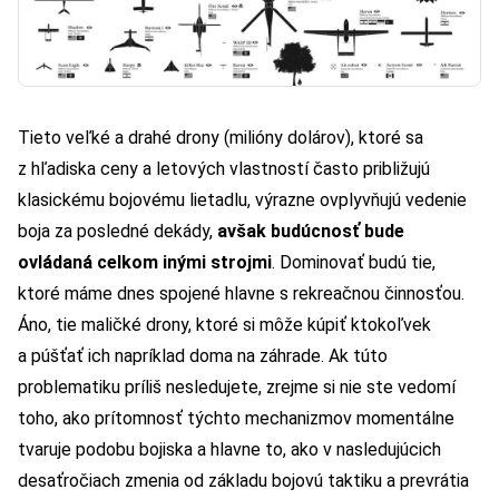
Tieto veľké a drahé drony (milióny dolárov), ktoré sa
z hľadiska ceny a letových vlastností často približujú
klasickému bojovému lietadlu, výrazne ovplyvňujú vedenie
boja za posledné dekády,
avšak budúcnosť bude
ovládaná celkom inými strojmi
. Dominovať budú tie,
ktoré máme dnes spojené hlavne s rekreačnou činnosťou.
Áno, tie maličké drony, ktoré si môže kúpiť ktokoľvek
a púšťať ich napríklad doma na záhrade. Ak túto
problematiku príliš nesledujete, zrejme si nie ste vedomí
toho, ako prítomnosť týchto mechanizmov momentálne
tvaruje podobu bojiska a hlavne to, ako v nasledujúcich
desaťročiach zmenia od základu bojovú taktiku a prevrátia