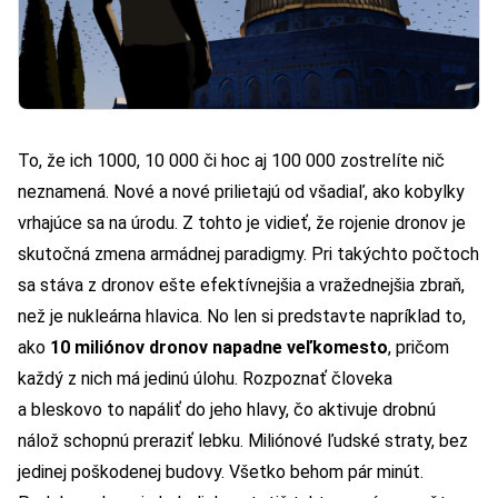
To, že ich 1000, 10 000 či hoc aj 100 000 zostrelíte nič
neznamená. Nové a nové prilietajú od všadiaľ, ako kobylky
vrhajúce sa na úrodu. Z tohto je vidieť, že rojenie dronov je
skutočná zmena armádnej paradigmy. Pri takýchto počtoch
sa stáva z dronov ešte efektívnejšia a vražednejšia zbraň,
než je nukleárna hlavica. No len si predstavte napríklad to,
ako
10 miliónov dronov napadne veľkomesto
, pričom
každý z nich má jedinú úlohu. Rozpoznať človeka
a bleskovo to napáliť do jeho hlavy, čo aktivuje drobnú
nálož schopnú preraziť lebku. Miliónové ľudské straty, bez
jedinej poškodenej budovy. Všetko behom pár minút.