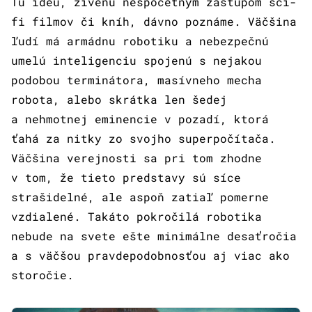
Tú ideu, živenú nespočetným zástupom sci-
fi filmov či kníh, dávno poznáme. Väčšina
ľudí má armádnu robotiku a nebezpečnú
umelú inteligenciu spojenú s nejakou
podobou terminátora, masívneho mecha
robota, alebo skrátka len šedej
a nehmotnej eminencie v pozadí, ktorá
ťahá za nitky zo svojho superpočítača.
Väčšina verejnosti sa pri tom zhodne
v tom, že tieto predstavy sú síce
strašidelné, ale aspoň zatiaľ pomerne
vzdialené. Takáto pokročilá robotika
nebude na svete ešte minimálne desaťročia
a s väčšou pravdepodobnosťou aj viac ako
storočie.