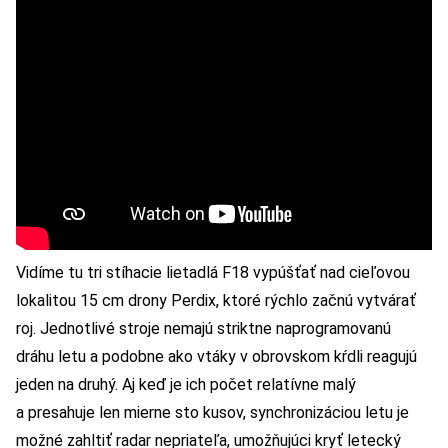
Vidíme tu tri stíhacie lietadlá F18 vypúšťať nad cieľovou
lokalitou 15 cm drony Perdix, ktoré rýchlo začnú vytvárať
roj. Jednotlivé stroje nemajú striktne naprogramovanú
dráhu letu a podobne ako vtáky v obrovskom kŕdli reagujú
jeden na druhý. Aj keď je ich počet relatívne malý
a presahuje len mierne sto kusov, synchronizáciou letu je
možné zahltiť radar nepriateľa, umožňujúci kryť letecký