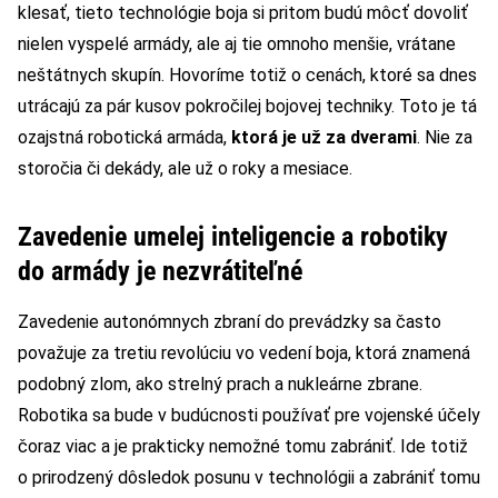
klesať, tieto technológie boja si pritom budú môcť dovoliť
nielen vyspelé armády, ale aj tie omnoho menšie, vrátane
neštátnych skupín. Hovoríme totiž o cenách, ktoré sa dnes
utrácajú za pár kusov pokročilej bojovej techniky. Toto je tá
ozajstná robotická armáda,
ktorá je už za dverami
. Nie za
storočia či dekády, ale už o roky a mesiace.
Zavedenie umelej inteligencie a robotiky
do armády je nezvrátiteľné
Zavedenie autonómnych zbraní do prevádzky sa často
považuje za tretiu revolúciu vo vedení boja, ktorá znamená
podobný zlom, ako strelný prach a nukleárne zbrane.
Robotika sa bude v budúcnosti používať pre vojenské účely
čoraz viac a je prakticky nemožné tomu zabrániť. Ide totiž
o prirodzený dôsledok posunu v technológii a zabrániť tomu