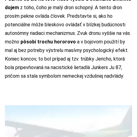
dojem
z toho, čoho je malý dron schopný. A tento dron
prosím pekne ovláda človek. Predstavte si, ako ho
potenciálne môže bleskovo ovládať v blízkej budúcnosti
autonómny riadiaci mechanizmus. Zvuk dronu vyššie na vás
možno
pôsobí trochu hororovo
a v bojovom použití by
mal aj bez potreby výstrelu masívny psychologický efekt.
Koniec koncov, to bol prípad aj tzv.
trúbky Jericho
, ktorá
bola pripevňovaná na nacistické lietadlá Junkers Ju 87,
pričom sa stala symbolom nemeckej vzdušnej nadvlády.