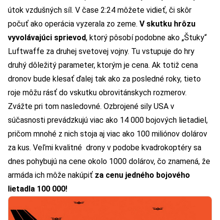
útok vzdušných síl. V čase 2:24 môžete vidieť, či skôr
počuť ako operácia vyzerala zo zeme.
V skutku hrôzu
vyvolávajúci sprievod
, ktorý pôsobí podobne ako „Štuky“
Luftwaffe za druhej svetovej vojny. Tu vstupuje do hry
druhý dôležitý parameter, ktorým je cena. Ak totiž cena
dronov bude klesať ďalej tak ako za posledné roky, tieto
roje môžu rásť do vskutku obrovitánskych rozmerov.
Zvážte pri tom nasledovné. Ozbrojené sily USA v
súčasnosti prevádzkujú viac ako 14 000 bojových lietadiel,
pričom mnohé z nich stoja aj viac ako 100 miliónov dolárov
za kus. Veľmi kvalitné drony v podobe kvadrokoptéry sa
dnes pohybujú na cene okolo 1000 dolárov, čo znamená, že
armáda ich môže nakúpiť
za cenu jedného bojového
lietadla 100 000!