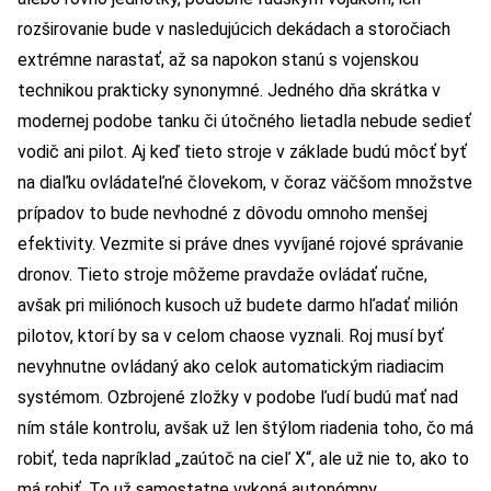
rozširovanie bude v nasledujúcich dekádach a storočiach
extrémne narastať, až sa napokon stanú s vojenskou
technikou prakticky synonymné. Jedného dňa skrátka v
modernej podobe tanku či útočného lietadla nebude sedieť
vodič ani pilot. Aj keď tieto stroje v základe budú môcť byť
na diaľku ovládateľné človekom, v čoraz väčšom množstve
prípadov to bude nevhodné z dôvodu omnoho menšej
efektivity. Vezmite si práve dnes vyvíjané rojové správanie
dronov. Tieto stroje môžeme pravdaže ovládať ručne,
avšak pri miliónoch kusoch už budete darmo hľadať milión
pilotov, ktorí by sa v celom chaose vyznali. Roj musí byť
nevyhnutne ovládaný ako celok automatickým riadiacim
systémom. Ozbrojené zložky v podobe ľudí budú mať nad
ním stále kontrolu, avšak už len štýlom riadenia toho, čo má
robiť, teda napríklad „zaútoč na cieľ X“, ale už nie to, ako to
má robiť. To už samostatne vykoná autonómny