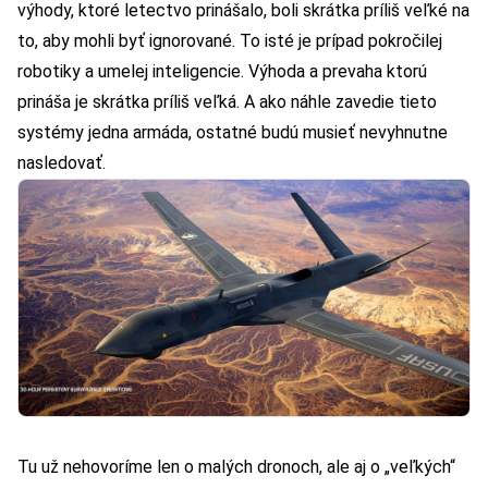
výhody, ktoré letectvo prinášalo, boli skrátka príliš veľké na
to, aby mohli byť ignorované. To isté je prípad pokročilej
robotiky a umelej inteligencie. Výhoda a prevaha ktorú
prináša je skrátka príliš veľká. A ako náhle zavedie tieto
systémy jedna armáda, ostatné budú musieť nevyhnutne
nasledovať.
Tu už nehovoríme len o malých dronoch, ale aj o „veľkých“