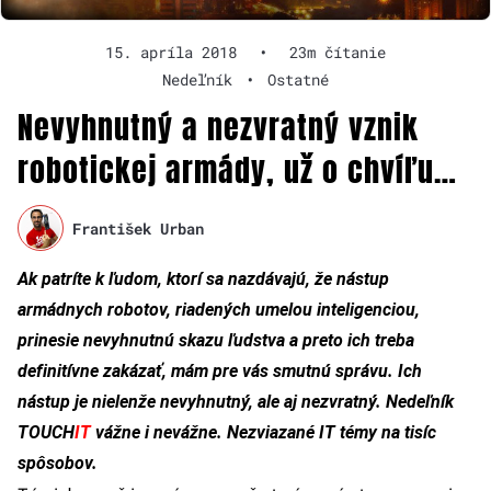
15. apríla 2018
•
23m čítanie
Nedeľník
•
Ostatné
Nevyhnutný a nezvratný vznik
robotickej armády, už o chvíľu…
František Urban
Ak patríte k ľudom, ktorí sa nazdávajú, že nástup
armádnych robotov, riadených umelou inteligenciou,
prinesie nevyhnutnú skazu ľudstva a preto ich treba
definitívne zakázať, mám pre vás smutnú správu. Ich
nástup je nielenže nevyhnutný, ale aj nezvratný. Nedeľník
TOUCH
IT
vážne i nevážne. Nezviazané IT témy na tisíc
spôsobov.