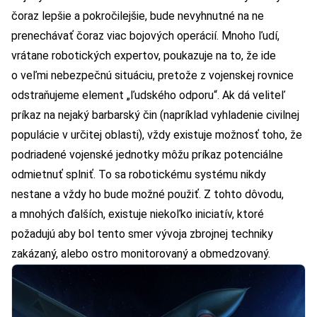
čoraz lepšie a pokročilejšie, bude nevyhnutné na ne
prenechávať čoraz viac bojových operácií. Mnoho ľudí,
vrátane robotických expertov, poukazuje na to, že ide
o veľmi nebezpečnú situáciu, pretože z vojenskej rovnice
odstraňujeme element „ľudského odporu“. Ak dá veliteľ
príkaz na nejaký barbarský čin (napríklad vyhladenie civilnej
populácie v určitej oblasti), vždy existuje možnosť toho, že
podriadené vojenské jednotky môžu príkaz potenciálne
odmietnuť splniť. To sa robotickému systému nikdy
nestane a vždy ho bude možné použiť. Z tohto dôvodu,
a mnohých ďalších,
existuje niekoľko iniciatív
, ktoré
požadujú aby bol tento smer vývoja zbrojnej techniky
zakázaný, alebo ostro monitorovaný a obmedzovaný.