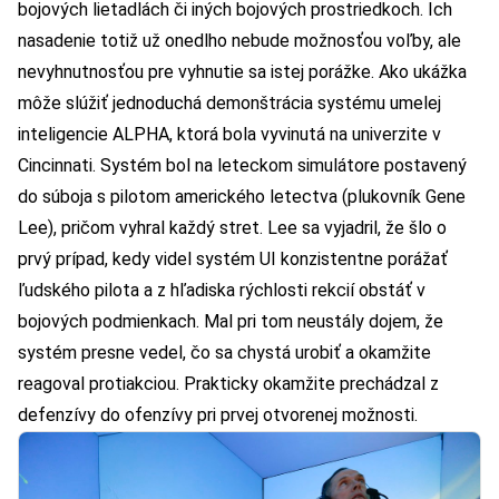
bojových lietadlách či iných bojových prostriedkoch. Ich
nasadenie totiž už onedlho nebude možnosťou voľby, ale
nevyhnutnosťou pre vyhnutie sa istej porážke. Ako ukážka
môže slúžiť jednoduchá demonštrácia systému umelej
inteligencie
ALPHA
, ktorá bola vyvinutá na univerzite v
Cincinnati. Systém bol na leteckom simulátore postavený
do súboja s pilotom amerického letectva (plukovník Gene
Lee), pričom vyhral každý stret. Lee sa vyjadril, že šlo o
prvý prípad, kedy videl systém UI konzistentne porážať
ľudského pilota a z hľadiska rýchlosti rekcií obstáť v
bojových podmienkach. Mal pri tom neustály dojem, že
systém presne vedel, čo sa chystá urobiť a okamžite
reagoval protiakciou. Prakticky okamžite prechádzal z
defenzívy do ofenzívy pri prvej otvorenej možnosti.