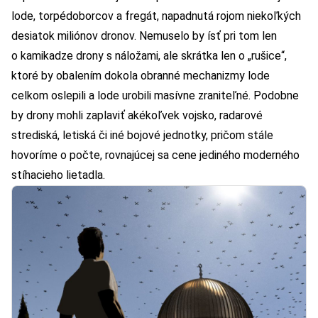
lode, torpédoborcov a fregát, napadnutá rojom niekoľkých
desiatok miliónov dronov. Nemuselo by ísť pri tom len
o kamikadze drony s náložami, ale skrátka len o „rušice“,
ktoré by obalením dokola obranné mechanizmy lode
celkom oslepili a lode urobili masívne zraniteľné. Podobne
by drony mohli zaplaviť akékoľvek vojsko, radarové
strediská, letiská či iné bojové jednotky, pričom stále
hovoríme o počte, rovnajúcej sa cene jediného moderného
stíhacieho lietadla.