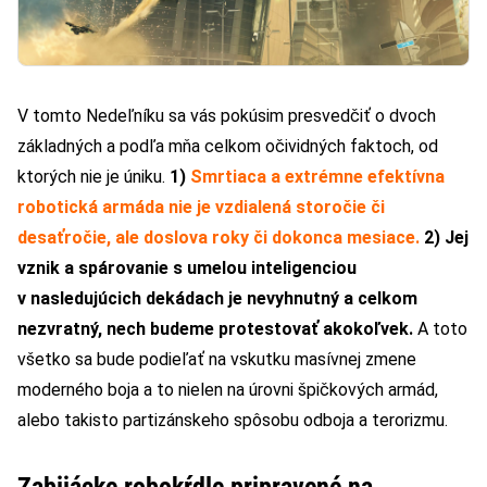
V tomto Nedeľníku sa vás pokúsim presvedčiť o dvoch
základných a podľa mňa celkom očividných faktoch, od
ktorých nie je úniku.
1)
Smrtiaca a extrémne efektívna
robotická armáda nie je vzdialená storočie či
desaťročie, ale doslova roky či dokonca mesiace.
2) Jej
vznik a spárovanie s umelou inteligenciou
v nasledujúcich dekádach je nevyhnutný a celkom
nezvratný, nech budeme protestovať akokoľvek.
A toto
všetko sa bude podieľať na vskutku masívnej zmene
moderného boja a to nielen na úrovni špičkových armád,
alebo takisto partizánskeho spôsobu odboja a terorizmu.
Zabijácke robokŕdle pripravené na