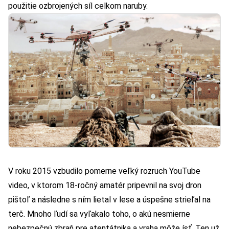
použitie ozbrojených síl celkom naruby.
V roku 2015 vzbudilo pomerne veľký rozruch
YouTube
video
, v ktorom 18-ročný amatér pripevnil na svoj dron
pištoľ a následne s ním lietal v lese a úspešne strieľal na
terč. Mnoho ľudí sa vyľakalo toho, o akú nesmierne
nebezpečnú zbraň pre atentátnika a vraha môže ísť. Ten už