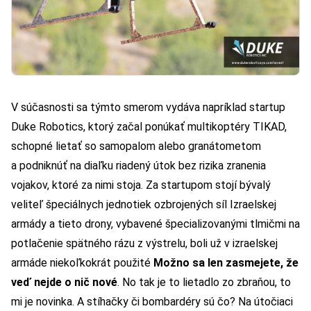
V súčasnosti sa týmto smerom vydáva napríklad startup
Duke Robotics
, ktorý začal ponúkať multikoptéry TIKAD,
schopné lietať so samopalom alebo granátometom
a podniknúť na diaľku riadený útok bez rizika zranenia
vojakov, ktoré za nimi stoja. Za startupom stojí bývalý
veliteľ špeciálnych jednotiek ozbrojených síl Izraelskej
armády a tieto drony, vybavené špecializovanými tlmičmi na
potlačenie spätného rázu z výstrelu, boli už v izraelskej
armáde niekoľkokrát použité
Možno sa len zasmejete, že
veď nejde o nič nové
. No tak je to lietadlo zo zbraňou, to
mi je novinka. A stíhačky či bombardéry sú čo? Na útočiaci