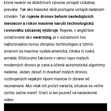
ktoré neskôr na dôležitosti výrazne ustúpili vzdušnej
prevahe. Tak ako klasické delá postupne ustúpili riadeným
strelám. Tak
rojenie dronov behom nasledujúcich
mesiacov a rokov masívne naruší technologickú
rovnováhu súčasnej výzbroje
. Rojenie, v angličtine
označované ako
swarming
, je v súčasnosti tou
najhorúcejšou novou zbrojnou technológiou a týmto
smerom sa masívne vydala americká, čínska či ruská
armáda. Kľúčovými faktormi v rámci rojov malých
moderných dronov je cena a účinné automatické algoritmy
riadenia. Jeden, desať či dvadsať malých dronov,
vyzbrojených nejakým tipom munície či zbrane nič
neznamená. Ako však ich počet narastá, situácia sa veľmi
rýchlo začne meniť. Stačí si len pozrieť na nasledovné
video: