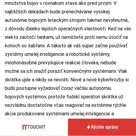
množstva bojov v rovnakom stave ako pred prvým. V
najbližších dekádach bude prenechávanie vysokej
autonómie bojovým leteckým strojom takmer nevyhnutné,
z dôvodu ďaleko lepších operačných vlastností. Keď na vás
niekto zaútočí tankami, už nemôžete proti nemu útočiť na
koňoch so šabľami. A takisto ak váš súper začne používať
systémy umelej inteligencie a robotické systémy,
mnohonásobne prevyšujúce reakcie človeka, nebude
možné sa ich snažiť poraziť konvenčnými systémami. Vlak
skrátka ujde a nikdy sa nevráti. Nové a nové kyberhrozby si
budú postupne vyžadovať čoraz väčšiu autonómiu
bojových systémov, pretože ľudskí operátori skrátka už
nezvládnu dostatočne včas reagovať na extrémne rýchle
akcie produkované systémami umelej inteligencie a
robotickými systémami protivníka. Už dnes sú mnohé
TOUCHIT
Rýchle správy
obranné systémy plne automatické, pretože človek by