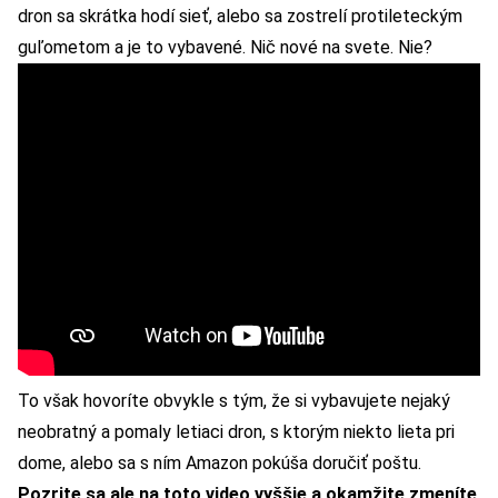
dron sa skrátka hodí sieť, alebo sa zostrelí protileteckým
guľometom a je to vybavené. Nič nové na svete. Nie?
To však hovoríte obvykle s tým, že si vybavujete nejaký
neobratný a pomaly letiaci dron, s ktorým niekto lieta pri
dome, alebo sa s ním Amazon pokúša doručiť poštu.
Pozrite sa ale na toto video vyššie a okamžite zmeníte