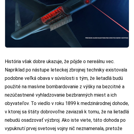
História však dobre ukazuje, že pôjde o nereálnu vec.
Napríklad po nástupe leteckej zbrojnej techniky existovala
podobne veľká obava v súvislosti s tým, že lietadlá budú
použité na masívne bombardovanie z výšky na bezcitné a
nezúčastnené vyhladzovanie bezbranných miest a ich
obyvateľov. To viedlo v roku 1899 k medzinárodnej dohode,
v ktorej sa štáty dobrovoľne zaviazali k tomu, že na lietadlá
nebudú osadzovať výzbroj. Ako iste viete, táto dohoda po
vypuknutí prvej svetovej vojny nič neznamenala, pretože