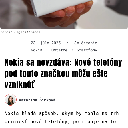
Zdroj: DigitalTrends
23. júla 2025
•
3m čítanie
Nokia
•
Ostatné
•
Smartfóny
Nokia sa nevzdáva: Nové telefóny
pod touto značkou môžu ešte
vzniknúť
Katarína Šimková
Nokia hľadá spôsob, akým by mohla na trh
priniesť nové telefóny, potrebuje na to