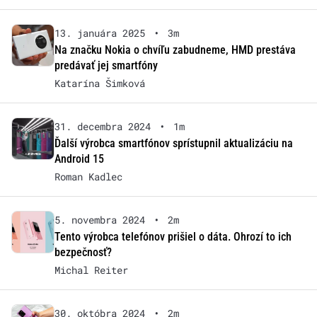
13. januára 2025
•
3m
Na značku Nokia o chvíľu zabudneme, HMD prestáva
predávať jej smartfóny
Katarína Šimková
31. decembra 2024
•
1m
Ďalší výrobca smartfónov sprístupnil aktualizáciu na
Android 15
Roman Kadlec
5. novembra 2024
•
2m
Tento výrobca telefónov prišiel o dáta. Ohrozí to ich
bezpečnosť?
Michal Reiter
30. októbra 2024
•
2m