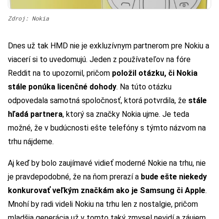
Zdroj: Nokia
Dnes už tak HMD nie je exkluzívnym partnerom pre Nokiu a
viacerí si to uvedomujú. Jeden z používateľov na fóre
Reddit na to upozornil, pričom
položil otázku, či Nokia
stále ponúka licenčné dohody
. Na túto otázku
odpovedala samotná spoločnosť, ktorá potvrdila, že
stále
hľadá partnera
, ktorý sa značky Nokia ujme. Je teda
možné, že v budúcnosti ešte telefóny s týmto názvom na
trhu nájdeme.
Aj keď by bolo zaujímavé vidieť moderné Nokie na trhu, nie
je pravdepodobné, že na ňom prerazí a
bude ešte niekedy
konkurovať veľkým značkám ako je Samsung či Apple
.
Mnohí by radi videli Nokiu na trhu len z nostalgie, pričom
mladšia generácia už v tomto taký zmysel nevidí a záujem