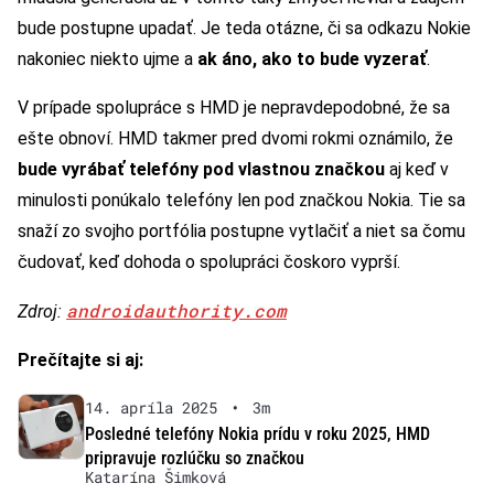
bude postupne upadať. Je teda otázne, či sa odkazu Nokie
nakoniec niekto ujme a
ak áno, ako to bude vyzerať
.
V prípade spolupráce s HMD je nepravdepodobné, že sa
ešte obnoví. HMD takmer pred dvomi rokmi oznámilo, že
bude vyrábať telefóny pod vlastnou značkou
aj keď v
minulosti ponúkalo telefóny len pod značkou Nokia. Tie sa
snaží zo svojho portfólia postupne vytlačiť a niet sa čomu
čudovať, keď dohoda o spolupráci čoskoro vyprší.
androidauthority.com
Zdroj:
Prečítajte si aj:
14. apríla 2025
•
3m
Posledné telefóny Nokia prídu v roku 2025, HMD
pripravuje rozlúčku so značkou
Katarína Šimková