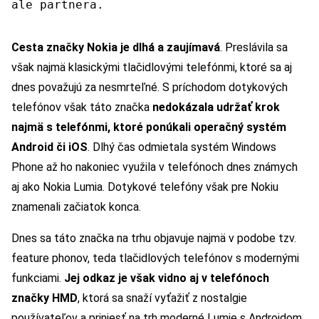
ale partnera.
Cesta značky Nokia je dlhá a zaujímavá
. Preslávila sa
však najmä klasickými tlačidlovými telefónmi, ktoré sa aj
dnes považujú za nesmrteľné. S príchodom dotykových
telefónov však táto značka
nedokázala udržať krok
najmä s telefónmi, ktoré ponúkali operačný systém
Android či iOS
. Dlhý čas odmietala systém Windows
Phone až ho nakoniec využila v telefónoch dnes známych
aj ako Nokia Lumia. Dotykové telefóny však pre Nokiu
znamenali začiatok konca.
Dnes sa táto značka na trhu objavuje najmä v podobe tzv.
feature phonov, teda tlačidlových telefónov s modernými
funkciami.
Jej odkaz je však vidno aj v telefónoch
značky HMD
, ktorá sa snaží vyťažiť z nostalgie
používateľov a priniesť na trh moderné Lumie s Androidom.