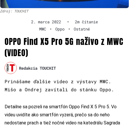
Zdroj: TOUCHIT
2. marca 2022
•
2m čítanie
MWC
•
Oppo
•
Ostatné
OPPO Find X5 Pro 5G naživo z MWC
(VIDEO)
Redakcia TOUCHIT
Prinášame ďalšie video z výstavy MWC.
Mišo a Ondrej zavítali do stánku Oppo.
Detailne sa pozreli na smartfón Oppo Find X 5 Pro 5. Vo
videu uvidíte ako smartfón vyzerá, prečo sa do neho
nedostane prach a tiež nočné video na katedrálu Sagrada