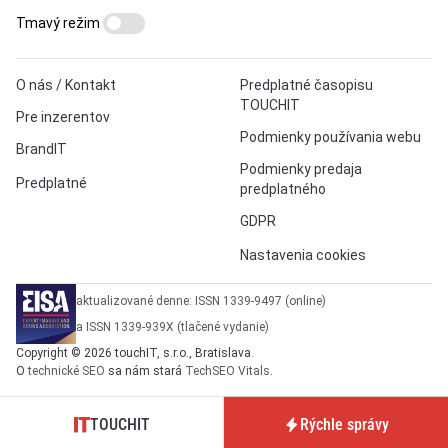
Tmavý režim
O nás / Kontakt
Predplatné časopisu
TOUCHIT
Pre inzerentov
Podmienky používania webu
BrandIT
Podmienky predaja
Predplatné
predplatného
GDPR
Nastavenia cookies
aktualizované denne: ISSN 1339-9497 (online)
a ISSN 1339-939X (tlačené vydanie)
Copyright © 2026 touchIT, s.r.o., Bratislava.
O
technické SEO
sa nám stará
TechSEO Vitals
.
TOUCHIT
Rýchle správy