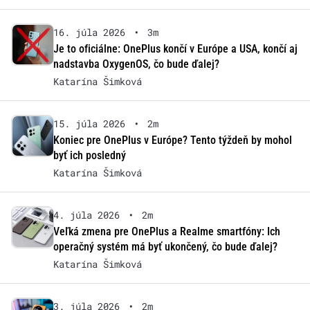
16. júla 2026
•
3m
Je to oficiálne: OnePlus končí v Európe a USA, končí aj
nadstavba OxygenOS, čo bude ďalej?
Katarína Šimková
15. júla 2026
•
2m
Koniec pre OnePlus v Európe? Tento týždeň by mohol
byť ich posledný
Katarína Šimková
4. júla 2026
•
2m
Veľká zmena pre OnePlus a Realme smartfóny: Ich
operačný systém má byť ukončený, čo bude ďalej?
Katarína Šimková
3. júla 2026
•
2m