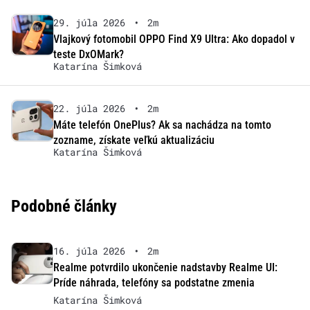
29. júla 2026
•
2m
Vlajkový fotomobil OPPO Find X9 Ultra: Ako dopadol v
teste DxOMark?
Katarína Šimková
22. júla 2026
•
2m
Máte telefón OnePlus? Ak sa nachádza na tomto
zozname, získate veľkú aktualizáciu
Katarína Šimková
Podobné články
16. júla 2026
•
2m
Realme potvrdilo ukončenie nadstavby Realme UI:
Príde náhrada, telefóny sa podstatne zmenia
Katarína Šimková