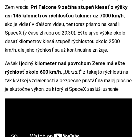
Zem vracia.
Pri Falcone 9 začína stupeň klesať z výšky
asi 145 kilometrov rýchlosťou takmer až 7000 km/h,
ako je vidieť v ďalšom videu, tentoraz priamo na kanáli
SpaceX (v čase zhruba od 29:30). Ešte aj vo výške okolo
desať kilometrov klesá stupeň rýchlosťou okolo 2500
km/h, ale jeho rýchlosť sa už kontinuálne znižuje.
Avšak i jediný
kilometer nad povrchom Zeme má ešte
rýchlosť okolo 600 km/h.
„
Ubrzdiť
“ z takejto rýchlosti na
tak krátkej vzdialenosti a bezpečne pristáť na malej plošine
je skutočne výkon, za ktorý si SpaceX zaslúži uznanie.