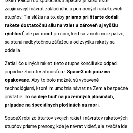
rakiet Falcon od spoločnosti SpaceX je snáď ešte
zaujímavejší návrat základného a pomocných raketových
stupňov. Tie slúžia na to, aby
priamo pri štarte dodali
rakete dostatočnú silu na vzlet a zároveň aj vyššiu
rýchlosť,
ale pár minút po ňom, keď sa v nich minie palivo,
sa stanú nadbytočnou záťažou a od zvyšku rakety sa
oddelia.
Zatiaľ čo u iných rakiet tieto stupne končili ako odpad,
prípadne zhoreli v atmosfére,
SpaceX ich používa
opakovane.
Aby to bolo možné, sú vybavené
technológiami, ktoré im umožnia návrat na Zem a bezpečné
pristátie.
To sa deje buď na pozemných plošinách,
prípadne na špeciálnych plošinách na mori.
SpaceX robí zo štartov svojich rakiet i návratov raketových
stupňov priame prenosy, kde je návrat vidieť, ale zväčša ide