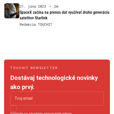
21. júna 2023
•
2m
SpaceX začína na prenos dát využívať druhú generáciu
satelitov Starlink
Redakcia TOUCHIT
TOUCHIT NEWSLETTER
Dostávaj technologické novinky
ako prvý.
Súhlasím so
zásadami spracovaním údajov
.