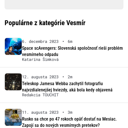
Populárne z kategórie Vesmír
6. decembra 2023
•
6m
Space scAvengers: Slovenská spoločnosť rieši problém
vesmírneho odpadu
Katarína Šimková
12. augusta 2023
•
2m
Teleskop Jamesa Webba zachytil fotografiu
najvzdialenejšej hviezdy, aká bola kedy objavená
Redakcia TOUCHIT
11. augusta 2023
•
3m
Rusko sa chce po 47 rokoch opäť dostať na Mesiac.
Zapojí sa do nových vesmírnych pretekov?