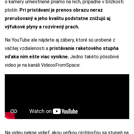
o kamery umiestnené priamo na nich, prípadne v blízkosti
plošín.
Pri pristávaní je prenos obrazu neraz
prerušovaný a jeho kvalitu podstatne znižujú aj
výfukové plyny a rozvírený prach.
Na YouTube ale nájdete aj zábery, ktoré sú urobené z
väčšej vzdialenosti a
pristávanie raketového stupňa
vďaka nim ešte viac vynikne.
Jedno takéto pôsobivé
video je na kanáli VideosFromSpace:
Na videu pekne vidieť, akou veľkou rýchlosťou sa stupeň na