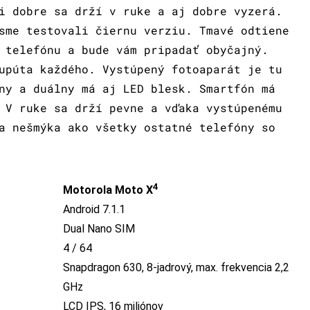
i dobre sa drží v ruke a aj dobre vyzerá.
sme testovali čiernu verziu. Tmavé odtiene
 telefónu a bude vám pripadať obyčajný.
upúta každého. Vystúpený fotoaparát je tu
ny a duálny má aj LED blesk. Smartfón má
 V ruke sa drží pevne a vďaka vystúpenému
a nešmýka ako všetky ostatné telefóny so
4
Motorola Moto X
Android 7.1.1
Dual Nano SIM
4 / 64
Snapdragon 630, 8-jadrový, max. frekvencia 2,2
GHz
LCD IPS, 16 miliónov