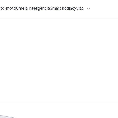
uto-moto
Umelá inteligencia
Smart hodinky
Viac
HLO BY VÁS ZAUJÍMAŤ
lačové správy
ADÁVANIA
2. augusta 2026
•
5m
Používate Bluetooth
Zadajte frázu pre vyhľadanie
Katarína Šimková