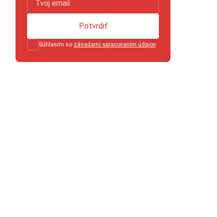
Potvrdiť
Súhlasím so
zásadami spracovaním údajov
.