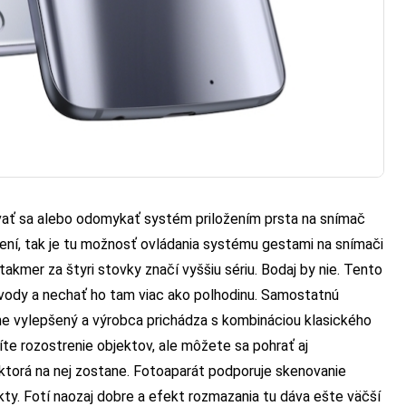
ovať sa alebo odomykať systém priložením prsta na snímač
ení, tak je tu možnosť ovládania systému gestami na snímači
kmer za štyri stovky značí vyššiu sériu. Bodaj by nie. Tento
 vody a nechať ho tam viac ako polhodinu. Samostatnú
ne vylepšený a výrobca prichádza s kombináciou klasického
íte rozostrenie objektov, ale môžete sa pohrať aj
, ktorá na nej zostane. Fotoaparát podporuje skenovanie
kty. Fotí naozaj dobre a efekt rozmazania tu dáva ešte väčší