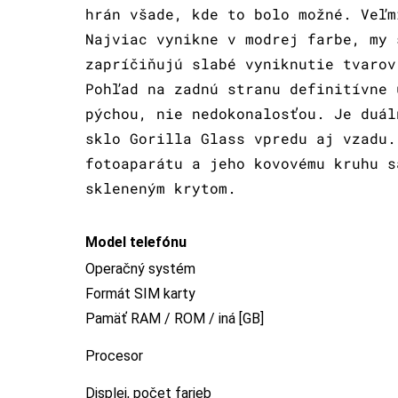
hrán všade, kde to bolo možné. Veľm
Najviac vynikne v modrej farbe, my 
zapríčiňujú slabé vyniknutie tvarov
Pohľad na zadnú stranu definitívne 
pýchou, nie nedokonalosťou. Je duál
sklo Gorilla Glass vpredu aj vzadu.
fotoaparátu a jeho kovovému kruhu s
skleneným krytom.
Model telefónu
Operačný systém
Formát SIM karty
Pamäť RAM / ROM / iná [GB]
Procesor
Displej, počet farieb