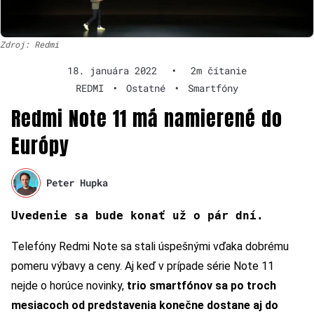
Zdroj: Redmi
18. januára 2022
•
2m čítanie
REDMI
•
Ostatné
•
Smartfóny
Redmi Note 11 má namierené do
Európy
Peter Hupka
Uvedenie sa bude konať u
ž
o pár dní.
Telefóny Redmi Note sa stali úspešnými vďaka dobrému
pomeru výbavy a ceny. Aj keď v prípade série Note 11
nejde o horúce novinky,
trio smartfónov sa po troch
mesiacoch od predstavenia konečne dostane aj do