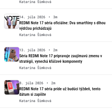
Katarína Šimková
14. júla 2026
•
3m
REDMI Note 17 séria oficiálne: Dva smartfóny s dlhou
výdržou prichádzajú
Katarína Šimková
13. júla 2026
•
2m
Séria REDMI Note 17 pripravuje zaujímavú zmenu v
stratégii, vynechá kľúčové komponenty
Katarína Šimková
8. júla 2026
•
2m
REDMI Note 17 séria príde už budúci týždeň, tento
dátum si zapíšte
Katarína Šimková