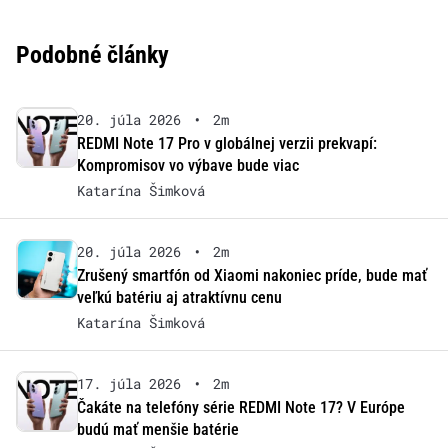
Podobné články
20. júla 2026
•
2m
REDMI Note 17 Pro v globálnej verzii prekvapí:
Kompromisov vo výbave bude viac
Katarína Šimková
20. júla 2026
•
2m
Zrušený smartfón od Xiaomi nakoniec príde, bude mať
veľkú batériu aj atraktívnu cenu
Katarína Šimková
17. júla 2026
•
2m
Čakáte na telefóny série REDMI Note 17? V Európe
budú mať menšie batérie