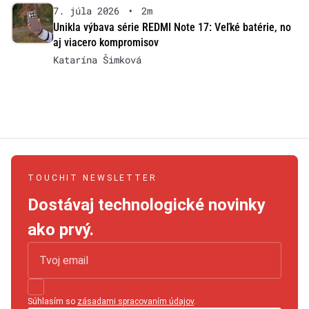
7. júla 2026
•
2m
Unikla výbava série REDMI Note 17: Veľké batérie, no
aj viacero kompromisov
Katarína Šimková
TOUCHIT NEWSLETTER
Dostávaj technologické novinky
ako prvý.
Súhlasím so
zásadami spracovaním údajov
.