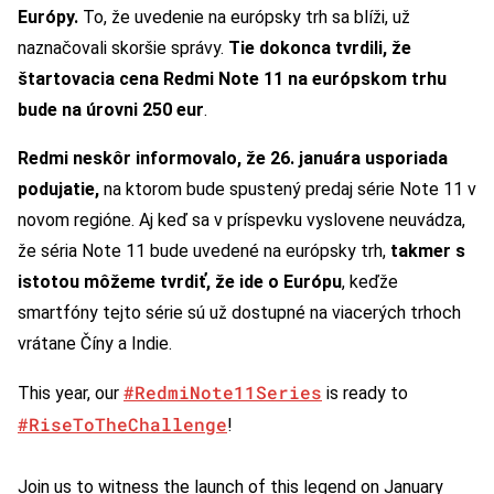
Európy.
To, že uvedenie na európsky trh sa blíži, už
naznačovali skoršie správy.
Tie dokonca tvrdili, že
štartovacia cena Redmi Note 11 na európskom trhu
bude na úrovni 250 eur
.
Redmi neskôr informovalo, že 26. januára usporiada
podujatie,
na ktorom bude spustený predaj série Note 11 v
novom regióne. Aj keď sa v príspevku vyslovene neuvádza,
že séria Note 11 bude uvedené na európsky trh,
takmer s
istotou môžeme tvrdiť, že ide o Európu
, keďže
smartfóny tejto série sú už dostupné na viacerých trhoch
vrátane Číny a Indie.
#RedmiNote11Series
This year, our
is ready to
#RiseToTheChallenge
!
Join us to witness the launch of this legend on January