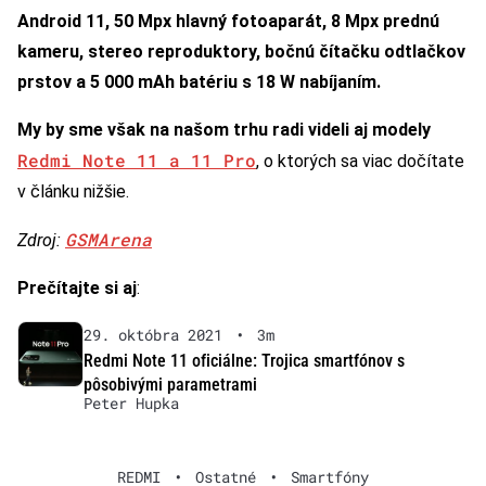
Android 11, 50 Mpx hlavný fotoaparát, 8 Mpx prednú
kameru, stereo reproduktory, bočnú čítačku odtlačkov
prstov a 5 000 mAh batériu s 18 W nabíjaním.
My by sme však na našom trhu radi videli aj modely
Redmi Note 11 a 11 Pro
, o ktorých sa viac dočítate
v článku nižšie.
GSMArena
Zdroj:
Prečítajte si aj
:
29. októbra 2021
•
3m
Redmi Note 11 oficiálne: Trojica smartfónov s
pôsobivými parametrami
Peter Hupka
REDMI
•
Ostatné
•
Smartfóny