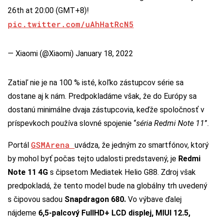
26th at 20:00 (GMT+8)!
pic.twitter.com/uAhHatRcN5
— Xiaomi (@Xiaomi)
January 18, 2022
Zatiaľ nie je na 100 % isté, koľko zástupcov série sa
dostane aj k nám. Predpokladáme však, že do Európy sa
dostanú minimálne dvaja zástupcovia, keďže spoločnosť v
príspevkoch používa slovné spojenie “
séria Redmi Note 11
”.
GSMArena
Portál
uvádza, že jedným zo smartfónov, ktorý
by mohol byť počas tejto udalosti predstavený, je
Redmi
Note 11 4G
s čipsetom Mediatek Helio G88. Zdroj však
predpokladá, že tento model bude na globálny trh uvedený
s čipovou sadou
Snapdragon 680.
Vo výbave ďalej
nájdeme
6,5-palcový FullHD+ LCD displej, MIUI 12.5,