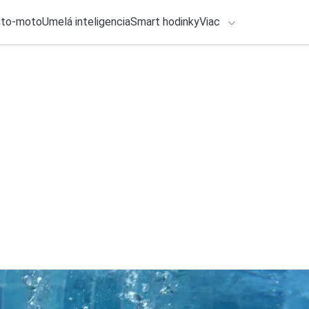
uto-moto
Umelá inteligencia
Smart hodinky
Viac
HLO BY VÁS ZAUJÍMAŤ
lačové správy
4. augusta 2026
•
2m
ADÁVANIA
Ako vyzerá spamová
Michal Reiter
Zadajte frázu pre vyhľadanie