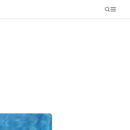
Nájsť
 SMS a čo treba urobiť?