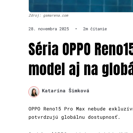
Zdroj: gsmarena.com
28. novembra 2025
•
2m čítanie
Séria OPPO Reno1
model aj na globá
Katarína Šimková
OPPO Reno15 Pro Max nebude exkluzív
potvrdzujú globálnu dostupnosť.