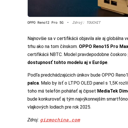
OPPO Reno12 Pro 5G
•
Zdroj: TOUCHIT
Najnovšie sa v certifikácii objavila ale aj globál
trhu ako na tom čínskom.
OPPO Reno15 Pro Max
certifikácii NBTC. Model pravdepodobne čoskoro pr
dostupnosť tohto modelu aj v Európe
.
Podľa predchádzajúcich únikov bude OPPO Reno1
palca
. Malo by ísť o LTPO OLED panel s 1,5K roz
toho má telefón poháňať aj čipset
MediaTek Dim
bude konkurovať aj tým najvýkonnejším smartfónom
vlajkových lodiach pre rok 2025.
gizmochina.com
Zdroj: