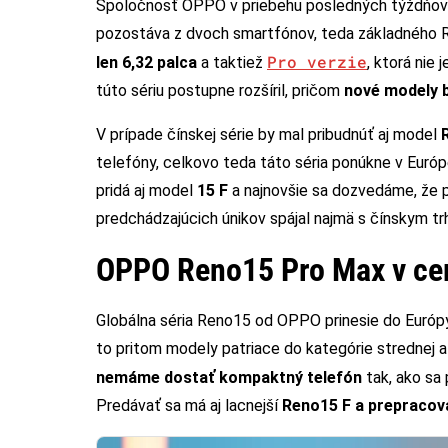
Spoločnosť OPPO v priebehu posledných týždňo
pozostáva z dvoch smartfónov, teda základného 
Pro verzie
len 6,32 palca
a taktiež
, ktorá nie
túto sériu postupne rozšíril, pričom
nové modely b
V prípade čínskej série by mal pribudnúť aj model
telefóny, celkovo teda táto séria ponúkne v Euró
pridá aj model
15 F
a najnovšie sa dozvedáme, že p
predchádzajúcich únikov spájal najmä s čínskym 
OPPO Reno15 Pro Max v cert
Globálna séria Reno15 od OPPO prinesie do Euró
to pritom modely patriace do kategórie strednej a
nemáme dostať kompaktný telefón
tak, ako sa 
Predávať sa má aj lacnejší
Reno15 F a prepracov