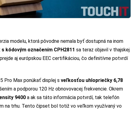
na verzia modelu, ktorá pôvodne nemala byť dostupná na inom
 s kódovým označením CPH2811
sa teraz objavil v thajskej
ejde aj európskou EEC certifikáciou, čo definitívne potvrdí
5 Pro Max ponúkať displej s
veľkosťou uhlopriečky 6,78
líšením a podporou 120 Hz obnovovacej frekvencie. Okrem
ensity 9400
a ak sa táto informácia potvrdí, tak telefón
 na trhu. Tento čipset bol totiž vo veľkom využívaný vo