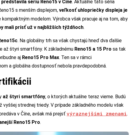
v
predstavila sériu Reno15 v Číne
. Aktuálne táto séria
Reno15 s menším displejom,
veľkosť uhlopriečky displeja je
 je kompaktným modelom. Výrobca však pracuje aj na tom, aby
y mali prísť už v najbližších týždňoch
.
Reno15c
. Na globálny trh sa však chystajú hneď dva ďalšie
pe až štyri smartfóny. K základnému
Reno15 a 15 Pro
sa tak
ribudne aj
Reno15 Pro Max
. Ten sa v rámci
trhom a globálna dostupnosť nebola pravdepodobná.
ifikácii
py
až štyri smartfóny
, o ktorých aktuálne teraz vieme. Budú
ž vyššej strednej triedy. V prípade základného modelu však
výraznejšími zmenami
predáva v Číne, avšak má prejsť
.
anejší Reno15 Pro
.