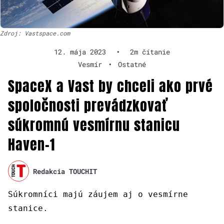
Zdroj: Vastspace.com
12. mája 2023
•
2m čítanie
Vesmír
•
Ostatné
SpaceX a Vast by chceli ako prvé
spoločnosti prevádzkovať
súkromnú vesmírnu stanicu
Haven-1
Redakcia TOUCHIT
Súkromníci majú záujem aj o vesmírne
stanice.