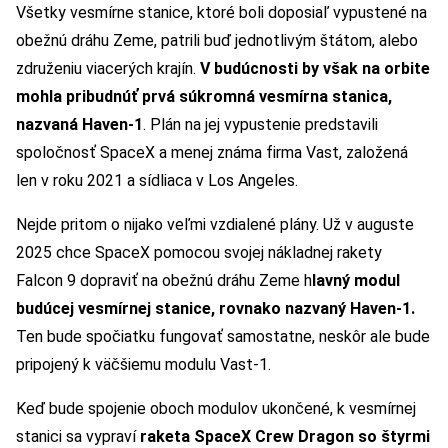
Všetky vesmírne stanice, ktoré boli doposiaľ vypustené na
obežnú dráhu Zeme, patrili buď jednotlivým štátom, alebo
združeniu viacerých krajín.
V budúcnosti by však na orbite
mohla pribudnúť prvá súkromná vesmírna stanica,
nazvaná Haven-1
. Plán na jej vypustenie predstavili
spoločnosť SpaceX a menej známa firma Vast, založená
len v roku 2021 a sídliaca v Los Angeles.
Nejde pritom o nijako veľmi vzdialené plány. Už v auguste
2025 chce SpaceX pomocou svojej nákladnej rakety
Falcon 9 dopraviť na obežnú dráhu Zeme h
lavný modul
budúcej vesmírnej stanice, rovnako nazvaný Haven-1.
Ten bude spočiatku fungovať samostatne, neskôr ale bude
pripojený k väčšiemu modulu Vast-1.
Keď bude spojenie oboch modulov ukončené, k vesmírnej
stanici sa vypraví
raketa SpaceX Crew Dragon so štyrmi