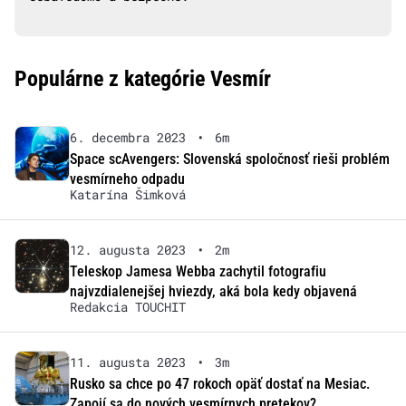
Populárne z kategórie Vesmír
6. decembra 2023
•
6m
Space scAvengers: Slovenská spoločnosť rieši problém
vesmírneho odpadu
Katarína Šimková
12. augusta 2023
•
2m
Teleskop Jamesa Webba zachytil fotografiu
najvzdialenejšej hviezdy, aká bola kedy objavená
Redakcia TOUCHIT
11. augusta 2023
•
3m
Rusko sa chce po 47 rokoch opäť dostať na Mesiac.
Zapojí sa do nových vesmírnych pretekov?