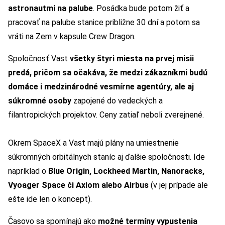
astronautmi na palube
. Posádka bude potom žiť a
pracovať na palube stanice približne 30 dní a potom sa
vráti na Zem v kapsule Crew Dragon.
Spoločnosť Vast
všetky štyri miesta na prvej misii
predá
, pričom sa očakáva, že medzi zákazníkmi budú
domáce
i
medzinárodné vesmírne agentúry,
ale aj
súkromné osoby
zapojené do vedeckých a
filantropických projektov. Ceny zatiaľ neboli zverejnené.
Okrem SpaceX a Vast majú plány na umiestnenie
súkromných orbitálnych staníc aj ďalšie spoločnosti. Ide
napríklad o
Blue Origin, Lockheed Martin, Nanoracks,
Vyoager Space či Axiom alebo Airbus
(v jej prípade ale
ešte ide len o koncept).
Časovo sa spomínajú ako
možné termíny vypustenia