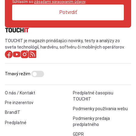
Súhlasím so
zásadami spracovaním údajov
.
Potvrdiť
TOUCHIT je magazín prinášajúci novinky, testy a analýzy zo
sveta technológií, hardvéru, softvéru či mobilných operátorov.
Tmavý režim
O nás / Kontakt
Predplatné časopisu
TOUCHIT
Pre inzerentov
Podmienky používania webu
BrandIT
Podmienky predaja
Predplatné
predplatného
GDPR