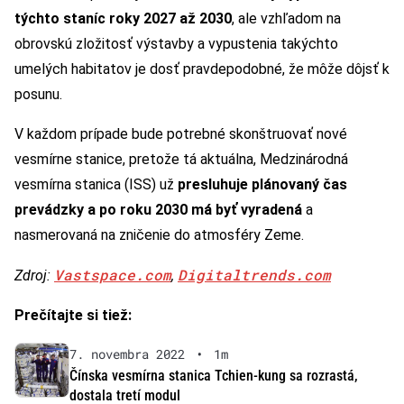
týchto staníc roky 2027 až 2030
, ale vzhľadom na
obrovskú zložitosť výstavby a vypustenia takýchto
umelých habitatov je dosť pravdepodobné, že môže dôjsť k
posunu.
V každom prípade bude potrebné skonštruovať nové
vesmírne stanice, pretože tá aktuálna, Medzinárodná
vesmírna stanica (ISS) už
presluhuje plánovaný čas
prevádzky a po roku 2030 má byť vyradená
a
nasmerovaná na zničenie do atmosféry Zeme.
Vastspace.com
Digitaltrends.com
Zdroj:
,
Prečítajte si tiež:
7. novembra 2022
•
1m
Čínska vesmírna stanica Tchien-kung sa rozrastá,
dostala tretí modul