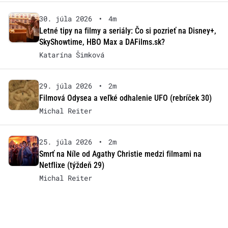
30. júla 2026
•
4m
Letné tipy na filmy a seriály: Čo si pozrieť na Disney+,
SkyShowtime, HBO Max a DAFilms.sk?
Katarína Šimková
29. júla 2026
•
2m
Filmová Odysea a veľké odhalenie UFO (rebríček 30)
Michal Reiter
25. júla 2026
•
2m
Smrť na Níle od Agathy Christie medzi filmami na
Netflixe (týždeň 29)
Michal Reiter