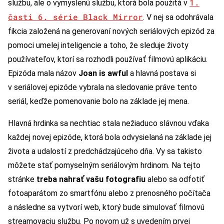
1.
službu, ale o vymyslenú službu, ktorá bola použitá v
časti 6. série Black Mirror
. V nej sa odohrávala
fikcia založená na generovaní nových seriálových epizód za
pomoci umelej inteligencie a toho, že sleduje životy
používateľov, ktorí sa rozhodli používať filmovú aplikáciu.
Epizóda mala názov
Joan is awful
a hlavná postava si
v seriálovej epizóde vybrala na sledovanie práve tento
seriál, keďže pomenovanie bolo na základe jej mena.
Hlavná hrdinka sa nechtiac stala nežiaduco slávnou vďaka
každej novej epizóde, ktorá bola odvysielaná na základe jej
života a udalostí z predchádzajúceho dňa. Vy sa takisto
môžete stať pomyselným seriálovým hrdinom. Na tejto
stránke
treba nahrať vašu fotografiu
alebo sa odfotiť
fotoaparátom zo smartfónu alebo z prenosného počítača
a následne sa vytvorí web, ktorý bude simulovať filmovú
streamovaciu službu. Po novom už s uvedením prvej