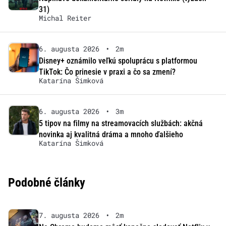
31)
Michal Reiter
6. augusta 2026
•
2m
Disney+ oznámilo veľkú spoluprácu s platformou
TikTok: Čo prinesie v praxi a čo sa zmení?
Katarína Šimková
6. augusta 2026
•
3m
5 tipov na filmy na streamovacích službách: akčná
novinka aj kvalitná dráma a mnoho ďalšieho
Katarína Šimková
Podobné články
7. augusta 2026
•
2m