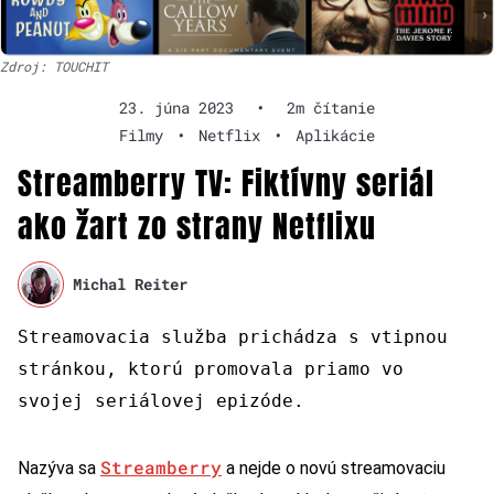
Zdroj: TOUCHIT
23. júna 2023
•
2m čítanie
Filmy
•
Netflix
•
Aplikácie
Streamberry TV: Fiktívny seriál
ako žart zo strany Netflixu
Michal Reiter
Streamovacia služba prichádza s vtipnou
stránkou, ktorú promovala priamo vo
svojej seriálovej epizóde.
Streamberry
Nazýva sa
a nejde o novú streamovaciu