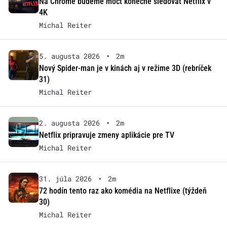
Na Chrome budeme môcť konečne sledovať Netflix v
4K
Michal Reiter
5. augusta 2026
•
2m
Nový Spider-man je v kinách aj v režime 3D (rebríček
31)
Michal Reiter
2. augusta 2026
•
2m
Netflix pripravuje zmeny aplikácie pre TV
Michal Reiter
31. júla 2026
•
2m
72 hodín tento raz ako komédia na Netflixe (týždeň
30)
Michal Reiter