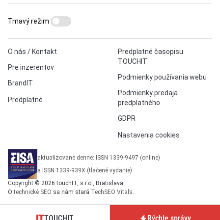
Tmavý režim
O nás / Kontakt
Predplatné časopisu
TOUCHIT
Pre inzerentov
Podmienky používania webu
BrandIT
Podmienky predaja
Predplatné
predplatného
GDPR
Nastavenia cookies
aktualizované denne: ISSN 1339-9497 (online)
a ISSN 1339-939X (tlačené vydanie)
Copyright © 2026 touchIT, s.r.o., Bratislava.
O
technické SEO
sa nám stará
TechSEO Vitals
.
TOUCHIT
Rýchle správy