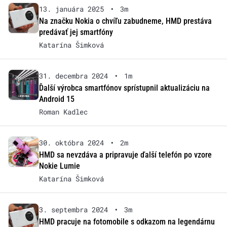
13. januára 2025
•
3m
Na značku Nokia o chvíľu zabudneme, HMD prestáva
predávať jej smartfóny
Katarína Šimková
31. decembra 2024
•
1m
Ďalší výrobca smartfónov sprístupnil aktualizáciu na
Android 15
Roman Kadlec
30. októbra 2024
•
2m
HMD sa nevzdáva a pripravuje ďalší telefón po vzore
Nokie Lumie
Katarína Šimková
3. septembra 2024
•
3m
HMD pracuje na fotomobile s odkazom na legendárnu