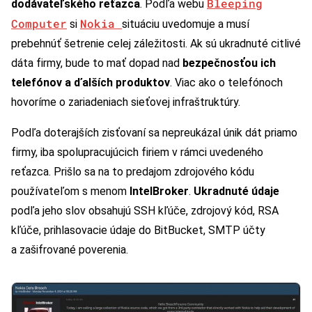
Bleeping
dodávateľského reťazca
. Podľa webu
Computer
Nokia
si
situáciu uvedomuje a musí
prebehnúť šetrenie celej záležitosti. Ak sú ukradnuté citlivé
dáta firmy, bude to mať dopad nad
bezpečnosťou ich
telefónov a ďalších produktov
. Viac ako o telefónoch
hovoríme o zariadeniach sieťovej infraštruktúry.
Podľa doterajších zisťovaní sa nepreukázal únik dát priamo
firmy, iba spolupracujúcich firiem v rámci uvedeného
reťazca. Prišlo sa na to predajom zdrojového kódu
používateľom s menom
IntelBroker
.
Ukradnuté údaje
podľa jeho slov obsahujú SSH kľúče, zdrojový kód, RSA
kľúče, prihlasovacie údaje do BitBucket, SMTP účty
a zašifrované poverenia.