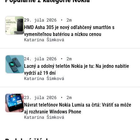
29. júla 2026
•
2m
HMD Asha 305 je nový odľahčený smartfón s
vymeniteľnou batériou a nízkou cenou
Katarína Šimková
24. júla 2026
•
2m
Lacný a odolný telefón Nokia je tu: Na jedno nabitie
vydrží až 19 dní
Katarína Šimková
23. júla 2026
•
2m
Návrat telefónov Nokia Lumia sa črtá: Vrátiť sa môže
aj rozhranie Windows Phone
Katarína Šimková