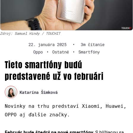
Zdroj: Samuel Hindy / TOUCHIT
22. januára 2025
•
3m čítanie
Oppo
•
Ostatné
•
Smartfóny
Tieto smartfóny budú
predstavené už vo februári
Katarína Šimková
Novinky na trhu predstaví Xiaomi, Huawei,
OPPO aj ďalšie značky.
Február bude štedrý na nové smartfóny
. S blížiacou sa