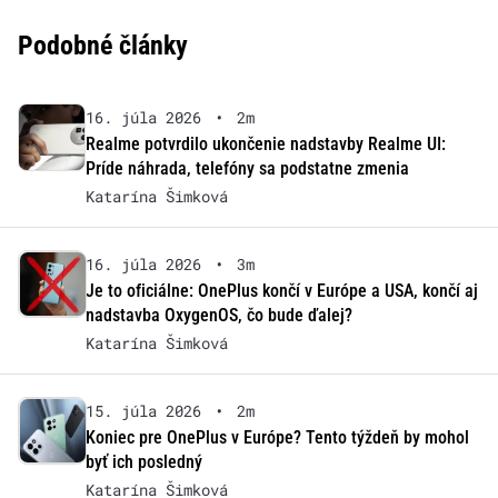
Podobné články
16. júla 2026
•
2m
Realme potvrdilo ukončenie nadstavby Realme UI:
Príde náhrada, telefóny sa podstatne zmenia
Katarína Šimková
16. júla 2026
•
3m
Je to oficiálne: OnePlus končí v Európe a USA, končí aj
nadstavba OxygenOS, čo bude ďalej?
Katarína Šimková
15. júla 2026
•
2m
Koniec pre OnePlus v Európe? Tento týždeň by mohol
byť ich posledný
Katarína Šimková