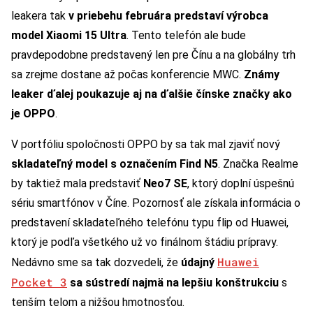
leakera tak
v priebehu februára predstaví výrobca
model Xiaomi 15 Ultra
. Tento telefón ale bude
pravdepodobne predstavený len pre Čínu a na globálny trh
sa zrejme dostane až počas konferencie MWC.
Známy
leaker ďalej poukazuje aj na ďalšie čínske značky ako
je OPPO
.
V portfóliu spoločnosti OPPO by sa tak mal zjaviť nový
skladateľný model s označením Find N5
. Značka Realme
by taktiež mala predstaviť
Neo7 SE
, ktorý doplní úspešnú
sériu smartfónov v Číne. Pozornosť ale získala informácia o
predstavení skladateľného telefónu typu flip od Huawei,
ktorý je podľa všetkého už vo finálnom štádiu prípravy.
Huawei
Nedávno sme sa tak dozvedeli, že
údajný
Pocket 3
sa sústredí najmä na lepšiu konštrukciu
s
tenším telom a nižšou hmotnosťou.