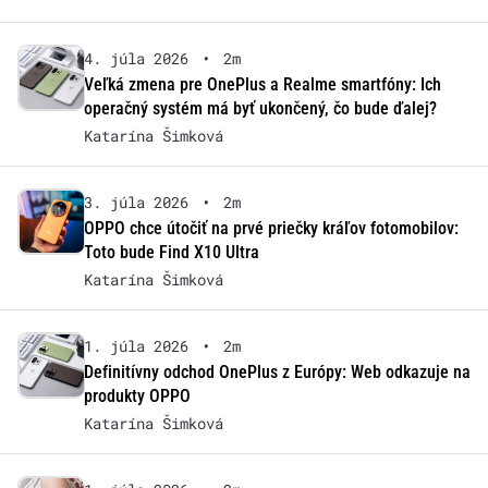
4. júla 2026
•
2m
Veľká zmena pre OnePlus a Realme smartfóny: Ich
operačný systém má byť ukončený, čo bude ďalej?
Katarína Šimková
3. júla 2026
•
2m
OPPO chce útočiť na prvé priečky kráľov fotomobilov:
Toto bude Find X10 Ultra
Katarína Šimková
1. júla 2026
•
2m
Definitívny odchod OnePlus z Európy: Web odkazuje na
produkty OPPO
Katarína Šimková