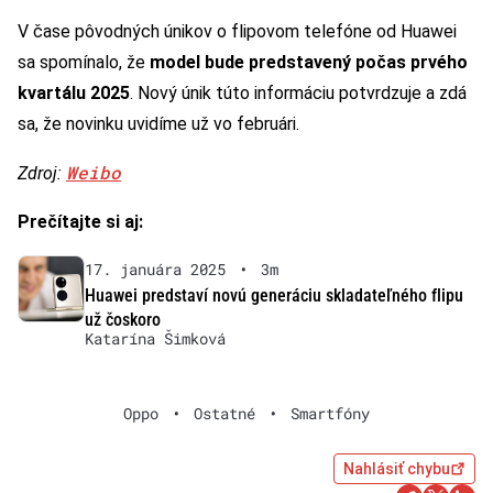
V čase pôvodných únikov o flipovom telefóne od Huawei
sa spomínalo, že
model bude predstavený počas prvého
kvartálu 2025
. Nový únik túto informáciu potvrdzuje a zdá
sa, že novinku uvidíme už vo februári.
Weibo
Zdroj:
Prečítajte si aj:
17. januára 2025
•
3m
Huawei predstaví novú generáciu skladateľného flipu
už čoskoro
Katarína Šimková
Oppo
•
Ostatné
•
Smartfóny
Nahlásiť chybu