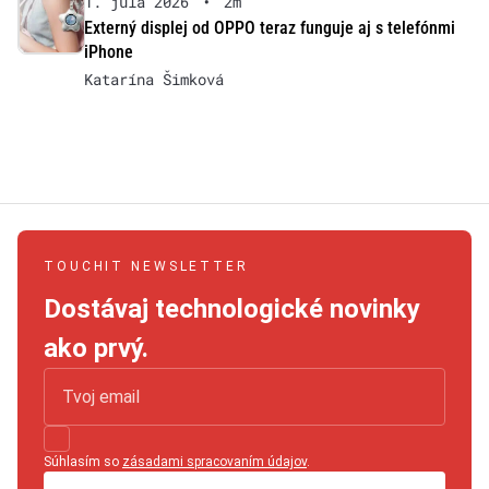
1. júla 2026
•
2m
Externý displej od OPPO teraz funguje aj s telefónmi
iPhone
Katarína Šimková
TOUCHIT NEWSLETTER
Dostávaj technologické novinky
ako prvý.
Súhlasím so
zásadami spracovaním údajov
.