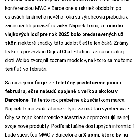
konferenciou MWC v Barcelone a taktiež obdobím po
oslavách lunárneho nového roka sa výrobcovia prebudia a
začnú na trh prinášať novinky. Napriek tomu, že
mnoho
vlajkových lodí pre rok 2025 bolo predstavených už
skôr
, niektoré značky táto udalosť ešte len čaká. Známy
leaker s prezývkou Digital Chat Station tak na sociálnej
sieti Weibo zverejnil zoznam modelov, na ktoré sa môžeme
tešiť už vo februári.
Samozrejmosťou je, že
telefóny predstavené počas
februára, ešte nebudú spojené s veľkou akciou v
Barcelone
. Tá tento rok prebehne až začiatkom marca.
Napriek tomu však rátame s tým, že niektorí výrobcovia z
Číny sa tejto konferencie zúčastnia a odprezentujú na nej
svoje nové produkty. Podľa aktuálne dostupných informácií
bude súčasťou MWC v Barcelone aj
Xiaomi, ktoré by na