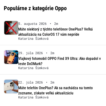
Populárne z kategórie Oppo
5. augusta 2026
•
2m
Máte niektorý z týchto telefónov OnePlus? Veľká
aktualizácia na ColorOS 17 vám nepríde
Katarína Šimková
29. júla 2026
•
2m
Vlajkový fotomobil OPPO Find X9 Ultra: Ako dopadol v
teste DxOMark?
Katarína Šimková
22. júla 2026
•
2m
Máte telefón OnePlus? Ak sa nachádza na tomto
zozname, získate veľkú aktualizáciu
Katarína Šimková