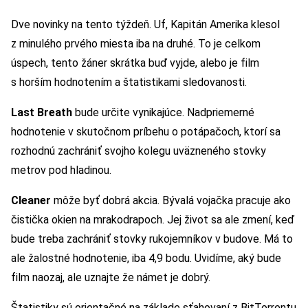
Dve novinky na tento týždeň. Uf, Kapitán Amerika klesol
z minulého prvého miesta iba na druhé. To je celkom
úspech, tento žáner skrátka buď vyjde, alebo je film
s horším hodnotením a štatistikami sledovanosti.
Last Breath
bude určite vynikajúce. Nadpriemerné
hodnotenie v skutočnom príbehu o potápačoch, ktorí sa
rozhodnú zachrániť svojho kolegu uväzneného stovky
metrov pod hladinou.
Cleaner
môže byť dobrá akcia. Bývalá vojačka pracuje ako
čistička okien na mrakodrapoch. Jej život sa ale zmení, keď
bude treba zachrániť stovky rukojemníkov v budove. Má to
ale žalostné hodnotenie, iba 4,9 bodu. Uvidíme, aký bude
film naozaj, ale uznajte že námet je dobrý.
Štatistiky sú orientačné na základe sťahovaní z BitTorrentu