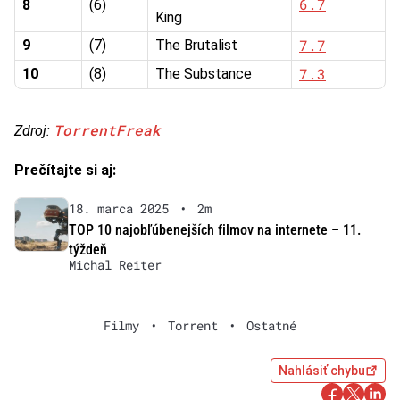
6.7
8
(6)
King
7.7
9
(7)
The Brutalist
7.3
10
(8)
The Substance
TorrentFreak
Zdroj:
Prečítajte si aj:
18. marca 2025
•
2m
TOP 10 najobľúbenejších filmov na internete – 11.
týždeň
Michal Reiter
Filmy
•
Torrent
•
Ostatné
Nahlásiť chybu