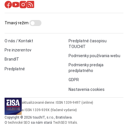
Tmavý režim
O nás / Kontakt
Predplatné časopisu
TOUCHIT
Pre inzerentov
Podmienky používania webu
BrandIT
Podmienky predaja
Predplatné
predplatného
GDPR
Nastavenia cookies
aktualizované denne: ISSN 1339-9497 (online)
a ISSN 1339-939X (tlačené vydanie)
Copyright © 2026 touchIT, s.r.o., Bratislava.
O
technické SEO
sa nám stará
TechSEO Vitals
.