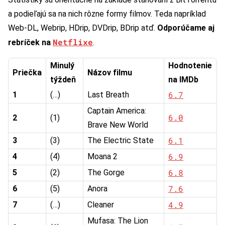
a podieľajú sa na nich rôzne formy filmov. Teda napríklad
Web-DL, Webrip, HDrip, DVDrip, BDrip atď.
Odporúčame aj
Netflixe
rebríček na
.
Minulý
Hodnotenie
Priečka
Názov filmu
týždeň
na IMDb
6.7
1
(…)
Last Breath
Captain America:
6.0
2
(1)
Brave New World
6.1
3
(3)
The Electric State
6.9
4
(4)
Moana 2
6.8
5
(2)
The Gorge
7.6
6
(5)
Anora
4.9
7
(…)
Cleaner
Mufasa: The Lion