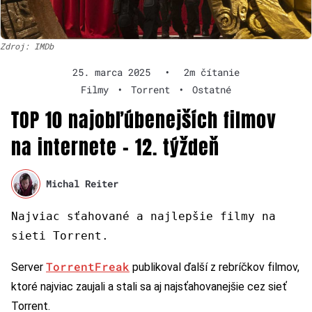
Zdroj: IMDb
25. marca 2025
•
2m čítanie
Filmy
•
Torrent
•
Ostatné
TOP 10 najobľúbenejších filmov
na internete – 12. týždeň
Michal Reiter
Najviac sťahované a najlepšie filmy na
sieti Torrent.
TorrentFreak
Server
publikoval ďalší z rebríčkov filmov,
ktoré najviac zaujali a stali sa aj najsťahovanejšie cez sieť
Torrent.