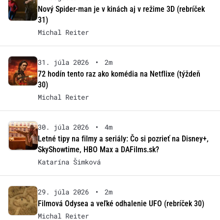
Nový Spider-man je v kinách aj v režime 3D (rebríček
31)
Michal Reiter
31. júla 2026
•
2m
72 hodín tento raz ako komédia na Netflixe (týždeň
30)
Michal Reiter
30. júla 2026
•
4m
Letné tipy na filmy a seriály: Čo si pozrieť na Disney+,
SkyShowtime, HBO Max a DAFilms.sk?
Katarína Šimková
29. júla 2026
•
2m
Filmová Odysea a veľké odhalenie UFO (rebríček 30)
Michal Reiter