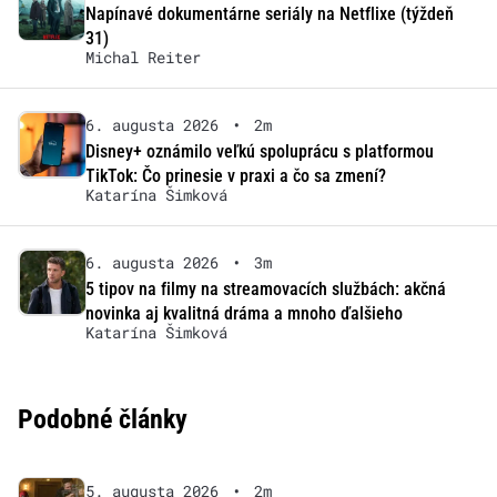
Napínavé dokumentárne seriály na Netflixe (týždeň
31)
Michal Reiter
6. augusta 2026
•
2m
Disney+ oznámilo veľkú spoluprácu s platformou
TikTok: Čo prinesie v praxi a čo sa zmení?
Katarína Šimková
6. augusta 2026
•
3m
5 tipov na filmy na streamovacích službách: akčná
novinka aj kvalitná dráma a mnoho ďalšieho
Katarína Šimková
Podobné články
5. augusta 2026
•
2m