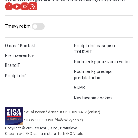
Tmavý režim
O nás / Kontakt
Predplatné časopisu
TOUCHIT
Pre inzerentov
Podmienky používania webu
BrandIT
Podmienky predaja
Predplatné
predplatného
GDPR
Nastavenia cookies
aktualizované denne: ISSN 1339-9497 (online)
a ISSN 1339-939X (tlačené vydanie)
Copyright © 2026 touchIT, s.r.o., Bratislava.
O
technické SEO
sa nám stará
TechSEO Vitals
.