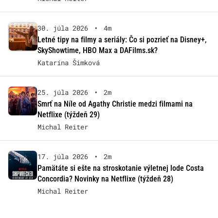
30. júla 2026
•
4m
Letné tipy na filmy a seriály: Čo si pozrieť na Disney+,
SkyShowtime, HBO Max a DAFilms.sk?
Katarína Šimková
25. júla 2026
•
2m
Smrť na Níle od Agathy Christie medzi filmami na
Netflixe (týždeň 29)
Michal Reiter
17. júla 2026
•
2m
Pamätáte si ešte na stroskotanie výletnej lode Costa
Concordia? Novinky na Netflixe (týždeň 28)
Michal Reiter