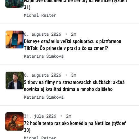
Napínavé dokumentárne seriály na Netflixe (týždeň
31)
Michal Reiter
6. augusta 2026
•
2m
Disney+ oznámilo veľkú spoluprácu s platformou
TikTok: Čo prinesie v praxi a čo sa zmení?
Katarína Šimková
6. augusta 2026
•
3m
5 tipov na filmy na streamovacích službách: akčná
novinka aj kvalitná dráma a mnoho ďalšieho
Katarína Šimková
31. júla 2026
•
2m
72 hodín tento raz ako komédia na Netflixe (týždeň
30)
Michal Reiter