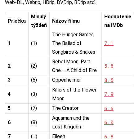
Web-DL, Webrip, HDrip, DVDrip, BDrip atď.
Minulý
Hodnotenie
Priečka
Názov filmu
týždeň
na IMDb
The Hunger Games:
7.1
1
(1)
The Ballad of
Songbirds & Snakes
Rebel Moon: Part
5.8
2
(2)
One – A Child of Fire
8.5
3
(5)
Oppenheimer
Killers of the Flower
7.9
4
(3)
Moon
6.6
5
(7)
The Creator
Aquaman and the
6.0
6
(8)
Lost Kingdom
6.8
7
(…)
Eileen