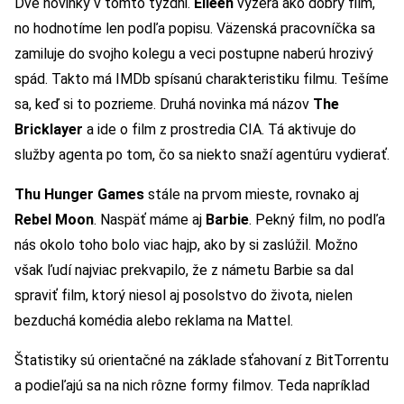
Dve novinky v tomto týždni.
Eileen
vyzerá ako dobrý film,
no hodnotíme len podľa popisu. Väzenská pracovníčka sa
zamiluje do svojho kolegu a veci postupne naberú hrozivý
spád. Takto má IMDb spísanú charakteristiku filmu. Tešíme
sa, keď si to pozrieme. Druhá novinka má názov
The
Bricklayer
a ide o film z prostredia CIA. Tá aktivuje do
služby agenta po tom, čo sa niekto snaží agentúru vydierať.
Thu Hunger Games
stále na prvom mieste, rovnako aj
Rebel Moon
. Naspäť máme aj
Barbie
. Pekný film, no podľa
nás okolo toho bolo viac hajp, ako by si zaslúžil. Možno
však ľudí najviac prekvapilo, že z námetu Barbie sa dal
spraviť film, ktorý niesol aj posolstvo do života, nielen
bezduchá komédia alebo reklama na Mattel.
Štatistiky sú orientačné na základe sťahovaní z BitTorrentu
a podieľajú sa na nich rôzne formy filmov. Teda napríklad