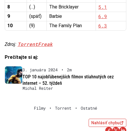
5.1
8
(…)
The Bricklayer
6.9
9
(späť)
Barbie
6.3
10
(9)
The Family Plan
TorrentFreak
Zdroj:
Prečítajte si aj:
3. januára 2024
•
2m
TOP 10 najobľúbenejších filmov stiahnutých cez
internet – 52. týždeň
Michal Reiter
Filmy
•
Torrent
•
Ostatné
Nahlásiť chybu