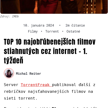
Zdroj: IMDb
10. januára 2024
•
2m čítanie
Filmy
•
Torrent
•
Ostatné
TOP 10 najobľúbenejších filmov
stiahnutých cez internet – 1.
týždeň
Michal Reiter
TorrentFreak
Server
publikoval ďalší z
rebríčkov najsťahovanejších filmov na
sieti torrent.