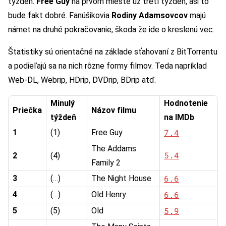
týždeň.
Free Guy
na prvom mieste už tretí týždeň, asi to
bude fakt dobré. Fanúšikovia
Rodiny Adamsovcov
majú
námet na druhé pokračovanie, škoda že ide o kreslenú vec.
Štatistiky sú orientačné na základe sťahovaní z BitTorrentu
a podieľajú sa na nich rôzne formy filmov. Teda napríklad
Web-DL, Webrip, HDrip, DVDrip, BDrip atď.
Minulý
Hodnotenie
Priečka
Názov filmu
týždeň
na IMDb
7.4
1
(1)
Free Guy
The Addams
5.4
2
(4)
Family 2
6.6
3
(…)
The Night House
6.6
4
(…)
Old Henry
5.9
5
(5)
Old