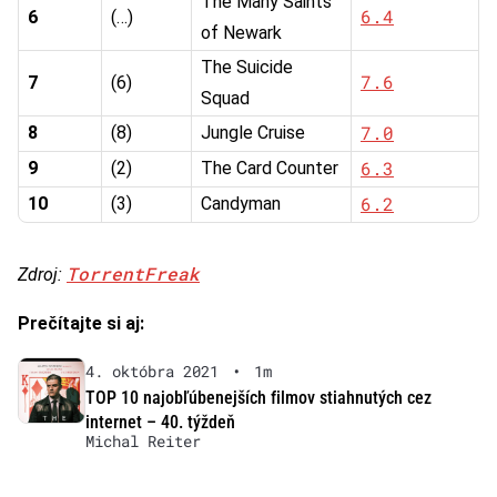
The Many Saints
6.4
6
(…)
of Newark
The Suicide
7.6
7
(6)
Squad
7.0
8
(8)
Jungle Cruise
6.3
9
(2)
The Card Counter
6.2
10
(3)
Candyman
TorrentFreak
Zdroj:
Prečítajte si aj:
4. októbra 2021
•
1m
TOP 10 najobľúbenejších filmov stiahnutých cez
internet – 40. týždeň
Michal Reiter