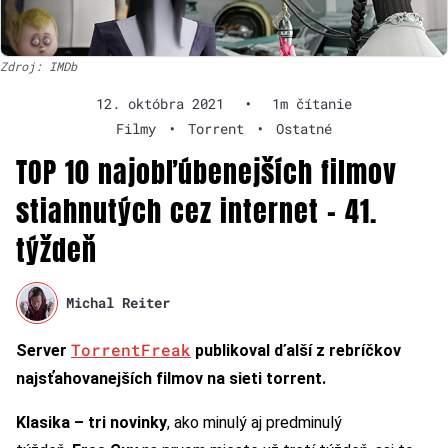
Zdroj: IMDb
12. októbra 2021
•
1m čítanie
Filmy
•
Torrent
•
Ostatné
TOP 10 najobľúbenejších filmov
stiahnutých cez internet – 41.
týždeň
Michal Reiter
TorrentFreak
Server
publikoval ďalší z rebríčkov
najsťahovanejších filmov na sieti torrent.
Klasika – t
ri novinky
, ako minulý aj predminulý