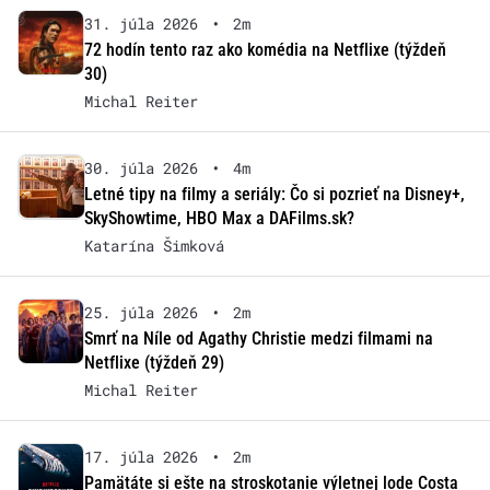
31. júla 2026
•
2m
72 hodín tento raz ako komédia na Netflixe (týždeň
30)
Michal Reiter
30. júla 2026
•
4m
Letné tipy na filmy a seriály: Čo si pozrieť na Disney+,
SkyShowtime, HBO Max a DAFilms.sk?
Katarína Šimková
25. júla 2026
•
2m
Smrť na Níle od Agathy Christie medzi filmami na
Netflixe (týždeň 29)
Michal Reiter
17. júla 2026
•
2m
Pamätáte si ešte na stroskotanie výletnej lode Costa