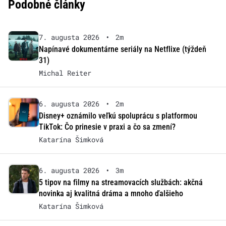
Podobné články
7. augusta 2026
•
2m
Napínavé dokumentárne seriály na Netflixe (týždeň
31)
Michal Reiter
6. augusta 2026
•
2m
Disney+ oznámilo veľkú spoluprácu s platformou
TikTok: Čo prinesie v praxi a čo sa zmení?
Katarína Šimková
6. augusta 2026
•
3m
5 tipov na filmy na streamovacích službách: akčná
novinka aj kvalitná dráma a mnoho ďalšieho
Katarína Šimková