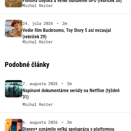
Filmová Odysea a veľké odhalenie UFO (rebríček 30)
Michal Reiter
24. júla 2026
•
2m
Vedie film Backrooms, Toy Story 5 asi nezaujal
(rebríček 29)
Michal Reiter
Podobné články
7. augusta 2026
•
2m
Napínavé dokumentárne seriály na Netflixe (týždeň
31)
Michal Reiter
6. augusta 2026
•
2m
Disney+ oznámilo veľkú spoluprácu s platformou