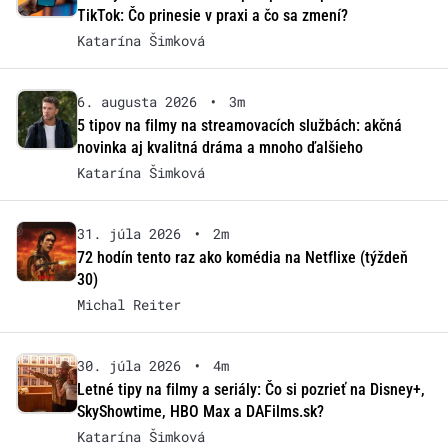
TikTok: Čo prinesie v praxi a čo sa zmení?
Katarína Šimková
6. augusta 2026
•
3m
5 tipov na filmy na streamovacích službách: akčná
novinka aj kvalitná dráma a mnoho ďalšieho
Katarína Šimková
31. júla 2026
•
2m
72 hodín tento raz ako komédia na Netflixe (týždeň
30)
Michal Reiter
30. júla 2026
•
4m
Letné tipy na filmy a seriály: Čo si pozrieť na Disney+,
SkyShowtime, HBO Max a DAFilms.sk?
Katarína Šimková