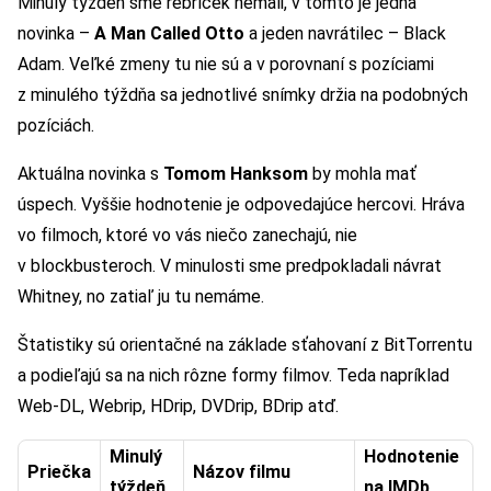
Minulý týždeň sme rebríček nemali, v tomto je jedna
novinka –
A Man Called Otto
a jeden navrátilec – Black
Adam. Veľké zmeny tu nie sú a v porovnaní s pozíciami
z minulého týždňa sa jednotlivé snímky držia na podobných
pozíciách.
Aktuálna novinka s
Tomom Hanksom
by mohla mať
úspech. Vyššie hodnotenie je odpovedajúce hercovi. Hráva
vo filmoch, ktoré vo vás niečo zanechajú, nie
v blockbusteroch. V minulosti sme predpokladali návrat
Whitney, no zatiaľ ju tu nemáme.
Štatistiky sú orientačné na základe sťahovaní z BitTorrentu
a podieľajú sa na nich rôzne formy filmov. Teda napríklad
Web-DL, Webrip, HDrip, DVDrip, BDrip atď.
Minulý
Hodnotenie
Priečka
Názov filmu
týždeň
na IMDb