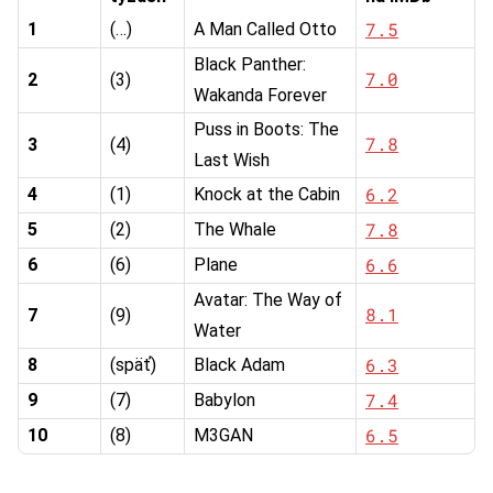
7.5
1
(…)
A Man Called Otto
Black Panther:
7.0
2
(3)
Wakanda Forever
Puss in Boots: The
7.8
3
(4)
Last Wish
6.2
4
(1)
Knock at the Cabin
7.8
5
(2)
The Whale
6.6
6
(6)
Plane
Avatar: The Way of
8.1
7
(9)
Water
6.3
8
(späť)
Black Adam
7.4
9
(7)
Babylon
6.5
10
(8)
M3GAN