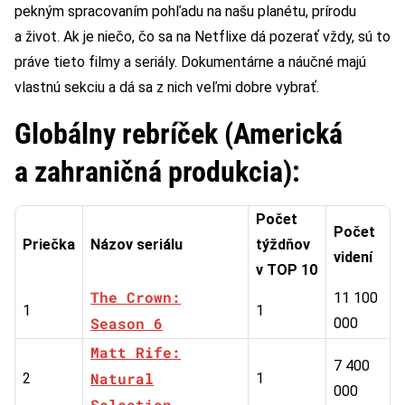
pekným spracovaním pohľadu na našu planétu, prírodu
a život. Ak je niečo, čo sa na Netflixe dá pozerať vždy, sú to
práve tieto filmy a seriály. Dokumentárne a náučné majú
vlastnú sekciu a dá sa z nich veľmi dobre vybrať.
Globálny rebríček (Americká
a zahraničná produkcia):
Počet
Počet
Priečka
Názov seriálu
týždňov
videní
v TOP 10
The Crown:
11 100
1
1
Season 6
000
Matt Rife:
7 400
Natural
2
1
000
Selection