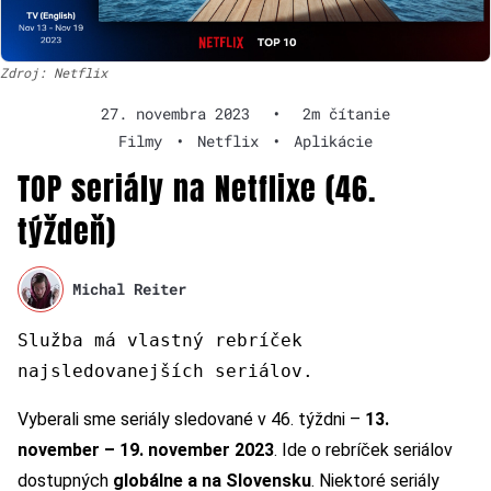
Zdroj: Netflix
27. novembra 2023
•
2m čítanie
Filmy
•
Netflix
•
Aplikácie
TOP seriály na Netflixe (46.
týždeň)
Michal Reiter
Služba má vlastný rebríček
najsledovanejších seriálov.
Vyberali sme seriály sledované v 46. týždni –
13.
november – 19. november 2023
. Ide o rebríček seriálov
dostupných
globálne a na Slovensku
. Niektoré seriály