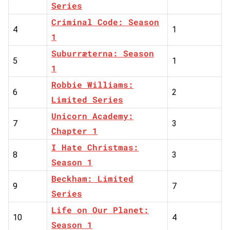
Series
Criminal Code: Season
4
1
1
Suburræterna: Season
5
1
1
Robbie Williams:
6
2
Limited Series
Unicorn Academy:
7
3
Chapter 1
I Hate Christmas:
8
3
Season 1
Beckham: Limited
9
7
Series
Life on Our Planet:
10
4
Season 1