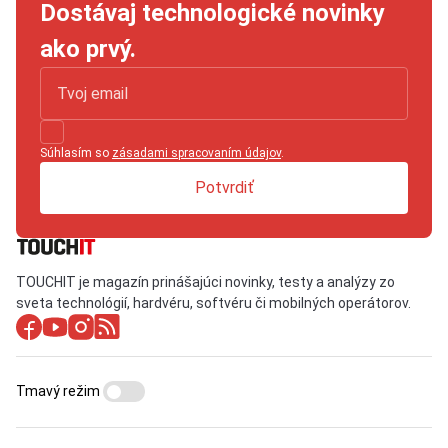
Dostávaj technologické novinky
ako prvý.
Súhlasím so
zásadami spracovaním údajov
.
Potvrdiť
TOUCHIT je magazín prinášajúci novinky, testy a analýzy zo
sveta technológií, hardvéru, softvéru či mobilných operátorov.
Tmavý režim