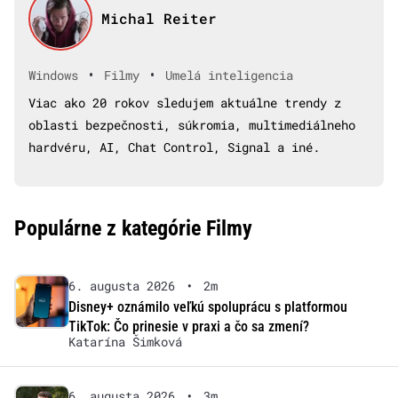
Michal Reiter
•
•
Windows
Filmy
Umelá inteligencia
Viac ako 20 rokov sledujem aktuálne trendy z
oblasti bezpečnosti, súkromia, multimediálneho
hardvéru, AI, Chat Control, Signal a iné.
Populárne z kategórie Filmy
6. augusta 2026
•
2m
Disney+ oznámilo veľkú spoluprácu s platformou
TikTok: Čo prinesie v praxi a čo sa zmení?
Katarína Šimková
6. augusta 2026
•
3m