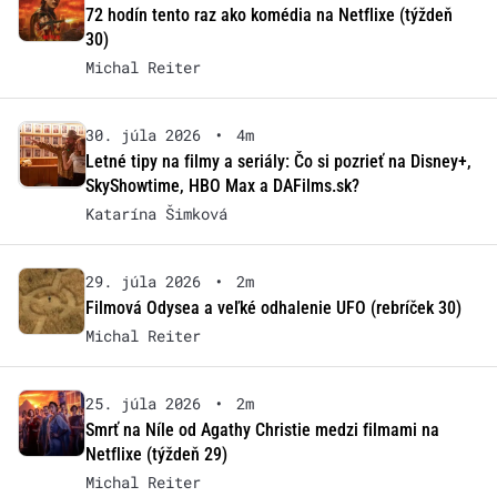
72 hodín tento raz ako komédia na Netflixe (týždeň
30)
Michal Reiter
30. júla 2026
•
4m
Letné tipy na filmy a seriály: Čo si pozrieť na Disney+,
SkyShowtime, HBO Max a DAFilms.sk?
Katarína Šimková
29. júla 2026
•
2m
Filmová Odysea a veľké odhalenie UFO (rebríček 30)
Michal Reiter
25. júla 2026
•
2m
Smrť na Níle od Agathy Christie medzi filmami na
Netflixe (týždeň 29)
Michal Reiter