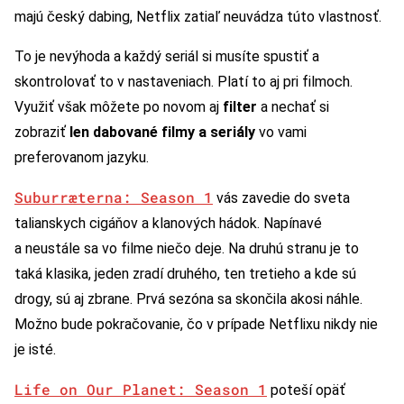
majú český dabing, Netflix zatiaľ neuvádza túto vlastnosť.
To je nevýhoda a každý seriál si musíte spustiť a
skontrolovať to v nastaveniach. Platí to aj pri filmoch.
Využiť však môžete po novom aj
filter
a nechať si
zobraziť
len dabované filmy
a seriály
vo vami
preferovanom jazyku.
Suburræterna: Season 1
vás zavedie do sveta
talianskych cigáňov a klanových hádok. Napínavé
a neustále sa vo filme niečo deje. Na druhú stranu je to
taká klasika, jeden zradí druhého, ten tretieho a kde sú
drogy, sú aj zbrane. Prvá sezóna sa skončila akosi náhle.
Možno bude pokračovanie, čo v prípade Netflixu nikdy nie
je isté.
Life on Our Planet: Season 1
poteší opäť