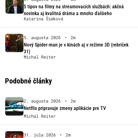
5 tipov na filmy na streamovacích službách: akčná
novinka aj kvalitná dráma a mnoho ďalšieho
Katarína Šimková
5. augusta 2026
•
2m
Nový Spider-man je v kinách aj v režime 3D (rebríček
31)
Michal Reiter
Podobné články
2. augusta 2026
•
2m
Netflix pripravuje zmeny aplikácie pre TV
Michal Reiter
31. júla 2026
•
2m