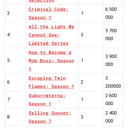
Criminal Code:
6 500
3
1
Season 1
000
All the Light We
5 700
Cannot See:
4
3
000
Limited Series
How to Become a
3 900
Mob Boss: Season
5
1
000
1
Escaping Twin
3
6
2
Flames: Season 1
200000
Suburræterna:
2 600
7
1
Season 1
000
Selling Sunset:
2 400
8
3
Season 7
000