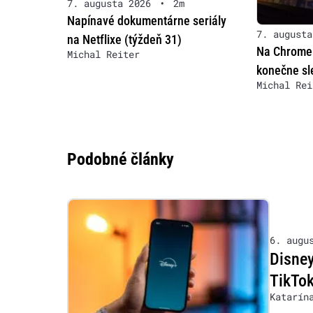
7. augusta 2026
•
2m
Napínavé dokumentárne seriály
7. augusta
na Netflixe (týždeň 31)
Na Chrome
Michal Reiter
konečne sle
Michal Rei
Podobné články
6. augu
Disney
TikTok
Katarín