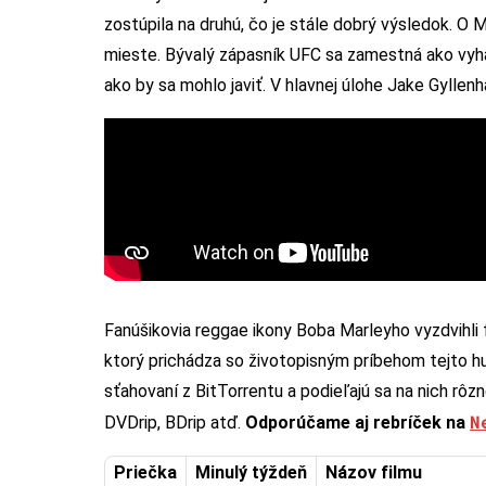
zostúpila na druhú, čo je stále dobrý výsledok. O 
mieste. Bývalý zápasník UFC sa zamestná ako vyhad
ako by sa mohlo javiť. V hlavnej úlohe Jake Gyllenh
Fanúšikovia reggae ikony Boba Marleyho vyzdvihli f
ktorý prichádza so životopisným príbehom tejto hu
sťahovaní z BitTorrentu a podieľajú sa na nich rôz
N
DVDrip, BDrip atď.
Odporúčame aj rebríček na
Priečka
Minulý týždeň
Názov filmu