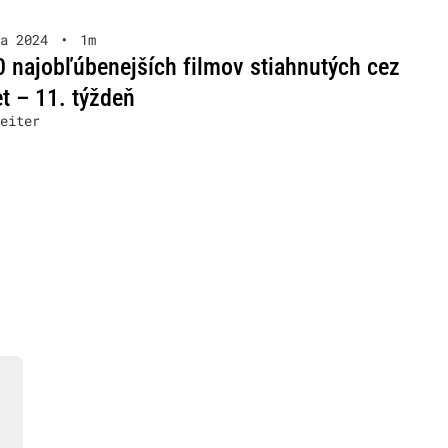
a 2024
•
1m
 najobľúbenejších filmov stiahnutých cez
et – 11. týždeň
eiter