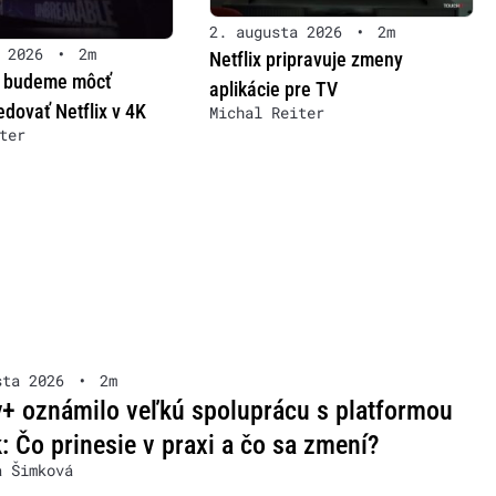
2. augusta 2026
•
2m
 2026
•
2m
Netflix pripravuje zmeny
 budeme môcť
aplikácie pre TV
dovať Netflix v 4K
Michal Reiter
ter
sta 2026
•
2m
+ oznámilo veľkú spoluprácu s platformou
: Čo prinesie v praxi a čo sa zmení?
a Šimková