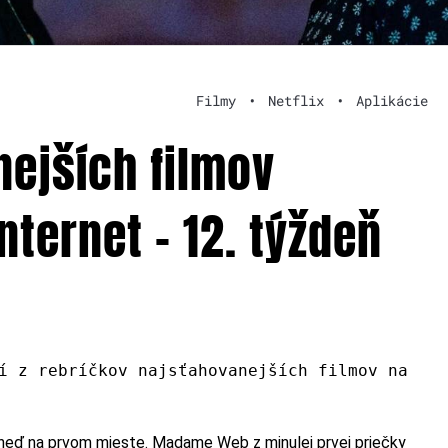
Filmy
•
Netflix
•
Aplikácie
nejších filmov
nternet – 12. týždeň
í z rebríčkov najsťahovanejších filmov na
neď na prvom mieste. Madame Web z minulej prvej priečky