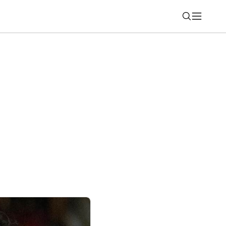
Nájsť
elefonovanie. Novinka vám ušetrí čas aj