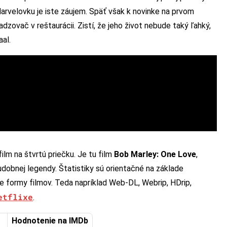
Marvelovku je iste záujem. Späť však k novinke na prvom
zovač v reštaurácii. Zistí, že jeho život nebude taký ľahký,
aal.
ilm na štvrtú priečku. Je tu film
Bob Marley: One Love
,
dobnej legendy. Štatistiky sú orientačné na základe
ne formy filmov. Teda napríklad Web-DL, Webrip, HDrip,
etflixe
.
Hodnotenie na IMDb