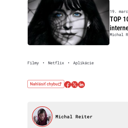
19. marc
TOP 10
intern
Michal R
Filmy
•
Netflix
•
Aplikácie
Nahlásiť chybu
Michal Reiter