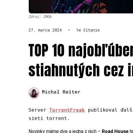
Zdroj: IMDb
27. marca 2024
•
1m čítanie
TOP 10 najobľúbe
stiahnutých cez i
Michal Reiter
TorrentFreak
Server
publikoval ďalš
sieti torrent.
Novinky máme dve a jedna z nich –
Road House
h