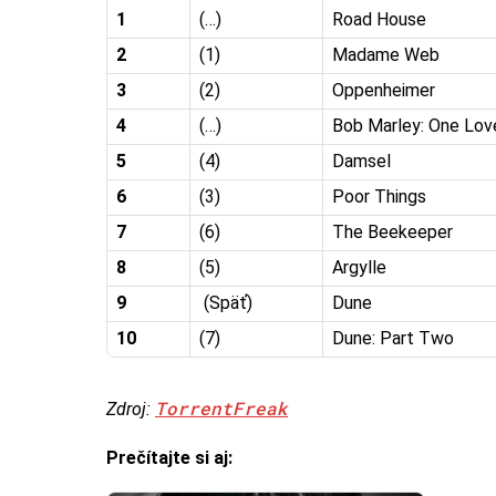
1
(…)
Road House
2
(1)
Madame Web
3
(2)
Oppenheimer
4
(…)
Bob Marley: One Lov
5
(4)
Damsel
6
(3)
Poor Things
7
(6)
The Beekeeper
8
(5)
Argylle
9
(Späť)
Dune
10
(7)
Dune: Part Two
TorrentFreak
Zdroj:
Prečítajte si aj: