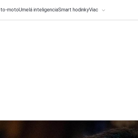
uto-moto
Umelá inteligencia
Smart hodinky
Viac
HLO BY VÁS ZAUJÍMAŤ
lačové správy
29. júla 2026
•
2m
WhatsApp zlepšil t
ADÁVANIA
miesto v počítači
Zadajte frázu pre vyhľadanie
Roman Kadlec