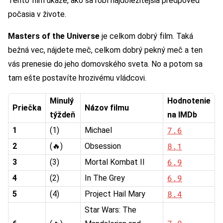
Tento film ukáže, ako sa robí najdôležitejšia predpoveď
počasia v živote.
Masters of the Universe
je celkom dobrý film. Taká
bežná vec, nájdete meč, celkom dobrý pekný meč a ten
vás prenesie do jeho domovského sveta. No a potom sa
tam ešte postavíte hrozivému vládcovi.
Minulý
Hodnotenie
Priečka
Názov filmu
týždeň
na IMDb
7.6
1
(1)
Michael
8.1
2
(🔥)
Obsession
6.9
3
(3)
Mortal Kombat II
6.9
4
(2)
In The Grey
8.4
5
(4)
Project Hail Mary
Star Wars: The