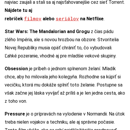
najviac zaujali a stali sa aj najsťahovanejšie cez sieť Torrent.
Nájdete tu aj
filmov
seriálov
rebríček
alebo
na Netflixe
.
Star Wars: The Mandalorian and Grogu
z čias pádu
zlého Impéria, ale s novou hrozbou na obzore. Stvoritelia
Novej Republiky musia opäť chrániť to, čo vybudovali.
Ľahké pozeranie, vhodné aj pre mladšie vekové skupiny.
Obsession
je príbeh o jednom splnenom želaní. Mladík
chce, aby ho milovala jeho kolegyňa. Rozhodne sa kúpiť si
vecičku, ktorá mu dokáže splniť toto želanie. Postupne sa
však začne jej láska vyvíjať až príliš a je len jedna cesta, ako
z toho von.
Pressure
je o prípravách na vylodenie v Normandii. Na útok
treba nielen vojakov a techniku, ale aj správne počasie.