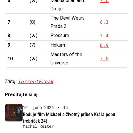
7.0
6
(🔥)
Mandalorian and
Grogu
The Devil Wears
6.3
7
(8)
Prada 2
7.4
8
(🔥)
Pressure
6.9
9
(7)
Hokum
Masters of the
7.0
10
(🔥)
Universe
TorrentFreak
Zdroj:
Prečítajte si aj:
16. júna 2026
•
1m
Boduje film Michael a životný príbeh Kráľa popu
(rebríček 24)
Michal Reiter