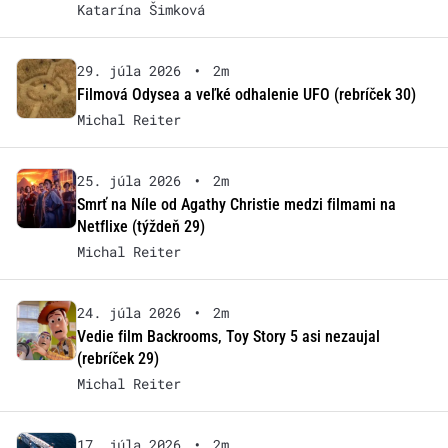
Katarína Šimková
29. júla 2026
•
2m
Filmová Odysea a veľké odhalenie UFO (rebríček 30)
Michal Reiter
25. júla 2026
•
2m
Smrť na Níle od Agathy Christie medzi filmami na
Netflixe (týždeň 29)
Michal Reiter
24. júla 2026
•
2m
Vedie film Backrooms, Toy Story 5 asi nezaujal
(rebríček 29)
Michal Reiter
17. júla 2026
•
2m