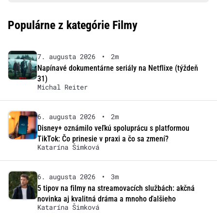
Populárne z kategórie Filmy
7. augusta 2026
•
2m
Napínavé dokumentárne seriály na Netflixe (týždeň
31)
Michal Reiter
6. augusta 2026
•
2m
Disney+ oznámilo veľkú spoluprácu s platformou
TikTok: Čo prinesie v praxi a čo sa zmení?
Katarína Šimková
6. augusta 2026
•
3m
5 tipov na filmy na streamovacích službách: akčná
novinka aj kvalitná dráma a mnoho ďalšieho
Katarína Šimková