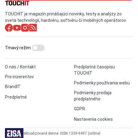
TOUCHIT je magazín prinášajúci novinky, testy a analýzy zo
sveta technológií, hardvéru, softvéru či mobilných operátorov.
Tmavý režim
O nás / Kontakt
Predplatné časopisu
TOUCHIT
Pre inzerentov
Podmienky používania webu
BrandIT
Podmienky predaja
Predplatné
predplatného
GDPR
Nastavenia cookies
aktualizované denne: ISSN 1339-9497 (online)