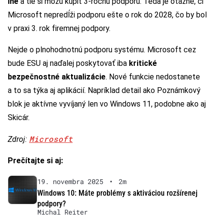
iné
a tie si môžu kúpiť 3-ročnú podporu. Teda je otázne, či
Microsoft nepredĺži podporu ešte o rok do 2028, čo by bol
v praxi 3. rok firemnej podpory.
Nejde o plnohodnotnú podporu systému. Microsoft cez
bude ESU aj naďalej poskytovať iba
kritické
bezpečnostné aktualizácie
. Nové funkcie nedostanete
a to sa týka aj aplikácií. Napríklad detail ako Poznámkový
blok je aktívne vyvíjaný len vo Windows 11, podobne ako aj
Skicár.
Microsoft
Zdroj:
Prečítajte si aj:
19. novembra 2025
•
2m
Windows 10: Máte problémy s aktiváciou rozšírenej
podpory?
Michal Reiter