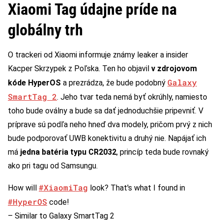
Xiaomi Tag údajne príde na
globálny trh
O trackeri od Xiaomi informuje známy leaker a insider
Kacper Skrzypek z Poľska. Ten ho objavil
v zdrojovom
Galaxy
kóde HyperOS
a prezrádza, že bude podobný
SmartTag 2
. Jeho tvar teda nemá byť okrúhly, namiesto
toho bude oválny a bude sa dať jednoduchšie pripevniť. V
príprave sú podľa neho hneď dva modely, pričom prvý z nich
bude podporovať UWB konektivitu a druhý nie. Napájať ich
má
jedna batéria typu CR2032
, princíp teda bude rovnaký
ako pri tagu od Samsungu.
#XiaomiTag
How will
look? That's what I found in
#HyperOS
code!
– Similar to Galaxy SmartTag 2