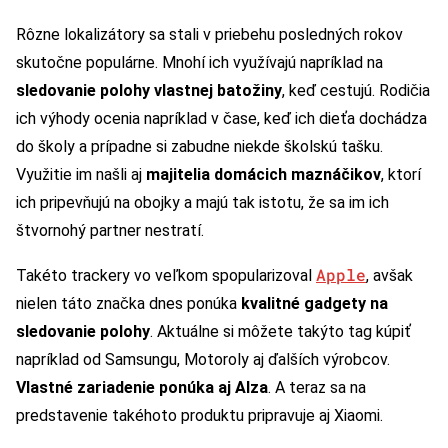
Rôzne lokalizátory sa stali v priebehu posledných rokov
skutočne populárne. Mnohí ich využívajú napríklad na
sledovanie polohy vlastnej batožiny
, keď cestujú. Rodičia
ich výhody ocenia napríklad v čase, keď ich dieťa dochádza
do školy a prípadne si zabudne niekde školskú tašku.
Využitie im našli aj
majitelia domácich maznáčikov
, ktorí
ich pripevňujú na obojky a majú tak istotu, že sa im ich
štvornohý partner nestratí.
Apple
Takéto trackery vo veľkom spopularizoval
, avšak
nielen táto značka dnes ponúka
kvalitné gadgety na
sledovanie polohy
. Aktuálne si môžete takýto tag kúpiť
napríklad od Samsungu, Motoroly aj ďalších výrobcov.
Vlastné zariadenie ponúka aj Alza
. A teraz sa na
predstavenie takéhoto produktu pripravuje aj Xiaomi.