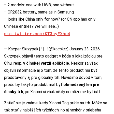
– 2 models: one with UWB, one without
– CR2032 battery, same as in Samsung
– looks like China only for now? (or CN app has only
Chinese entries? We will see…)
pic.twitter.com/KT3ayFXhs4
— Kacper Skrzypek 🇵🇱 (@kacskrz)
January 23, 2026
Skrzypek objavil tento gadget v kóde s lokalizáciou pre
Čínu, resp.
v čínskej verzii aplikácie
. Neskôr sa však
objavili informácie aj o tom, že tento produkt má byť
predstavený aj pre globálny trh. Nevidíme dôvod v tom,
prečo by takýto produkt mal byť
obmedzený len pre
čínsky trh
, pri Xiaomi si však nikdy nemôžeme byť istí.
Zatiaľ nie je známe, kedy Xiaomi Tag príde na trh. Môže sa
tak stať v najbližších týždňoch, no aj neskôr v priebehu