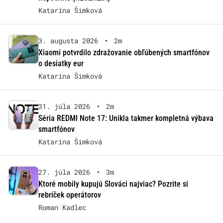
Katarína Šimková
3. augusta 2026
•
2m
Xiaomi potvrdilo zdražovanie obľúbených smartfónov
o desiatky eur
Katarína Šimková
31. júla 2026
•
2m
Séria REDMI Note 17: Unikla takmer kompletná výbava
smartfónov
Katarína Šimková
27. júla 2026
•
3m
Ktoré mobily kupujú Slováci najviac? Pozrite si
rebríček operátorov
Roman Kadlec