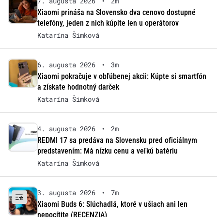
7. augusta 2026
•
2m
Xiaomi prináša na Slovensko dva cenovo dostupné
telefóny, jeden z nich kúpite len u operátorov
Katarína Šimková
6. augusta 2026
•
3m
Xiaomi pokračuje v obľúbenej akcii: Kúpte si smartfón
a získate hodnotný darček
Katarína Šimková
4. augusta 2026
•
2m
REDMI 17 sa predáva na Slovensku pred oficiálnym
predstavením: Má nízku cenu a veľkú batériu
Katarína Šimková
3. augusta 2026
•
7m
Xiaomi Buds 6: Slúchadlá, ktoré v ušiach ani len
nepocítite (RECENZIA)