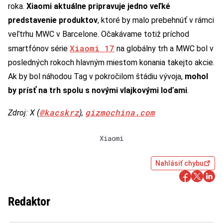
roka.
Xiaomi aktuálne pripravuje jedno veľké
predstavenie produktov
, ktoré by malo prebehnúť v rámci
veľtrhu MWC v Barcelone. Očakávame totiž príchod
Xiaomi 17
smartfónov série
na globálny trh a MWC bol v
posledných rokoch hlavným miestom konania takejto akcie.
Ak by bol náhodou Tag v pokročilom štádiu vývoja,
mohol
by prísť na trh spolu s novými vlajkovými loďami
.
@kacskrz
gizmochina.com
Zdroj: X (
),
Xiaomi
Nahlásiť chybu
Redaktor