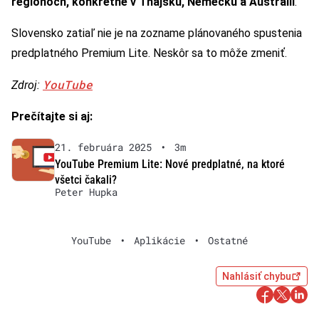
regiónoch, konkrétne v Thajsku, Nemecku a Austrálii
.
Slovensko zatiaľ nie je na zozname plánovaného spustenia
predplatného Premium Lite. Neskôr sa to môže zmeniť.
YouTube
Zdroj:
Prečítajte si aj:
21. februára 2025
•
3m
YouTube Premium Lite: Nové predplatné, na ktoré
všetci čakali?
Peter Hupka
YouTube
•
Aplikácie
•
Ostatné
Nahlásiť chybu