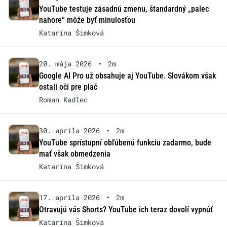
YouTube testuje zásadnú zmenu, štandardný „palec
nahore“ môže byť minulosťou
Katarína Šimková
20. mája 2026
•
2m
Google AI Pro už obsahuje aj YouTube. Slovákom však
ostali oči pre plač
Roman Kadlec
30. apríla 2026
•
2m
YouTube sprístupní obľúbenú funkciu zadarmo, bude
mať však obmedzenia
Katarína Šimková
17. apríla 2026
•
2m
Otravujú vás Shorts? YouTube ich teraz dovolí vypnúť
Katarína Šimková