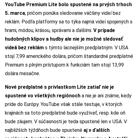
YouTube Premium Lite bolo spustené na prvých trhoch
5. marca
, pričom ponúka sledovanie väčšiny videí bez
reklám. Podľa platformy sa to týka najmä videí spojených s
hrami, módou, krásou, správami a ďalšími.
V prípade
hudobných klipov a hudby ale nie je možné sledovať
videá bez reklám
s týmto lacnejším predplatným. V USA
stojí 7,99 amerického dolára, pričom štandardné predplatné
Premium s plným prístupom k funkciám tam stojí 13,99
dolára mesačne.
Nové predplatné s prívlastkom Lite zatiaľ nie je
spustené vo všetkých regiónoch
a nie je ani známe, kedy
príde do Európy. YouTube však stále testuje, v ktorých
krajinách sa toto predplatné bude využívať, resp. kde oň
bude záujem. V súčasnosti je teda spustené len v USA. V
najbližších týždňoch bude spustené
aj v ďalších