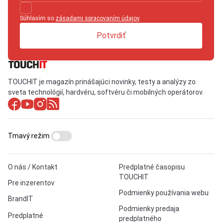
Súhlasím so
zásadami spracovaním údajov
.
Potvrdiť
TOUCHIT je magazín prinášajúci novinky, testy a analýzy zo
sveta technológií, hardvéru, softvéru či mobilných operátorov.
Tmavý režim
O nás / Kontakt
Predplatné časopisu
TOUCHIT
Pre inzerentov
Podmienky používania webu
BrandIT
Podmienky predaja
Predplatné
predplatného