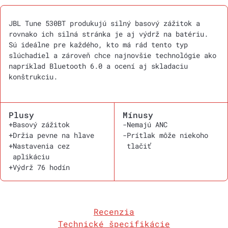
JBL Tune 530BT produkujú silný basový zážitok a
rovnako ich silná stránka je aj výdrž na batériu.
Sú ideálne pre každého, kto má rád tento typ
slúchadiel a zároveň chce najnovšie technológie ako
napríklad Bluetooth 6.0 a ocení aj skladaciu
konštrukciu.
Plusy
Mínusy
+
Basový zážitok
-
Nemajú ANC
+
Držia pevne na hlave
-
Prítlak môže niekoho
+
Nastavenia cez
tlačiť
aplikáciu
+
Výdrž 76 hodín
Recenzia
Technické špecifikácie