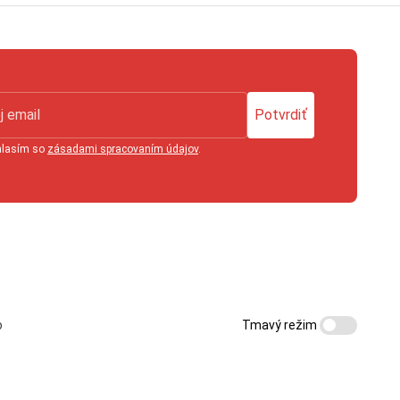
Potvrdiť
hlasím so
zásadami spracovaním údajov
.
Tmavý režim
o