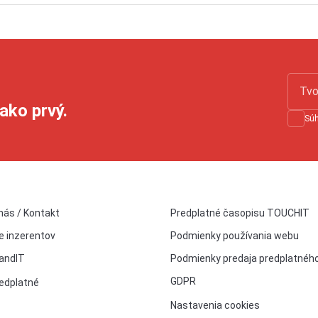
ako prvý.
Sú
nás / Kontakt
Predplatné časopisu TOUCHIT
e inzerentov
Podmienky používania webu
andIT
Podmienky predaja predplatnéh
GDPR
edplatné
Nastavenia cookies