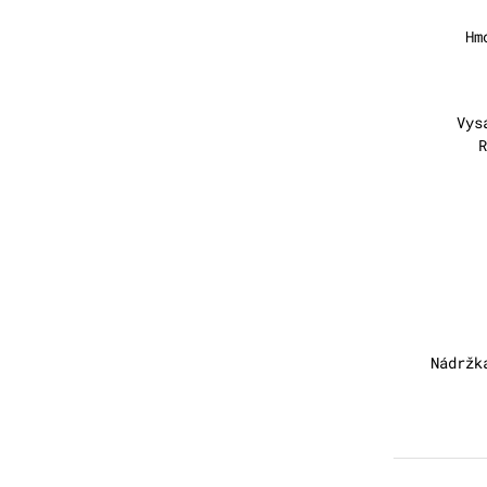
Hm
Vys
R
Nádržk