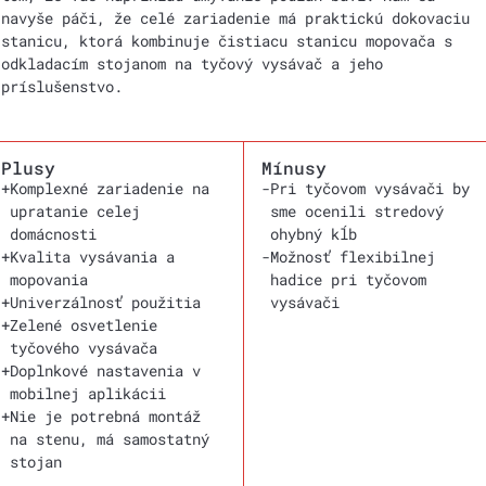
navyše páči, že celé zariadenie má praktickú dokovaciu
stanicu, ktorá kombinuje čistiacu stanicu mopovača s
odkladacím stojanom na tyčový vysávač a jeho
príslušenstvo.
Plusy
Mínusy
+
Komplexné zariadenie na
-
Pri tyčovom vysávači by
upratanie celej
sme ocenili stredový
domácnosti
ohybný kĺb
+
Kvalita vysávania a
-
Možnosť flexibilnej
mopovania
hadice pri tyčovom
+
Univerzálnosť použitia
vysávači
+
Zelené osvetlenie
tyčového vysávača
+
Doplnkové nastavenia v
mobilnej aplikácii
+
Nie je potrebná montáž
na stenu, má samostatný
stojan