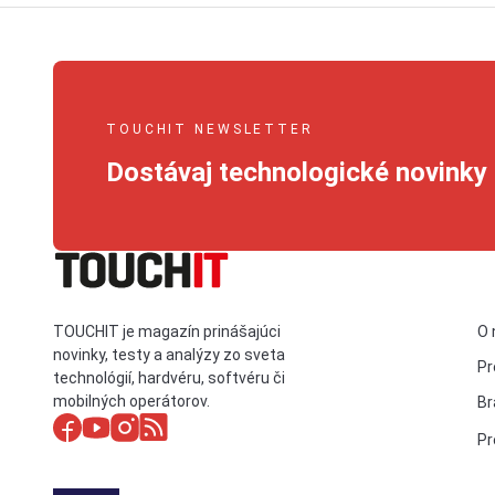
TOUCHIT NEWSLETTER
Dostávaj technologické novinky 
TOUCHIT je magazín prinášajúci
O 
novinky, testy a analýzy zo sveta
Pr
technológií, hardvéru, softvéru či
mobilných operátorov.
Br
Pr