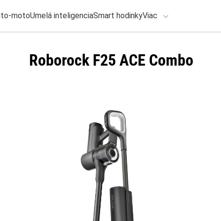
uto-moto
Umelá inteligencia
Smart hodinky
Viac
HLO BY VÁS ZAUJÍMAŤ
Roborock F25 ACE Combo
lačové správy
4. augusta 2026
•
2m
ADÁVANIA
Budúci rok nás čak
telefónoch
Zadajte frázu pre vyhľadanie
Katarína Šimková