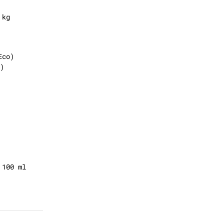
 kg
Eco)
)
 100 ml