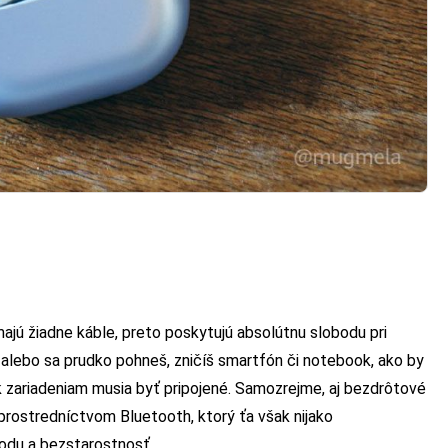
ajú žiadne káble, preto poskytujú absolútnu slobodu pri
alebo sa prudko pohneš, zničíš smartfón či notebook, ako by
k zariadeniam musia byť pripojené. Samozrejme, aj bezdrôtové
 prostredníctvom Bluetooth, ktorý ťa však nijako
odu a bezstarostnosť.