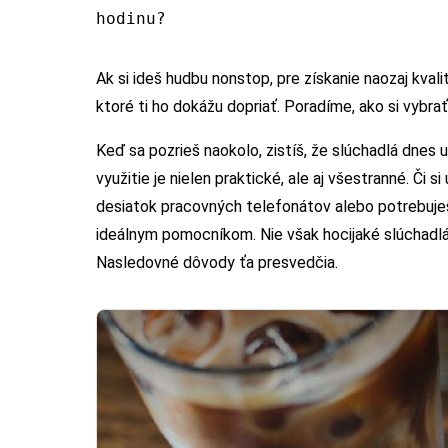
hodinu?
Ak si ideš hudbu nonstop, pre získanie naozaj kval
ktoré ti ho dokážu dopriať. Poradíme, ako si vybrať
Keď sa pozrieš naokolo, zistíš, že slúchadlá dnes u
využitie je nielen praktické, ale aj všestranné. Či
desiatok pracovných telefonátov alebo potrebuješ
ideálnym pomocníkom. Nie však hocijaké slúchadlá
Nasledovné dôvody ťa presvedčia.