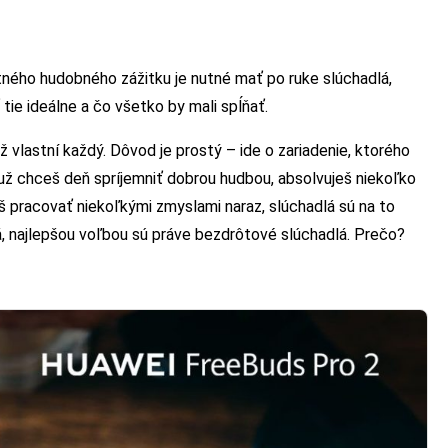
itného hudobného zážitku je nutné mať po ruke slúchadlá,
 tie ideálne a čo všetko by mali spĺňať.
ž vlastní každý. Dôvod je prostý – ide o zariadenie, ktorého
 si už chceš deň spríjemniť dobrou hudbou, absolvuješ niekoľko
 pracovať niekoľkými zmyslami naraz, slúchadlá sú na to
, najlepšou voľbou sú práve bezdrôtové slúchadlá. Prečo?