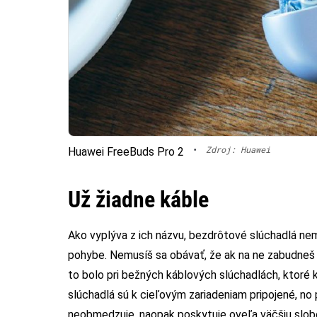
•
Zdroj: Huawei
Huawei FreeBuds Pro 2
Už žiadne káble
Ako vyplýva z ich názvu, bezdrôtové slúchadlá nem
pohybe. Nemusíš sa obávať, že ak na ne zabudneš 
to bolo pri bežných káblových slúchadlách, ktoré 
slúchadlá sú k cieľovým zariadeniam pripojené, no
neobmedzuje, naopak poskytuje oveľa väčšiu slob