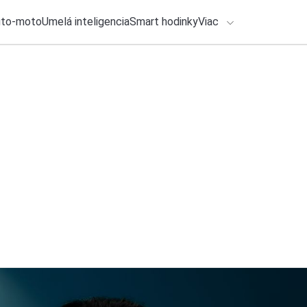
uto-moto
Umelá inteligencia
Smart hodinky
Viac
HLO BY VÁS ZAUJÍMAŤ
lačové správy
5. augusta 2026
•
5m
ADÁVANIA
14× Užitočné apliká
Michal Reiter
Zadajte frázu pre vyhľadanie