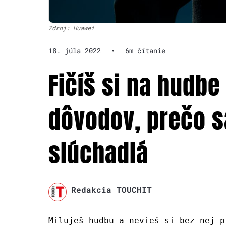
Zdroj: Huawei
18. júla 2022
•
6m čítanie
Fičíš si na hudbe
dôvodov, prečo sa
slúchadlá
Redakcia TOUCHIT
Miluješ hudbu a nevieš si bez nej p