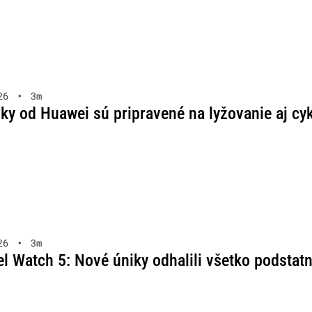
26
•
3m
y od Huawei sú pripravené na lyžovanie aj cykl
26
•
3m
l Watch 5: Nové úniky odhalili všetko podstat