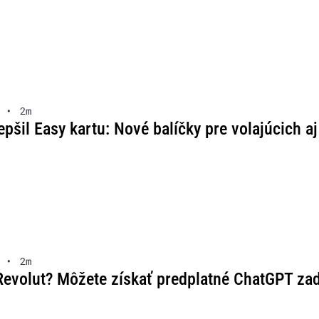
•
2m
pšil Easy kartu: Nové balíčky pre volajúcich aj
•
2m
Revolut? Môžete získať predplatné ChatGPT z