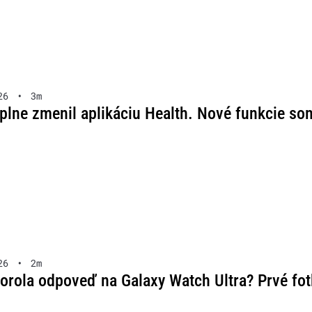
26
•
3m
lne zmenil aplikáciu Health. Nové funkcie som
26
•
2m
rola odpoveď na Galaxy Watch Ultra? Prvé fotk