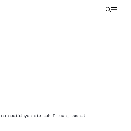
Nájsť
siate predané jazdené auto je dnes
 na sociálnych sieťach @roman_touchit