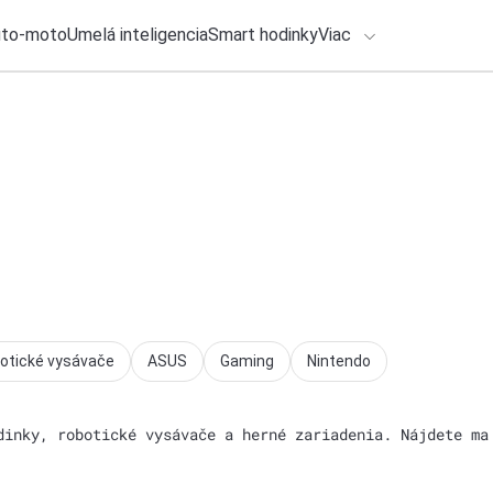
uto-moto
Umelá inteligencia
Smart hodinky
Viac
HLO BY VÁS ZAUJÍMAŤ
lačové správy
24. júla 2026
•
4m
ADÁVANIA
Analýza: Každé trid
elektrické
Zadajte frázu pre vyhľadanie
Ondrej Macko
otické vysávače
ASUS
Gaming
Nintendo
dinky, robotické vysávače a herné zariadenia. Nájdete ma