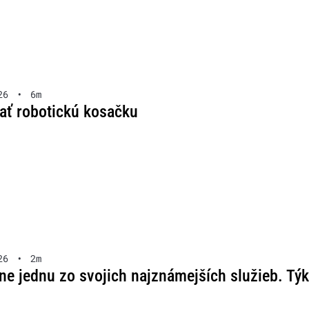
26
•
6m
rať robotickú kosačku
26
•
2m
ne jednu zo svojich najznámejších služieb. Týk