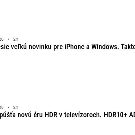
26
•
2m
esie veľkú novinku pre iPhone a Windows. Takt
26
•
2m
úšťa novú éru HDR v televízoroch. HDR10+ 