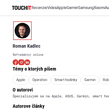
Recenzie
Videá
Apple
Garmin
Samsung
Xiaomi
A
MO
Katalóg zariadení
Všetko
Recenzie
Videá
Tipy, triky, návody
T
Roman Kadlec
Porovnať zariadenia
RÝCHLE ODKAZY
VÝSLEDKY VYHĽ
Šéfredaktor online
Tlačové správy
Recenzie
Predplatné časopisu
Apple
Témy o ktorých píšem
Samsung
iPhone
Apple
Operátori
Smart hodinky
Garmin
Rob
Garmin
O autorovi
Špecializujem sa na Apple, ASUS, Garmin, smart ho
Autorove články