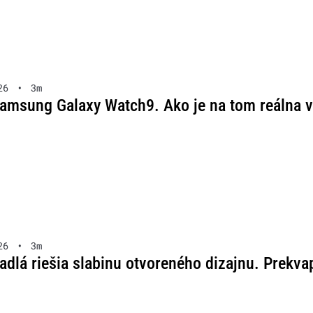
26
•
3m
amsung Galaxy Watch9. Ako je na tom reálna v
26
•
3m
adlá riešia slabinu otvoreného dizajnu. Prekva