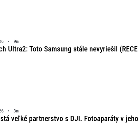
26
•
9m
ch Ultra2: Toto Samsung stále nevyriešil (REC
26
•
3m
stá veľké partnerstvo s DJI. Fotoaparáty v je