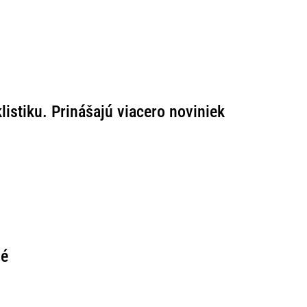
istiku. Prinášajú viacero noviniek
né