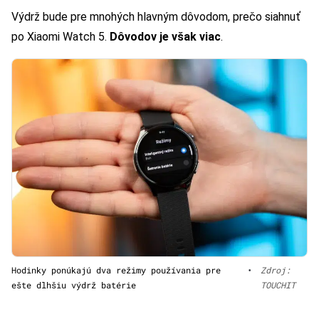
Výdrž bude pre mnohých hlavným dôvodom, prečo siahnuť
po Xiaomi Watch 5.
Dôvodov je však viac
.
Hodinky ponúkajú dva režimy používania pre
•
Zdroj:
ešte dlhšiu výdrž batérie
TOUCHIT