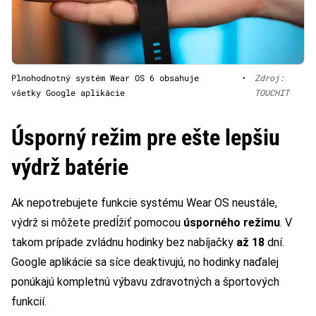
Plnohodnotný systém Wear OS 6 obsahuje
•
Zdroj:
všetky Google aplikácie
TOUCHIT
Úsporný režim pre ešte lepšiu
výdrž batérie
Ak nepotrebujete funkcie systému Wear OS neustále,
výdrž si môžete predĺžiť pomocou
úsporného režimu
. V
takom prípade zvládnu hodinky bez nabíjačky
až 18
dní.
Google aplikácie sa síce deaktivujú, no hodinky naďalej
ponúkajú kompletnú výbavu zdravotných a športových
funkcií.