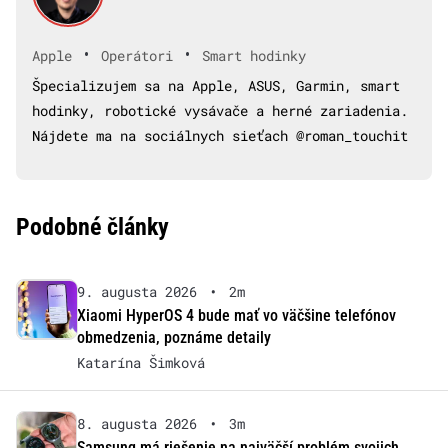
•
•
Apple
Operátori
Smart hodinky
Špecializujem sa na Apple, ASUS, Garmin, smart
hodinky, robotické vysávače a herné zariadenia.
Nájdete ma na sociálnych sieťach @roman_touchit
Podobné články
9. augusta 2026
•
2m
Xiaomi HyperOS 4 bude mať vo väčšine telefónov
obmedzenia, poznáme detaily
Katarína Šimková
8. augusta 2026
•
3m
Samsung má riešenie na najväčší problém svojich