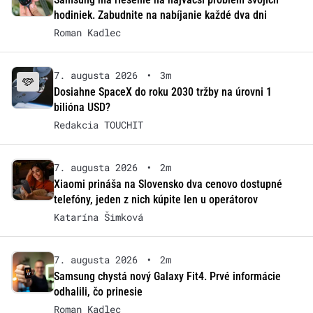
hodiniek. Zabudnite na nabíjanie každé dva dni
Roman Kadlec
7. augusta 2026
•
3m
Dosiahne SpaceX do roku 2030 tržby na úrovni 1
bilióna USD?
Redakcia TOUCHIT
7. augusta 2026
•
2m
Xiaomi prináša na Slovensko dva cenovo dostupné
telefóny, jeden z nich kúpite len u operátorov
Katarína Šimková
7. augusta 2026
•
2m
Samsung chystá nový Galaxy Fit4. Prvé informácie
odhalili, čo prinesie
Roman Kadlec