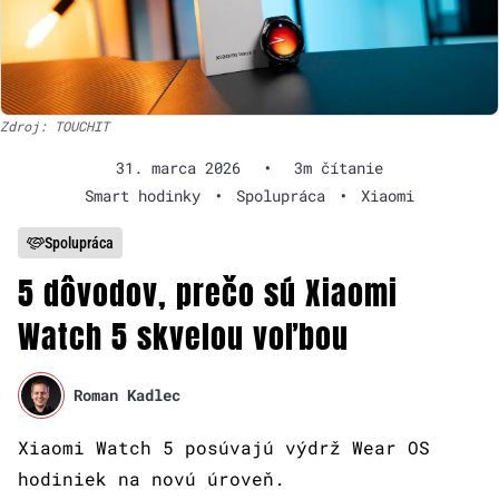
Zdroj: TOUCHIT
31. marca 2026
•
3m čítanie
Smart hodinky
•
Spolupráca
•
Xiaomi
Spolupráca
5 dôvodov, prečo sú Xiaomi
Watch 5 skvelou voľbou
Roman Kadlec
Xiaomi Watch 5 posúvajú výdrž Wear OS
hodiniek na novú úroveň.