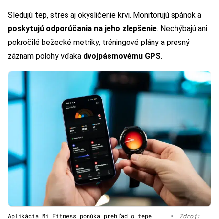
Sledujú tep, stres aj okysličenie krvi. Monitorujú spánok a
poskytujú odporúčania na jeho zlepšenie
. Nechýbajú ani
pokročilé bežecké metriky, tréningové plány a presný
záznam polohy vďaka
dvojpásmovému GPS
.
Aplikácia Mi Fitness ponúka prehľad o tepe,
•
Zdroj: