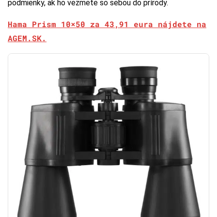
podmienky, ak ho vezmete so sebou do prírody.
Hama Prism 10×50 za 43,91 eura nájdete na
AGEM.SK.