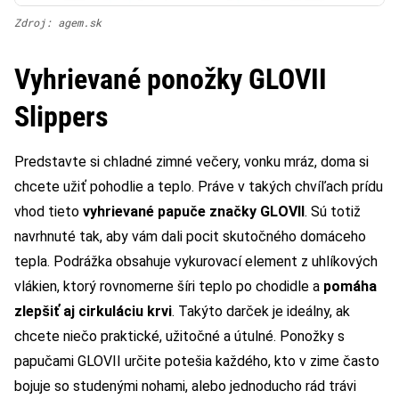
Zdroj: agem.sk
Vyhrievané ponožky GLOVII
Slippers
Predstavte si chladné zimné večery, vonku mráz, doma si
chcete užiť pohodlie a teplo. Práve v takých chvíľach prídu
vhod tieto
vyhrievané papuče značky GLOVII
. Sú totiž
navrhnuté tak, aby vám dali pocit skutočného domáceho
tepla. Podrážka obsahuje vykurovací element z uhlíkových
vlákien, ktorý rovnomerne šíri teplo po chodidle a
pomáha
zlepšiť
aj
cirkuláciu krvi
. Takýto darček je ideálny, ak
chcete niečo praktické, užitočné a útulné. Ponožky s
papučami GLOVII určite potešia každého, kto v zime často
bojuje so studenými nohami, alebo jednoducho rád trávi