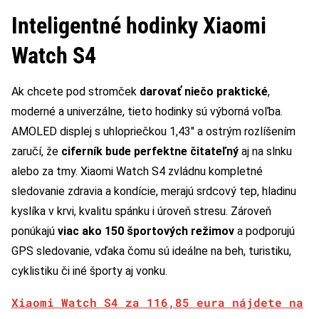
Inteligentné hodinky Xiaomi
Watch S4
Ak chcete pod stromček
darovať niečo praktické
,
moderné a univerzálne, tieto hodinky sú výborná voľba.
AMOLED displej s uhlopriečkou 1,43″ a ostrým rozlíšením
zaručí, že
ciferník bude perfektne čitateľný
aj na slnku
alebo za tmy. Xiaomi Watch S4 zvládnu kompletné
sledovanie zdravia a kondície, merajú srdcový tep, hladinu
kyslíka v krvi, kvalitu spánku i úroveň stresu. Zároveň
ponúkajú
viac ako 150 športových režimov
a podporujú
GPS sledovanie, vďaka čomu sú ideálne na beh, turistiku,
cyklistiku či iné športy aj vonku.
Xiaomi Watch S4 za 116,85 eura nájdete na