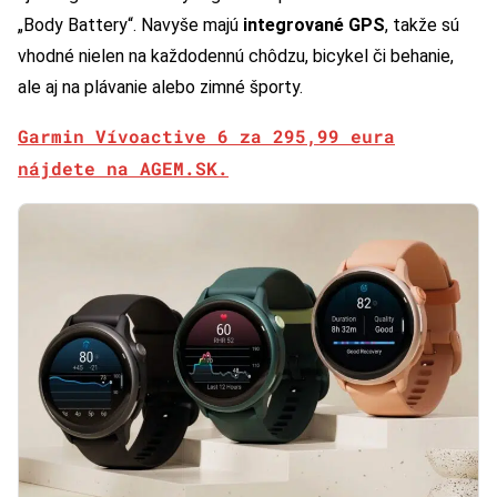
„Body Battery“. Navyše majú
integrované GPS
, takže sú
vhodné nielen na každodennú chôdzu, bicykel či behanie,
ale aj na plávanie alebo zimné športy.
Garmin Vívoactive 6 za 295,99 eura
nájdete na AGEM.SK.