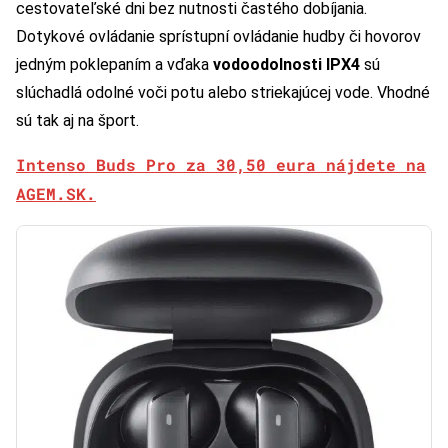
cestovateľské dni bez nutnosti častého dobíjania.
Dotykové ovládanie sprístupní ovládanie hudby či hovorov
jedným poklepaním a vďaka
vodoodolnosti IPX4
sú
slúchadlá odolné voči potu alebo striekajúcej vode. Vhodné
sú tak aj na šport.
Intenso Buds Pro za 30,50 eura nájdete na
AGEM.SK.