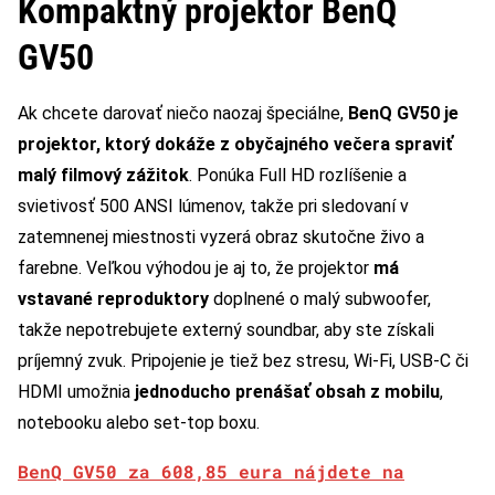
Kompaktný projektor BenQ
GV50
Ak chcete darovať niečo naozaj špeciálne,
BenQ GV50 je
projektor, ktorý dokáže z obyčajného večera spraviť
malý filmový zážitok
. Ponúka Full HD rozlíšenie a
svietivosť 500 ANSI lúmenov, takže pri sledovaní v
zatemnenej miestnosti vyzerá obraz skutočne živo a
farebne. Veľkou výhodou je aj to, že projektor
má
vstavané reproduktory
doplnené o malý subwoofer,
takže nepotrebujete externý soundbar, aby ste získali
príjemný zvuk. Pripojenie je tiež bez stresu, Wi-Fi, USB-C či
HDMI umožnia
jednoducho prenášať obsah z mobilu
,
notebooku alebo set-top boxu.
BenQ GV50 za 608,85 eura nájdete na