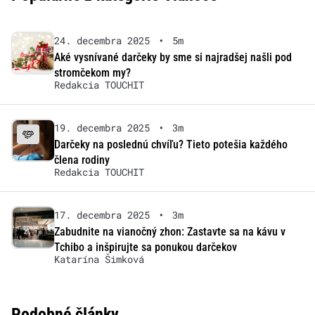
24. decembra 2025
•
5m
Aké vysnívané darčeky by sme si najradšej našli pod
stromčekom my?
Redakcia TOUCHIT
19. decembra 2025
•
3m
Darčeky na poslednú chvíľu? Tieto potešia každého
člena rodiny
Redakcia TOUCHIT
17. decembra 2025
•
3m
Zabudnite na vianočný zhon: Zastavte sa na kávu v
Tchibo a inšpirujte sa ponukou darčekov
Katarína Šimková
Podobné články