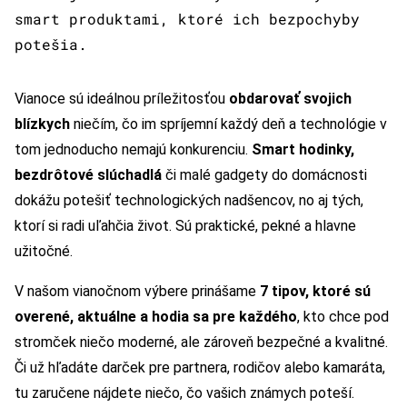
smart produktami, ktoré ich bezpochyby
potešia.
Vianoce sú ideálnou príležitosťou
obdarovať svojich
blízkych
niečím, čo im spríjemní každý deň a technológie v
tom jednoducho nemajú konkurenciu.
Smart hodinky,
bezdrôtové slúchadlá
či malé gadgety do domácnosti
dokážu potešiť technologických nadšencov, no aj tých,
ktorí si radi uľahčia život. Sú praktické, pekné a hlavne
užitočné.
V našom vianočnom výbere prinášame
7 tipov, ktoré sú
overené, aktuálne a hodia sa pre každého
, kto chce pod
stromček niečo moderné, ale zároveň bezpečné a kvalitné.
Či už hľadáte darček pre partnera, rodičov alebo kamaráta,
tu zaručene nájdete niečo, čo vašich známych poteší.