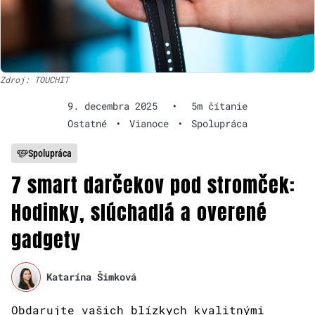
Zdroj: TOUCHIT
9. decembra 2025
•
5m čítanie
Ostatné
•
Vianoce
•
Spolupráca
Spolupráca
7 smart darčekov pod stromček:
Hodinky, slúchadlá a overené
gadgety
Katarína Šimková
Obdarujte vašich blízkych kvalitnými