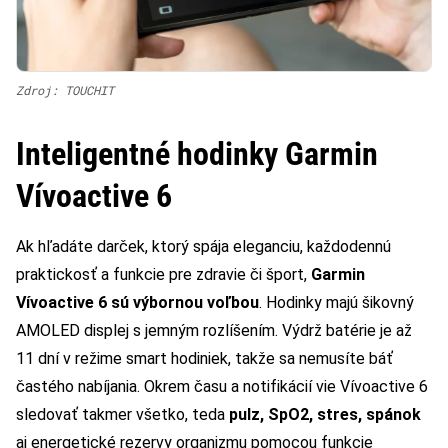
Zdroj: TOUCHIT
Inteligentné hodinky Garmin
Vívoactive 6
Ak hľadáte darček, ktorý spája eleganciu, každodennú
praktickosť a funkcie pre zdravie či šport,
Garmin
Vívoactive 6 sú výbornou voľbou
. Hodinky majú šikovný
AMOLED displej s jemným rozlíšením. Výdrž batérie je až
11 dní v režime smart hodiniek, takže sa nemusíte báť
častého nabíjania. Okrem času a notifikácií vie Vívoactive 6
sledovať takmer všetko, teda
pulz, SpO2, stres, spánok
aj energetické rezervy organizmu pomocou funkcie