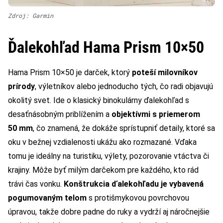
Zdroj: Garmin
Ďalekohľad Hama Prism 10×50
Hama Prism 10×50 je darček, ktorý
poteší milovníkov
prírody
, výletníkov alebo jednoducho tých, čo radi objavujú
okolitý svet. Ide o klasický binokulárny ďalekohľad s
desaťnásobným priblížením a
objektívmi s priemerom
50 mm
, čo znamená, že dokáže sprístupniť detaily, ktoré sa
oku v bežnej vzdialenosti ukážu ako rozmazané. Vďaka
tomu je ideálny na turistiku, výlety, pozorovanie vtáctva či
krajiny. Môže byť milým darčekom pre každého, kto rád
trávi čas vonku.
Konštrukcia ďalekohľadu je vybavená
pogumovaným telom
s protišmykovou povrchovou
úpravou, takže dobre padne do ruky a vydrží aj náročnejšie