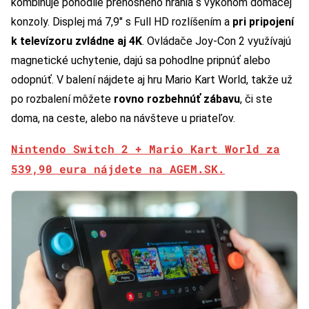
kombinuje pohodlie prenosného hrania s výkonom domácej
konzoly. Displej má 7,9″ s Full HD rozlíšením a
pri pripojení
k televízoru zvládne aj 4K
. Ovládače Joy-Con 2 využívajú
magnetické uchytenie, dajú sa pohodlne pripnúť alebo
odopnúť. V balení nájdete aj hru Mario Kart World, takže už
po rozbalení môžete
rovno rozbehnúť zábavu
, či ste
doma, na ceste, alebo na návšteve u priateľov.
Nintendo Switch 2 + Mario Kart World za
539,90 eura nájdete na AGEM.SK.