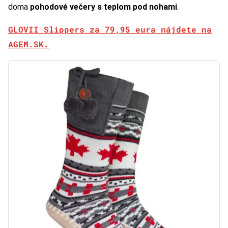
doma
pohodové večery s teplom pod nohami
.
GLOVII Slippers za 79,95 eura nájdete na
AGEM.SK.