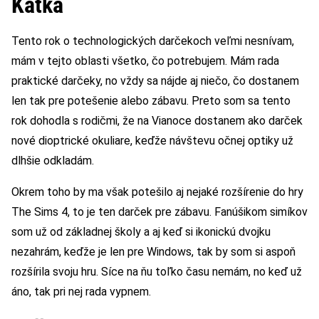
Katka
Tento rok o technologických darčekoch veľmi nesnívam,
mám v tejto oblasti všetko, čo potrebujem. Mám rada
praktické darčeky, no vždy sa nájde aj niečo, čo dostanem
len tak pre potešenie alebo zábavu. Preto som sa tento
rok dohodla s rodičmi, že na Vianoce dostanem ako darček
nové dioptrické okuliare, keďže návštevu očnej optiky už
dlhšie odkladám.
Okrem toho by ma však potešilo aj nejaké rozšírenie do hry
The Sims 4, to je ten darček pre zábavu. Fanúšikom simíkov
som už od základnej školy a aj keď si ikonickú dvojku
nezahrám, keďže je len pre Windows, tak by som si aspoň
rozšírila svoju hru. Síce na ňu toľko času nemám, no keď už
áno, tak pri nej rada vypnem.