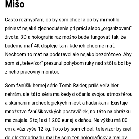
Mišo
Často rozmýšľam, čo by som chcel a čo by mi mohlo
priniesť nejaké zjednodušenie pri práci alebo „organizovaní“
života. 3D a holografia raz možno bude fungovať tak, že
budeme mať 4K displeje tam, kde ich chceme mať.
Nechcem to mať na podstavci ale nejako bezdrôtovo. Aby
som si „televízor“ presunul pohybom ruky nad stôl a bol by
z neho pracovný monitor.
Som fanúšik hernej série Tomb Raider, príliš veľa hier
nehrám, ale táto séria ma kedysi očarila svojou atmosférou
a skúmaním archeologických miest a hádankami. Existuje
množstvo fanúšikovských postavičiek, no táto na obrázku
ma zaujala. Stojí asi 1 200 eur aj s daňou. Na výšku má 80
cm a váži vyše 12 kg. Toto by som chcel, televízor by išiel
do elektroodpadu, mal by som ten holografický a mal by