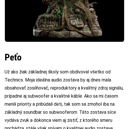
Peťo
Už ako žiak základnej školy som obdivoval všetko od
Technics. Moja ideálna audio zostava by aj dnes mala
obsahovať zosilňovač, reproduktory a kvalitný zdroj signálu,
prípadne aj subwoofer a kvalitné káble. Ako sa mi časom
menili priority a pribúdali deti, tak som sa zmohol iba na
základný soundbar so subwooferom. Táto zostava síce
vydáva zvuk a dokonca viem aj zistiť, z ktorého smeru
prichádza, stále však snívam o kvalitnej audio zostave.