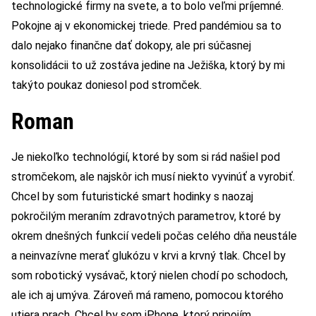
technologické firmy na svete, a to bolo veľmi príjemné.
Pokojne aj v ekonomickej triede. Pred pandémiou sa to
dalo nejako finančne dať dokopy, ale pri súčasnej
konsolidácii to už zostáva jedine na Ježiška, ktorý by mi
takýto poukaz doniesol pod stromček.
Roman
Je niekoľko technológií, ktoré by som si rád našiel pod
stromčekom, ale najskôr ich musí niekto vyvinúť a vyrobiť.
Chcel by som futuristické smart hodinky s naozaj
pokročilým meraním zdravotných parametrov, ktoré by
okrem dnešných funkcií vedeli počas celého dňa neustále
a neinvazívne merať glukózu v krvi a krvný tlak. Chcel by
som robotický vysávač, ktorý nielen chodí po schodoch,
ale ich aj umýva. Zároveň má rameno, pomocou ktorého
utiera prach. Chcel by som iPhone, ktorý pripojím