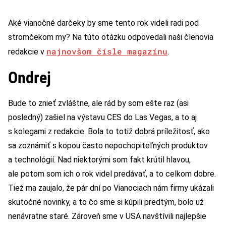
Aké vianočné darčeky by sme tento rok videli radi pod
stromčekom my? Na túto otázku odpovedali naši členovia
najnovšom čísle magazínu
redakcie v
.
Ondrej
Bude to znieť zvláštne, ale rád by som ešte raz (asi
posledný) zašiel na výstavu CES do Las Vegas, a to aj
s kolegami z redakcie. Bola to totiž dobrá príležitosť, ako
sa zoznámiť s kopou často nepochopiteľných produktov
a technológií. Nad niektorými som fakt krútil hlavou,
ale potom som ich o rok videl predávať, a to celkom dobre.
Tiež ma zaujalo, že pár dní po Vianociach nám firmy ukázali
skutočné novinky, a to čo sme si kúpili predtým, bolo už
nenávratne staré. Zároveň sme v USA navštívili najlepšie