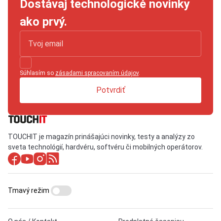
Dostávaj technologické novinky
ako prvý.
Súhlasím so
zásadami spracovaním údajov
.
Potvrdiť
TOUCHIT je magazín prinášajúci novinky, testy a analýzy zo
sveta technológií, hardvéru, softvéru či mobilných operátorov.
Tmavý režim