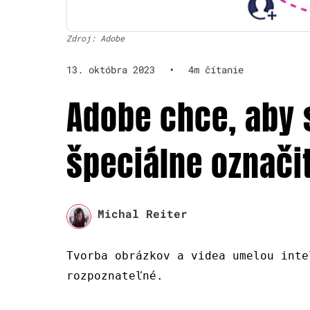
Zdroj: Adobe
13. októbra 2023
•
4m čítanie
Adobe chce, aby s
špeciálne označi
Michal Reiter
Tvorba obrázkov a videa umelou inte
rozpoznateľné.