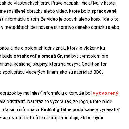
ah do vlastníckych práv. Práve naopak. Iniciatíva, v ktorej
asne rozlíšené obrázky alebo video, ktoré bolo
spracované
ť informáciu o tom, že video je podvrh alebo hoax. Ide o to,
ie v metadátach definované autorstvo daného obrázku alebo
nou a ide o polopriehľadný znak, ktorý je vložený ku
rá bude
obsahovať písmená Cr
, má byť symbolom pre
nanej koaličnej skupiny, ktorá sa nazýva Coalition for
spoluprácu viacerých firiem, ako sú napríklad BBC,
vytvorený
 obrázok by mal niesť informáciu o tom, že bol
ala odstrániť. Nateraz to vyzerá tak, že logo, ktoré bude
 ďalších informácií.
Budú digitálne podpísané
a vydavateľ
áciou, ktoré tieto funkcie implementujú, alebo inými