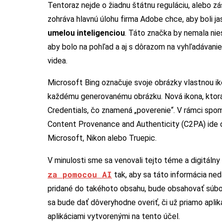
Tentoraz nejde o žiadnu štátnu reguláciu, alebo zás
zohráva hlavnú úlohu firma Adobe chce, aby boli j
umelou inteligenciou
. Táto značka by nemala nies
aby bolo na pohľad a aj s dôrazom na vyhľadávan
videa.
Microsoft Bing označuje svoje obrázky vlastnou iko
každému generovanému obrázku. Nová ikona, kto
Credentials, čo znamená „poverenie“. V rámci spomí
Content Provenance and Authenticity (C2PA) ide o 
Microsoft, Nikon alebo Truepic.
V minulosti sme sa venovali tejto téme a digitálny
za pomocou AI
tak, aby sa táto informácia ned
pridané do takéhoto obsahu, bude obsahovať súbor
sa bude dať dôveryhodne overiť, či už priamo aplik
aplikáciami vytvorenými na tento účel.