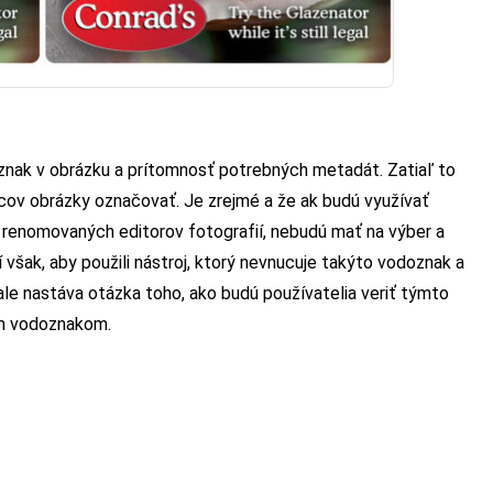
znak v obrázku a prítomnosť potrebných metadát. Zatiaľ to
rcov obrázky označovať. Je zrejmé a že ak budú využívať
a renomovaných editorov fotografií, nebudú mať na výber a
však, aby použili nástroj, ktorý nevnucuje takýto vodoznak a
ž ale nastáva otázka toho, ako budú používatelia veriť týmto
ým vodoznakom.