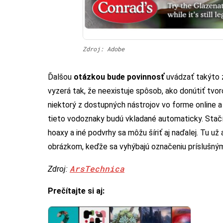
Zdroj: Adobe
Ďalšou
otázkou bude povinnosť
uvádzať takýto 
vyzerá tak, že neexistuje spôsob, ako donútiť tvo
niektorý z dostupných nástrojov vo forme online 
tieto vodoznaky budú vkladané automaticky. Stačí 
hoaxy a iné podvrhy sa môžu šíriť aj naďalej. Tu u
obrázkom, keďže sa vyhýbajú označeniu príslušn
ArsTechnica
Zdroj:
Prečítajte si aj: