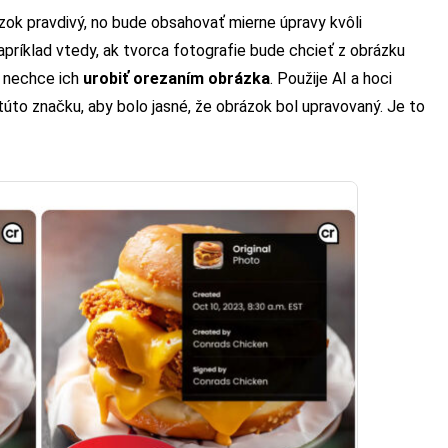
ok pravdivý, no bude obsahovať mierne úpravy kvôli
príklad vtedy, ak tvorca fotografie bude chcieť z obrázku
a nechce ich
urobiť orezaním obrázka
. Použije AI a hoci
úto značku, aby bolo jasné, že obrázok bol upravovaný. Je to