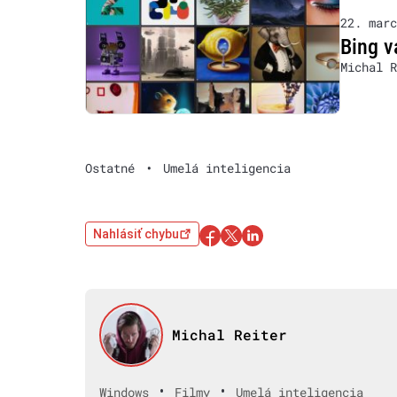
22. marc
Bing v
Michal R
Ostatné
•
Umelá inteligencia
Nahlásiť chybu
Michal Reiter
•
•
Windows
Filmy
Umelá inteligencia