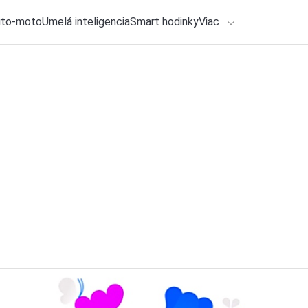
uto-moto
Umelá inteligencia
Smart hodinky
Viac
HLO BY VÁS ZAUJÍMAŤ
lačové správy
28. júla 2026
•
2m
HONOR 600 Smart 5
ADÁVANIA
batérie a odolnosť
Zadajte frázu pre vyhľadanie
Ondrej Macko