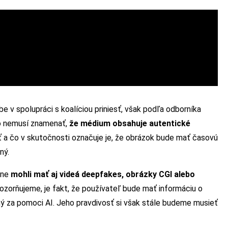
be v spolupráci s koalíciou priniesť, však podľa odborníka
go nemusí znamenať,
že médium obsahuje autentické
ť a čo v skutočnosti označuje je, že obrázok bude mať časovú
ný.
jne
mohli mať aj videá deepfakes, obrázky CGI alebo
ozorňujeme, je fakt, že používateľ bude mať informáciu o
 za pomoci AI. Jeho pravdivosť si však stále budeme musieť