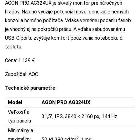
AGON PRO AG324UX je skvelý monitor pre náročných
hráčov. Naplno využije potenciál novej generácie herných
konzol a herného počítača. Vďaka vernému podaniu farieb
je vhodný aj na pokročilú prácu. A vďaka zabudovanému
USB-C portu zvyšuje komfort používania notebooku či
tabletu.
Cena: 1 139 €
Zapožičal: AOC
Technické parametre:
Model
AGON PRO AG324UX
Veľkosť a
31,5″, IPS, 3840 × 2160 px, 144 Hz
typ panela
Minimálny a
2
maximálny
50 až 380 cd/m
, 1 ms