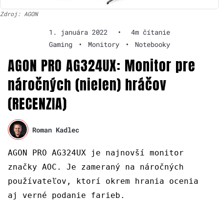
Zdroj: AGON
1. januára 2022
•
4m čítanie
Gaming
•
Monitory
•
Notebooky
AGON PRO AG324UX: Monitor pre
náročných (nielen) hráčov
(RECENZIA)
Roman Kadlec
AGON PRO AG324UX je najnovší monitor
značky AOC. Je zameraný na náročných
používateľov, ktorí okrem hrania ocenia
aj verné podanie farieb.