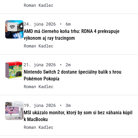
Roman Kadlec
24. júna 2026
•
6m
AMD má čierneho koňa trhu: RDNA 4 prekvapuje
výkonom aj ray tracingom
Roman Kadlec
21. júna 2026
•
2m
Nintendo Switch 2 dostane špeciálny balík s hrou
Pokémon Pokopia
Roman Kadlec
19. júna 2026
•
3m
MSI ukázalo monitor, ktorý by som si bez váhania kúpil
k MacBooku
Roman Kadlec