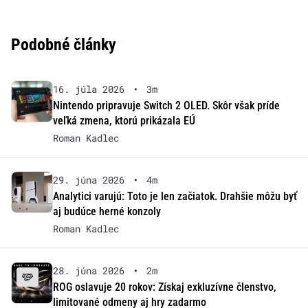
Podobné články
16. júla 2026
•
3m
Nintendo pripravuje Switch 2 OLED. Skôr však príde
veľká zmena, ktorú prikázala EÚ
Roman Kadlec
29. júna 2026
•
4m
Analytici varujú: Toto je len začiatok. Drahšie môžu byť
aj budúce herné konzoly
Roman Kadlec
28. júna 2026
•
2m
ROG oslavuje 20 rokov: Získaj exkluzívne členstvo,
limitované odmeny aj hry zadarmo