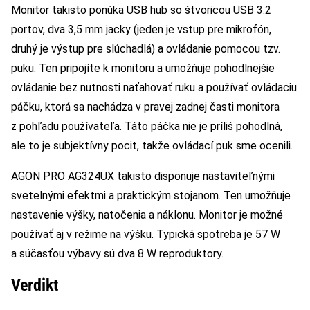
Monitor takisto ponúka USB hub so štvoricou USB 3.2
portov, dva 3,5 mm jacky (jeden je vstup pre mikrofón,
druhý je výstup pre slúchadlá) a ovládanie pomocou tzv.
puku. Ten pripojíte k monitoru a umožňuje pohodlnejšie
ovládanie bez nutnosti naťahovať ruku a používať ovládaciu
páčku, ktorá sa nachádza v pravej zadnej časti monitora
z pohľadu používateľa. Táto páčka nie je príliš pohodlná,
ale to je subjektívny pocit, takže ovládací puk sme ocenili.
AGON PRO AG324UX takisto disponuje nastaviteľnými
svetelnými efektmi a praktickým stojanom. Ten umožňuje
nastavenie výšky, natočenia a náklonu. Monitor je možné
používať aj v režime na výšku. Typická spotreba je 57 W
a súčasťou výbavy sú dva 8 W reproduktory.
Verdikt