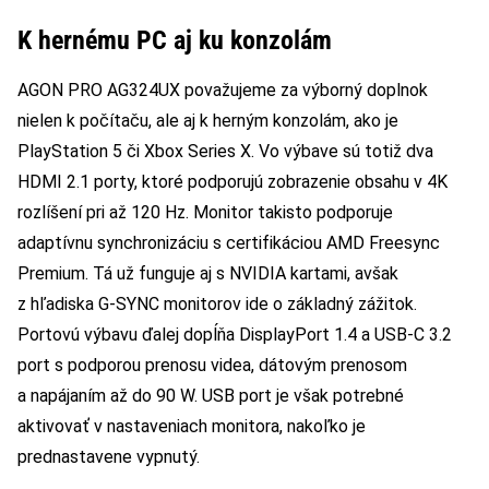
K hernému PC aj ku konzolám
AGON PRO AG324UX považujeme za výborný doplnok
nielen k počítaču, ale aj k herným konzolám, ako je
PlayStation 5 či Xbox Series X. Vo výbave sú totiž dva
HDMI 2.1 porty, ktoré podporujú zobrazenie obsahu v 4K
rozlíšení pri až 120 Hz. Monitor takisto podporuje
adaptívnu synchronizáciu s certifikáciou AMD Freesync
Premium. Tá už funguje aj s NVIDIA kartami, avšak
z hľadiska G-SYNC monitorov ide o základný zážitok.
Portovú výbavu ďalej dopĺňa DisplayPort 1.4 a USB-C 3.2
port s podporou prenosu videa, dátovým prenosom
a napájaním až do 90 W. USB port je však potrebné
aktivovať v nastaveniach monitora, nakoľko je
prednastavene vypnutý.