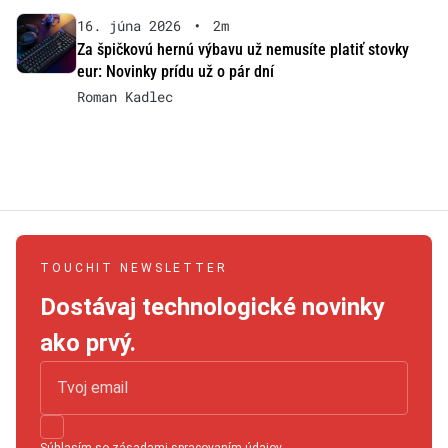
16. júna 2026
•
2m
Za špičkovú hernú výbavu už nemusíte platiť stovky
eur: Novinky prídu už o pár dní
Roman Kadlec
TOUCHIT NEWSLETTER
Dostávaj technologické novinky
ako prvý.
Súhlasím so
zásadami spracovaním údajov
.