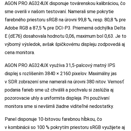
AGON PRO AG324UX disponuje továrenskou kalibráciou, čo
sme overili v našom testovaní. Namerali sme pokrytie
farebného priestoru sRGB na úrovni 99,8 %, resp. 80,8 % pre
Adobe RGB a 87,5 % pre DCI-P3. Priemerná odchýlka Delta
E (dE76) dosahovala hodnotu 0,06, maximum bol 0,63. Je to
výborný výsledok, avšak špičkovému displeju zodpovedá aj
cena monitora.
AGON PRO AG324UX využíva 31,5-palcový matný IPS
displej s rozlíšením 3840 × 2160 pixelov. Maximálny jas
v SDR zobrazení sme namerali na úrovni 380 nitov. Vernosť
podania farieb sme už chválili a pochvalu si zaslúžia aj
pozorovacie uhly a uniformita displeja. Pri používaní
monitora sme si nevšimli žiadne viditeľné nedostatky.
Panel disponuje 10-bitovou farebnou hĺbkou, čo
v kombinácii so 100 % pokrytím priestoru sRGB využijete aj