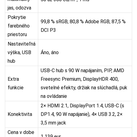
jas, odozva
Pokrytie
99,8 % sRGB, 80,8 % Adobe RGB, 87,5 %
farebného
DCI P3
priestoru
Nastaviteľná
výška, USB
Áno, áno
hub
USB-C hub s 90 W napájaním, PIP, AMD
Extra
Freesync Premium, DisplayHDR 400,
funkcie
svetelné efekty, držiak na slúchadlá, puk
na ovládanie
2× HDMI 2.1, DisplayPort 1.4, USB-C (s
Konektivita
DP1.4, 90 W napájanie), 4× USB 3.2, 2×
3,5 mm jack
Cena v dobe
1 139 eur