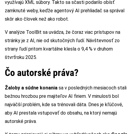
využívajú XML súbory. Takto sa sčasti podarilo obísť
zamknuté weby, keďže agentový AI prehliadač sa správal
skôr ako človek než ako robot.
V analýze ToolBit sa uvádza, že čoraz viac prístupov na
stránky je z AI, nie od skutočných ľudí. Návštevnosť zo
strany ľudí pritom kvartálne klesla o 9,4 % v druhom
štvrťroku 2025.
Čo autorské práva?
Žaloby a súdne konania
sa v posledných mesiacoch stali
bežnou hrozbou pre majiteľov AI firiem. V minulosti bol
najväčší problém, kde sa trénovali dáta. Dnes je kľúčové,
aby AI prestala vstupovať do obsahu, na ktorý nemajú
autorské práva.