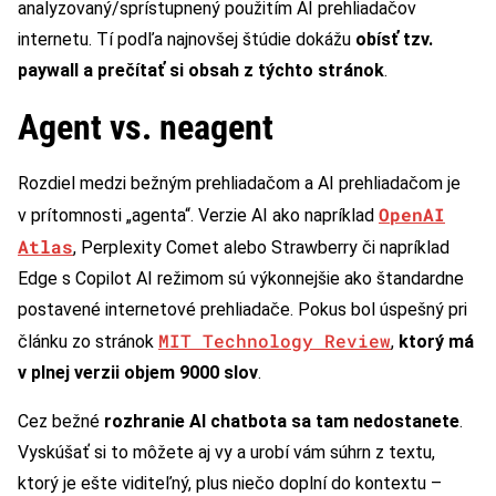
analyzovaný/sprístupnený použitím AI prehliadačov
internetu. Tí podľa najnovšej štúdie dokážu
obísť tzv.
paywall a prečítať si obsah z týchto stránok
.
Agent vs. neagent
Rozdiel medzi bežným prehliadačom a AI prehliadačom je
OpenAI
v prítomnosti „agenta“. Verzie AI ako napríklad
Atlas
, Perplexity Comet alebo Strawberry či napríklad
Edge s Copilot AI režimom sú výkonnejšie ako štandardne
postavené internetové prehliadače. Pokus bol úspešný pri
MIT Technology Review
článku zo stránok
,
ktorý má
v plnej verzii objem 9000 slov
.
Cez bežné
rozhranie AI chatbota sa tam nedostanete
.
Vyskúšať si to môžete aj vy a urobí vám súhrn z textu,
ktorý je ešte viditeľný, plus niečo doplní do kontextu –