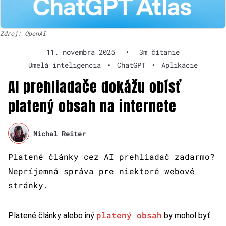
Zdroj: OpenAI
11. novembra 2025
•
3m čítanie
Umelá inteligencia
•
ChatGPT
•
Aplikácie
AI prehliadače dokážu obísť
platený obsah na internete
Michal Reiter
Platené články cez AI prehliadač zadarmo?
Nepríjemná správa pre niektoré webové
stránky.
platený obsah
Platené články alebo iný
by mohol byť