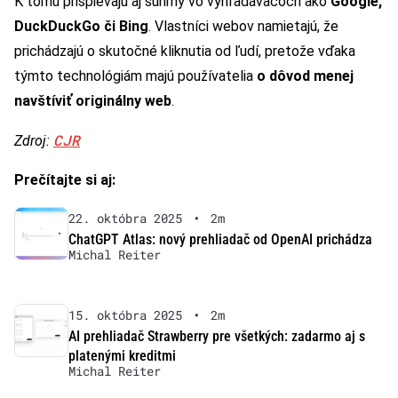
K tomu prispievajú aj súhrny vo vyhľadávačoch ako
Google,
DuckDuckGo či Bing
. Vlastníci webov namietajú, že
prichádzajú o skutočné kliknutia od ľudí, pretože vďaka
týmto technológiám majú používatelia
o dôvod menej
navštíviť originálny web
.
CJR
Zdroj:
Prečítajte si aj:
22. októbra 2025
•
2m
ChatGPT Atlas: nový prehliadač od OpenAI prichádza
Michal Reiter
15. októbra 2025
•
2m
AI prehliadač Strawberry pre všetkých: zadarmo aj s
platenými kreditmi
Michal Reiter