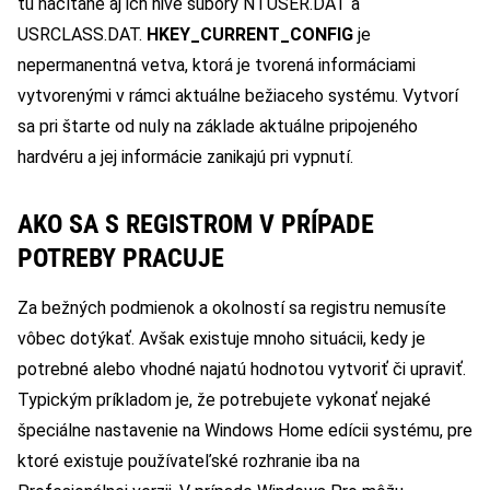
tu načítané aj ich hive súbory NTUSER.DAT a
USRCLASS.DAT.
HKEY_CURRENT_CONFIG
je
nepermanentná vetva, ktorá je tvorená informáciami
vytvorenými v rámci aktuálne bežiaceho systému. Vytvorí
sa pri štarte od nuly na základe aktuálne pripojeného
hardvéru a jej informácie zanikajú pri vypnutí.
AKO SA S REGISTROM V PRÍPADE
POTREBY PRACUJE
Za bežných podmienok a okolností sa registru nemusíte
vôbec dotýkať. Avšak existuje mnoho situácii, kedy je
potrebné alebo vhodné najatú hodnotou vytvoriť či upraviť.
Typickým príkladom je, že potrebujete vykonať nejaké
špeciálne nastavenie na Windows Home edícii systému, pre
ktoré existuje používateľské rozhranie iba na