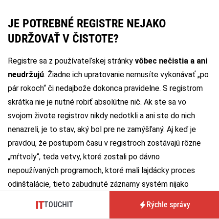
JE POTREBNÉ REGISTRE NEJAKO
UDRŽOVAŤ V ČISTOTE?
Registre sa z používateľskej stránky
vôbec nečistia a ani
neudržujú
. Žiadne ich upratovanie nemusíte vykonávať „po
pár rokoch“ či nedajbože dokonca pravidelne. S registrom
skrátka nie je nutné robiť absolútne nič. Ak ste sa vo
svojom živote registrov nikdy nedotkli a ani ste do nich
nenazreli, je to stav, aký bol pre ne zamýšľaný. Aj keď je
pravdou, že postupom času v registroch zostávajú rôzne
„mŕtvoly“, teda vetvy, ktoré zostali po dávno
nepoužívaných programoch, ktoré mali lajdácky proces
odinštalácie, tieto zabudnuté záznamy systém nijako
nespomaľujú. Po čistom nainštalovaní systému majú
TOUCHIT
Rýchle správy
záznamy v registri zhruba 1,7 milióna riadkov a to, že sa po