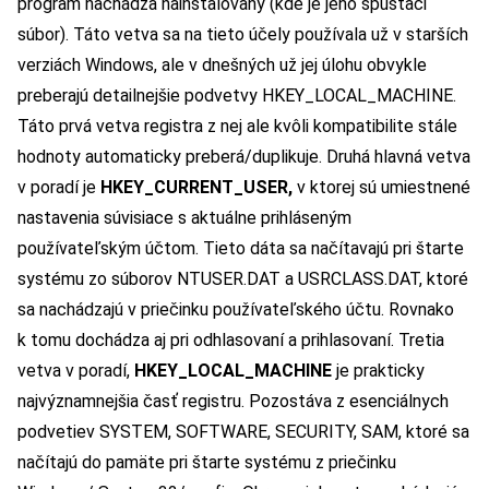
program nachádza nainštalovaný (kde je jeho spúšťači
súbor). Táto vetva sa na tieto účely používala už v starších
verziách Windows, ale v dnešných už jej úlohu obvykle
preberajú detailnejšie podvetvy HKEY_LOCAL_MACHINE.
Táto prvá vetva registra z nej ale kvôli kompatibilite stále
hodnoty automaticky preberá/duplikuje. Druhá hlavná vetva
v poradí je
HKEY_CURRENT_USER,
v ktorej sú umiestnené
nastavenia súvisiace s aktuálne prihláseným
používateľským účtom. Tieto dáta sa načítavajú pri štarte
systému zo súborov NTUSER.DAT a USRCLASS.DAT, ktoré
sa nachádzajú v priečinku používateľského účtu. Rovnako
k tomu dochádza aj pri odhlasovaní a prihlasovaní. Tretia
vetva v poradí,
HKEY_LOCAL_MACHINE
je prakticky
najvýznamnejšia časť registru. Pozostáva z esenciálnych
podvetiev SYSTEM, SOFTWARE, SECURITY, SAM, ktoré sa
načítajú do pamäte pri štarte systému z priečinku