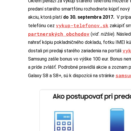
Okrem peňazí za výkup starého telefónu môžete te
predaní starého smartfónu rozhodnete kúpiť nový
akciu, ktorá platí
do 30. septembra 2017.
V prípa
vykup-telefonov.sk
telefónu cez
zakúpiť s
partnerských obchodov
(
viď. nižšie
). Násle
nahrať kópiu pokladničného dokladu, fotku IMEI kú
vy
dostali pri predaji starého zariadenia na portáli
Samsung zašle bonus vo výške 100 eur. Bonus nemá
a príde zvlášť. Podrobné pravidlá akcie a zoznam 
samsu
Galaxy S8 a S8+, sú k dispozícii na stránke