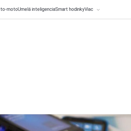
uto-moto
Umelá inteligencia
Smart hodinky
Viac
HLO BY VÁS ZAUJÍMAŤ
lačové správy
29. júla 2026
•
2m
ADÁVANIA
Vedeli ste, že každ
Michal Reiter
Zadajte frázu pre vyhľadanie