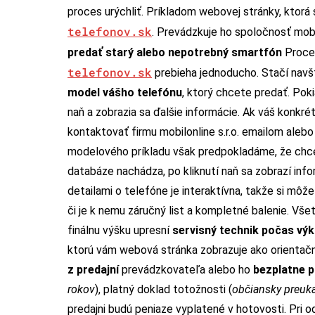
proces urýchliť. Príkladom webovej stránky, ktorá 
telefonov.sk
. Prevádzkuje ho spoločnosť mobil
predať starý alebo nepotrebný smartfón
Proces
telefonov.sk
prebieha jednoducho. Stačí navš
model vášho telefónu
, ktorý chcete predať. Pok
naň a zobrazia sa ďalšie informácie. Ak váš konk
kontaktovať firmu mobilonline s.r.o. emailom alebo
modelového príkladu však predpokladáme, že chcet
databáze nachádza, po kliknutí naň sa zobrazí in
detailami o telefóne je interaktívna, takže si môže
či je k nemu záručný list a kompletné balenie. Vše
finálnu výšku upresní
servisný technik počas vý
ktorú vám webová stránka zobrazuje ako orientač
z predajní
prevádzkovateľa alebo ho
bezplatne p
rokov
), platný doklad totožnosti (
občiansky preuk
predajni budú peniaze vyplatené v hotovosti. Pri 