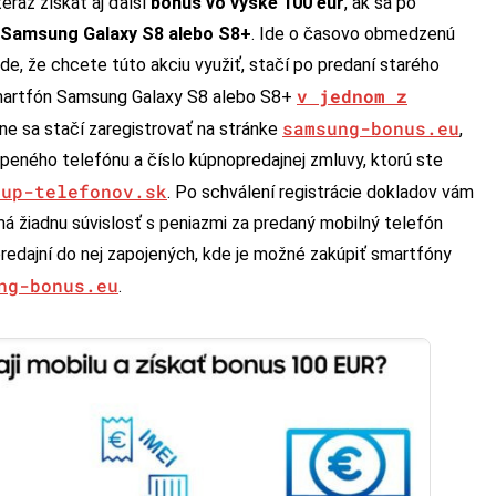
raz získať aj ďalší
bonus vo výške 100 eur
, ak sa po
Samsung Galaxy S8 alebo S8+
. Ide o časovo obmedzenú
de, že chcete túto akciu využiť, stačí po predaní starého
v jednom z
martfón Samsung Galaxy S8 alebo S8+
samsung-bonus.eu
dne sa stačí zaregistrovať na stránke
,
peného telefónu a číslo kúpnopredajnej zmluvy, ktorú ste
kup-telefonov.sk
. Po schválení registrácie dokladov vám
 žiadnu súvislosť s peniazmi za predaný mobilný telefón
predajní do nej zapojených, kde je možné zakúpiť smartfóny
ng-bonus.eu
.