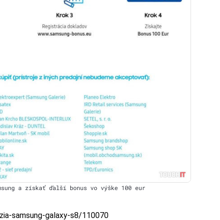
msung a získať ďalší bonus vo výške 100 eur
enzia-samsung-galaxy-s8/110070