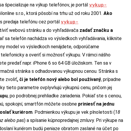
vykup-
sa špecializuje na výkup telefónov, je portál
online s.r.o., ktorá pôsobí na trhu už od roku 2001.
Ako
vykup-
 predaja telefónu cez portál
tíviť webovú stránku a do vyhľadávača
zadať značku a
iaľ sa telefón nachádza vo výsledkoch vyhľadávania, kliknite
rétny model vo výsledkoch nenájdete, odporúčame
 telefonicky a overiť si možnosť výkupu. V rámci nášho
e predať napr. iPhone 6 so 64 GB úložiskom. Ten sa v
formačná stránka s odhadovanou výkupnou cenou. Stránka s
te zvoliť
, či je telefón nový alebo bol používaný
, prípadne
tky tieto parametre ovplyvňujú výkupnú cenu, pričom jej
kupu
, po podrobnej prehliadke zariadenia. Pokiaľ ste s cenou,
nú, spokojní, smartfón môžete osobne
priniesť na jednu
oslať kuriérom
. Podmienkou výkupu je vek plnoletosti (
18
az alebo pas
) a spísanie kúpnopredajnej zmluvy. Pri výkupe na
odoslaní kuriérom budú peniaze obratom zaslané na účet po