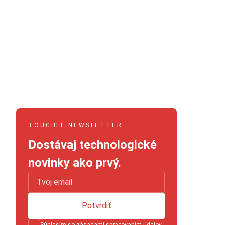
TOUCHIT NEWSLETTER
Dostávaj technologické
novinky ako prvý.
Potvrdiť
Súhlasím so
zásadami spracovaním údajov
.