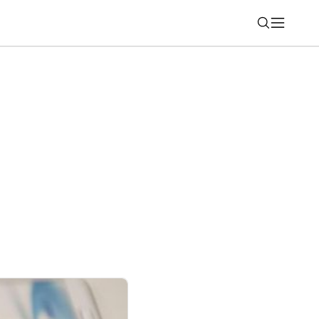
Nájsť
ý počítač s Windows sa dá identifikovať?