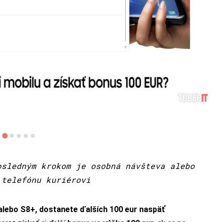
osledným krokom je osobná návšteva alebo
 telefónu kuriérovi
 alebo S8+, dostanete ďalších 100 eur naspäť