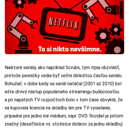
Niektoré seriály, ako napríklad Scrubs, tým trpia obzvlášť,
pretože pesničky vedia byť veľmi dôležitou časťou seriálu.
Bohužiaľ, v dobe kedy sa seriál natáčal (2001 až 2010) bol
ešte drvivý nástup populárneho streamingu budúcnosťou
a pri napätých TV rozpočtoch bolo v tom čase obvyklé, že
sa kupovala licencia na skladby len pre TV vysielanie,
prípadne pre jedno iné médium, napr. DVD. Rozdiel je pritom
značný (desaťtisíce vs. stotisíce dolárov za jednu skladbu)