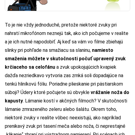
To je nie vždy jednoduché, pretože niektoré zvuky pri
nahratí mikrofónom neznejú tak, ako ich počujeme v realite
a je ich nutné napodobiť. Aj keď sa vám vo filme zbiehajú
slinky pri pohľade na smažiacu sa slaninu,
namiesto
smaženia môžete v skutočnosti počuť upravený zvuk
krčiaceho sa celofánu
a zvuk upokojujúcich kvapiek
dažďa nezriedkavo vytvoria zas zrnká soli dopadajúce na
tenkú hliníkovú fóliu. Poriadne plieskanie pri pästiarskom
súboji? Údery ktoré počujete sú obvykle
vrážanie noža do
kapusty
. Lámanie kostí v akčných filmoch? V skutočnosti
lámanie zmrazeného zeleru alebo šalátu. Okrem toho,
niektoré zvuky v realite vôbec neexistujú, ako napríklad
prenikavý zvuk pri tasení meča alebo noža, či neprestajné
„klikanie“ zbraní pri výstražnom namierení. Pri scénach ich