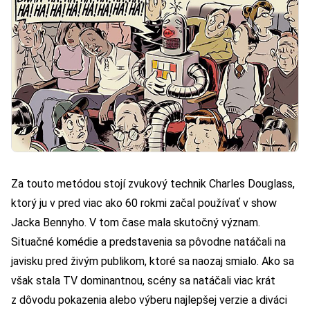
Za touto metódou stojí zvukový technik Charles Douglass,
ktorý ju v pred viac ako 60 rokmi začal používať v show
Jacka Bennyho. V tom čase mala skutočný význam.
Situačné komédie a predstavenia sa pôvodne natáčali na
javisku pred živým publikom, ktoré sa naozaj smialo. Ako sa
však stala TV dominantnou, scény sa natáčali viac krát
z dôvodu pokazenia alebo výberu najlepšej verzie a diváci