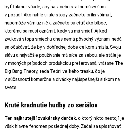
byť takmer všade, aby sa z neho stal nerušivý šum
v pozadí. Ako náhle si ale stopy začnete príliš všímať,
nepomôže vám už nič a začnete sa cítiť ako blbec,
ktorému sa musí oznámiť, kedy sa má smiať. Aj keď
zvuková stopa smiechu dnes nemá pôvodný význam, nedá
sa očakávať, že by v dohľadnej dobe celkom zmizla. Svoju
slávu a najväčšie používanie má síce za sebou, ale stále je
v mnohých prípadoch produkciou preferovaná, vrátane The
Big Bang Theory, teda Teórii veľkého tresku, čo je
v súčasnosti komerčne a divácky najúspešnejší sitkom na
svete.
Kruté kradnutie hudby zo seriálov
Ten
najkrutejší zvukársky darček
, o ktorý nikto nestojí, je
však hlavne fenomén poslednej doby. Začal sa uplatňovať