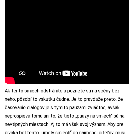
Ak tento smiech odstránite a pozriete sa na scény bez
neho, pôsobí to vskutku čudne. Je to pravdaže preto, že
časovanie dialógov je s týmito pauzami zvláštne, avšak
neprospieva tomu ani to, že tieto „pauzy na smiech“ sú na
nevtipných miestach. Aj to má však svoj význam. Aby pre
diváka bol tento „umelý smiech“ čo najmenej citeľný, musí