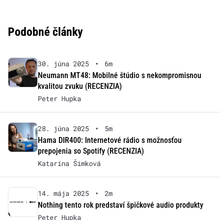
Podobné články
30. júna 2025
•
6m
Neumann MT48: Mobilné štúdio s nekompromisnou
kvalitou zvuku (RECENZIA)
Peter Hupka
28. júna 2025
•
5m
Hama DIR400: Internetové rádio s možnosťou
prepojenia so Spotify (RECENZIA)
Katarína Šimková
14. mája 2025
•
2m
Nothing tento rok predstaví špičkové audio produkty
Peter Hupka