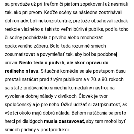
sa pravdaže už pri treťom či piatom zopakovaní už nesmiali
tak, ako pri prvom. Keďže scény sa následne zostrihávali
dohromady, boli nekonzistentné, pretože obsahovali jednak
reakcie vlažného a takisto veľmi búrlivé publika, podľa toho
či scény pochádzala z prvého alebo mnohokrát
opakovaného záberu. Bolo teda rozumné smiech
zosumarizovať a povymieňať tak, aby bol ba podobnej
úrovni.
Nešlo teda o podvrh, ale skôr opravu do
reálneho stavu.
Situačné komédie sa ale postupom času
prestali natáčať pred živým publikom a v 70. a 80. rokoch
sa stal z pridávaného smiechu komediálny nástroj, na
vyvolanie dobrej nálady v divákoch. Človek je tvor
spoločenský a je pre neho ťažké udržať si zatrpknutosť, ak
všetci okolo majú dobrú náladu. Behom natáčania sa preto
herci pri dialógoch
musia zastavovať
, aby tam mohol byť
smiech pridaný v postprodukcii.