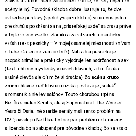
závislé a v rámci sledovania ihneď zistíte, že celý dojem zo
scény je iný. Pôvodná skladba dobre ilustruje to, že dve
ústredné postavy (spolubývajúci doktori) sú určené jedna
pre druhú a po držaní sa na „priateľskej uzde“ sa zrazu práve
v tejto scéne všetko zlomilo a začal sa ich romantický
vzťah (text pesničky – V mojej osamelej miestnosti snívam
o tebe. Čo len môžem urobiť?). Náhradná pesnička je
naopak animálna a prakticky vyjadruje len nadržanosť a sex
(text: chlípne myšlienky v našich hlavách, vidím ťa ako
slušné dievča ale cítim že si dračica), čo
scénu kruto
zmení
, hlavne keď hlavná mužská postava je „snílek“
a romantik a nie lev salónov. Touto chorobou trpí na
Netflixe nielen Scrubs, ale aj Supernatural, The Wonder
Years či Daria. Iné staršie seriály mali tento problém na
DVD, avšak pri Netflixe bol naopak problém odstránený
a licencia bola zakúpená pre pôvodné skladby, čo sa stalo