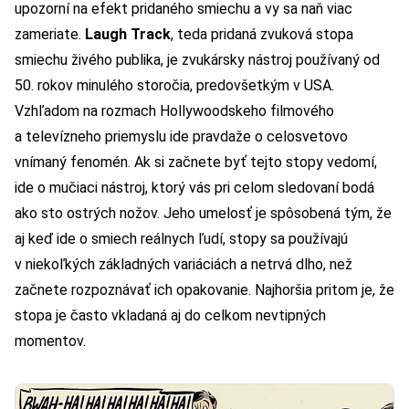
upozorní na efekt pridaného smiechu a vy sa naň viac
zameriate.
Laugh Track
, teda pridaná zvuková stopa
smiechu živého publika, je zvukársky nástroj používaný od
50. rokov minulého storočia, predovšetkým v USA.
Vzhľadom na rozmach Hollywoodskeho filmového
a televízneho priemyslu ide pravdaže o celosvetovo
vnímaný fenomén. Ak si začnete byť tejto stopy vedomí,
ide o mučiaci nástroj, ktorý vás pri celom sledovaní bodá
ako sto ostrých nožov. Jeho umelosť je spôsobená tým, že
aj keď ide o smiech reálnych ľudí, stopy sa používajú
v niekoľkých základných variáciách a netrvá dlho, než
začnete rozpoznávať ich opakovanie. Najhoršia pritom je, že
stopa je často vkladaná aj do celkom nevtipných
momentov.