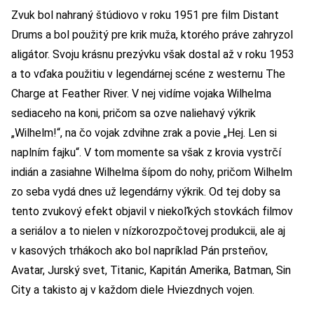
Zvuk bol nahraný štúdiovo v roku 1951 pre film Distant
Drums a bol použitý pre krik muža, ktorého práve zahryzol
aligátor. Svoju krásnu prezývku však dostal až v roku 1953
a to vďaka použitiu v legendárnej scéne z westernu The
Charge at Feather River. V nej vidíme vojaka Wilhelma
sediaceho na koni, pričom sa ozve naliehavý výkrik
„Wilhelm!“, na čo vojak zdvihne zrak a povie „Hej. Len si
naplním fajku“. V tom momente sa však z krovia vystrčí
indián a zasiahne Wilhelma šípom do nohy, pričom Wilhelm
zo seba vydá dnes už legendárny výkrik. Od tej doby sa
tento zvukový efekt objavil v niekoľkých stovkách filmov
a seriálov a to nielen v nízkorozpočtovej produkcii, ale aj
v kasových trhákoch ako bol napríklad Pán prsteňov,
Avatar, Jurský svet, Titanic, Kapitán Amerika, Batman, Sin
City a takisto aj v každom diele Hviezdnych vojen.