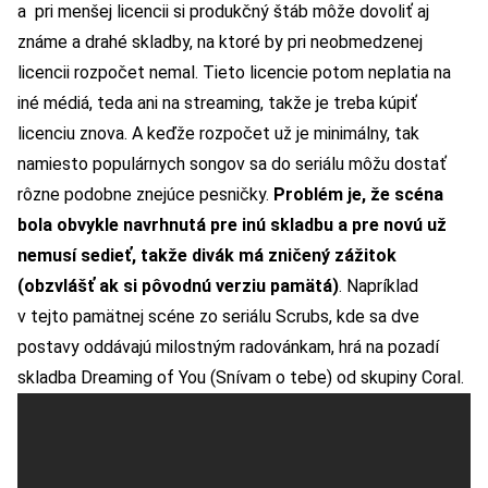
a pri menšej licencii si produkčný štáb môže dovoliť aj
známe a drahé skladby, na ktoré by pri neobmedzenej
licencii rozpočet nemal. Tieto licencie potom neplatia na
iné médiá, teda ani na streaming, takže je treba kúpiť
licenciu znova. A keďže rozpočet už je minimálny, tak
namiesto populárnych songov sa do seriálu môžu dostať
rôzne podobne znejúce pesničky.
Problém je, že scéna
bola obvykle navrhnutá pre inú skladbu a pre novú už
nemusí sedieť, takže divák má zničený zážitok
(obzvlášť ak si pôvodnú verziu pamätá)
. Napríklad
v tejto pamätnej scéne zo seriálu Scrubs, kde sa dve
postavy oddávajú milostným radovánkam, hrá na pozadí
skladba Dreaming of You (Snívam o tebe) od skupiny Coral.