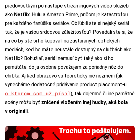
predovšetkým po nástupe streamingových video služieb
ako
Netflix
, Hulu a Amazon Prime, pričom je katastrofou
pre každého fanúšika seriálov. Obľúbili ste si nejaký seriál
tak, že je vašou srdcovou záležitosťou? Povedali ste si, že
na čo by ste si ho kupovali na zastaraných optických
médiách, keď ho máte neustále dostupný na službách ako
Netflix? Bohužiaľ, seriál nemusí byť taký ako si ho
pamätáte, čo ja osobne považujem za poriadny nôž do
chrbta. Aj keď obrazovo sa teoreticky nič nezmení (ak
vynecháme dodatočné pridávanie product placement-u
o ktorom som už písal
), tak dojemné či iné pamätné
scény môžu byť
zničené vložením inej hudby, aká bola
v origináli
.