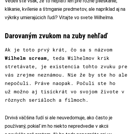
Vedeli ste však, že to neplatí len pre rôzne plieskanie,
klikanie, kvílenie a štrnganie predmetov, ale napríklad aj na
výkriky umierajúcich ľudí? Vitajte vo svete Wilhelma.
Darovaným zvukom na zuby nehľaď
Ak je toto prvý krát, čo sa s názvom
Wilhelm scream,
teda Wilhelmov krik
stretávate, je existencia tohto zvuku pre
vás zrejme neznámou. Nie že by ste ho ale
nepočuli. Práve naopak. Počuli ste ho
už možno aj tisíckrát vo svojom živote v
rôznych seriáloch a filmoch.
Drvivá väčšina ľudí si ale neuvedomuje, ako často je
používaný, pokiaľ im ho niekto nepredvedie v akcii