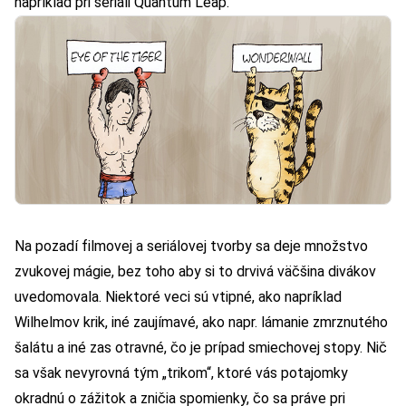
napríklad pri seriáli Quantum Leap.
Na pozadí filmovej a seriálovej tvorby sa deje množstvo
zvukovej mágie, bez toho aby si to drvivá väčšina divákov
uvedomovala. Niektoré veci sú vtipné, ako napríklad
Wilhelmov krik, iné zaujímavé, ako napr. lámanie zmrznutého
šalátu a iné zas otravné, čo je prípad smiechovej stopy. Nič
sa však nevyrovná tým „trikom“, ktoré vás potajomky
okradnú o zážitok a zničia spomienky, čo sa práve pri