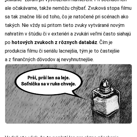
ale očakávame, takže nemôžu chýbať. Zvuková stopa filmu
sa tak značne líši od toho, čo je natočené pri scénach ako
takých. Nie vždy sú pritom tieto zvuky vytvárané novým
nahratím v štúdiu či v exteriéri a zvukári veľmi často siahajú
po
hotových zvukoch z rôznych databáz
. Čím je
produkcia filmu či seriálu lacnejšia, tým je to častejšie
a z finančných dôvodov aj nevyhnutnejšie.