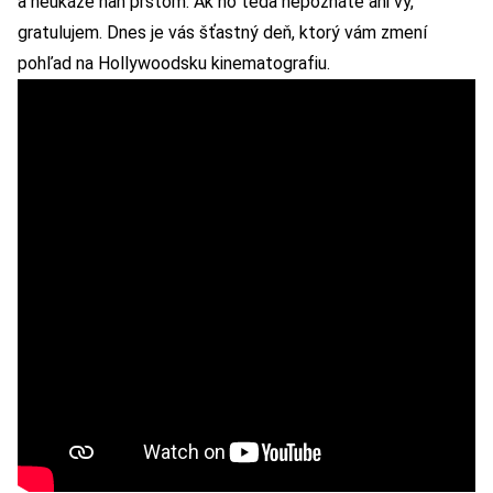
a neukáže naň prstom. Ak ho teda nepoznáte ani vy,
gratulujem. Dnes je vás šťastný deň, ktorý vám zmení
pohľad na Hollywoodsku kinematografiu.