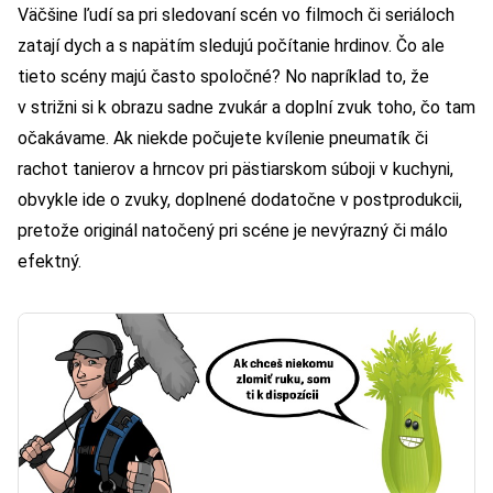
Väčšine ľudí sa pri sledovaní scén vo filmoch či seriáloch
zatají dych a s napätím sledujú počítanie hrdinov. Čo ale
tieto scény majú často spoločné? No napríklad to, že
v strižni si k obrazu sadne zvukár a doplní zvuk toho, čo tam
očakávame. Ak niekde počujete kvílenie pneumatík či
rachot tanierov a hrncov pri pästiarskom súboji v kuchyni,
obvykle ide o zvuky, doplnené dodatočne v postprodukcii,
pretože originál natočený pri scéne je nevýrazný či málo
efektný.