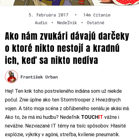
5. februára 2017
•
14m čítanie
Audio
•
Nedeľník
•
Ostatné
Ako nám zvukári dávajú darčeky
o ktoré nikto nestojí a kradnú
ich, keď sa nikto nedíva
František Urban
Hej! Ten krik toho postreleného indiána som už niekde
počul. Znie úplne ako ten Stormtrooper z Hviezdnych
vojen. A táto moja scéna z obľúbeného seriálu je akási iná.
Ako to, že má inú hudbu? Nedeľník
TOUCH
IT
vážne i
nevážne. Nezviazané IT témy na tisíc spôsobov. Hlasité
explózie, výkriky v agónii, streľba, kvílenie pneumatík.