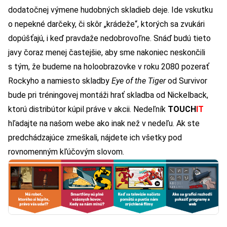
dodatočnej výmene hudobných skladieb deje. Ide vskutku
o nepekné darčeky, či skôr „krádeže“, ktorých sa zvukári
dopúšťajú, i keď pravdaže nedobrovoľne. Snáď budú tieto
javy čoraz menej častejšie, aby sme nakoniec neskončili
s tým, že budeme na holoobrazovke v roku 2080 pozerať
Rockyho a namiesto skladby
Eye of the Tiger
od Survivor
bude pri tréningovej montáži hrať skladba od Nickelback,
ktorú distribútor kúpil práve v akcii. Nedeľník
TOUCH
IT
hľadajte na našom webe ako inak než v nedeľu. Ak ste
predchádzajúce zmeškali, nájdete ich všetky pod
rovnomenným
kľúčovým slovom
.