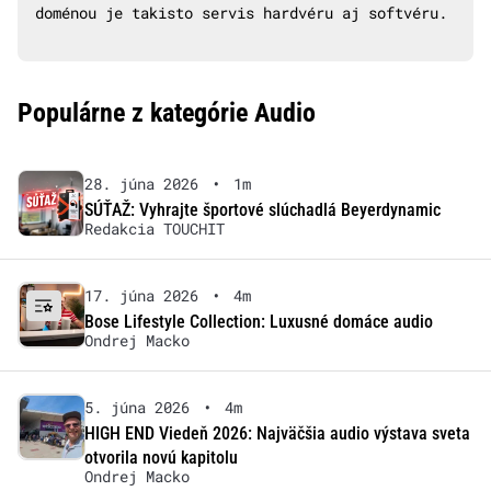
doménou je takisto servis hardvéru aj softvéru.
Populárne z kategórie Audio
28. júna 2026
•
1m
SÚŤAŽ: Vyhrajte športové slúchadlá Beyerdynamic
Redakcia TOUCHIT
17. júna 2026
•
4m
Bose Lifestyle Collection: Luxusné domáce audio
Ondrej Macko
5. júna 2026
•
4m
HIGH END Viedeň 2026: Najväčšia audio výstava sveta
otvorila novú kapitolu
Ondrej Macko