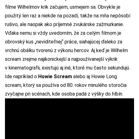
filme Wilhelmov krik začujem, usmejem sa. Obvykle je
použitý len raz a niekde na pozadí, takže na mňa nepôsobí
rušivo, ale naopak ako príjemné zvukárske zažmurkanie.
Vďaka nemu si vždy uvedomím, že za celým filmom je
obrovský kus „neviditeľnej“ práce, siahajúcej ďaleko za
vrchnú obálku tvorenú z výkonu hercov. Aj keď je Wilhelm
scream zrejme najikonickejší a najpoužívanejší výkrik
v kinematografii, existujú aj iné, ktoré mu často sekundujú.
Ide napríklad o
Howie Scream
alebo aj Howie Long
scream, ktorý sa používa od 80. rokov minulého storočia
zvyčajne pri scénach, kde osoba padá z výšky do hlbín.