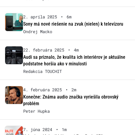
2. apríla 2025
•
6m
Sony má nové riešenie na zvuk (nielen) k televízoru
Ondrej Macko
22. februára 2025
•
4m
Audi sa priznalo, že kvalita ich interiérov je aktuálne
podstatne horšia ako v minulosti
Redakcia TOUCHIT
4. februára 2025
•
2m
Konečne: Známa audio značka vyriešila obrovský
problém
Peter Hupka
7. júna 2024
•
1m