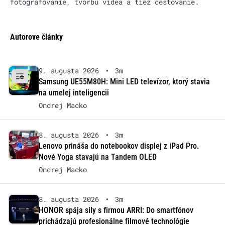
fotografovanie, tvorbu videa a tiež cestovanie.
Autorove články
9. augusta 2026
•
3m
Samsung UE55M80H: Mini LED televízor, ktorý stavia
na umelej inteligencii
Ondrej Macko
8. augusta 2026
•
3m
Lenovo prináša do notebookov displej z iPad Pro.
Nové Yoga stavajú na Tandem OLED
Ondrej Macko
8. augusta 2026
•
3m
HONOR spája sily s firmou ARRI: Do smartfónov
prichádzajú profesionálne filmové technológie