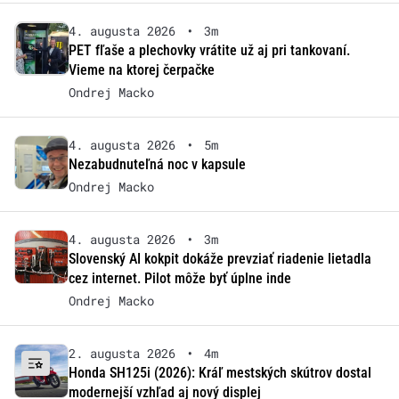
4. augusta 2026
•
3m
PET fľaše a plechovky vrátite už aj pri tankovaní.
Vieme na ktorej čerpačke
Ondrej Macko
4. augusta 2026
•
5m
Nezabudnuteľná noc v kapsule
Ondrej Macko
4. augusta 2026
•
3m
Slovenský AI kokpit dokáže prevziať riadenie lietadla
cez internet. Pilot môže byť úplne inde
Ondrej Macko
2. augusta 2026
•
4m
Honda SH125i (2026): Kráľ mestských skútrov dostal
modernejší vzhľad aj nový displej