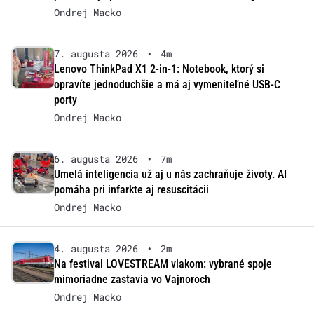
Ondrej Macko
7. augusta 2026
•
4m
Lenovo ThinkPad X1 2-in-1: Notebook, ktorý si
opravíte jednoduchšie a má aj vymeniteľné USB-C
porty
Ondrej Macko
6. augusta 2026
•
7m
Umelá inteligencia už aj u nás zachraňuje životy. AI
pomáha pri infarkte aj resuscitácii
Ondrej Macko
4. augusta 2026
•
2m
Na festival LOVESTREAM vlakom: vybrané spoje
mimoriadne zastavia vo Vajnoroch
Ondrej Macko