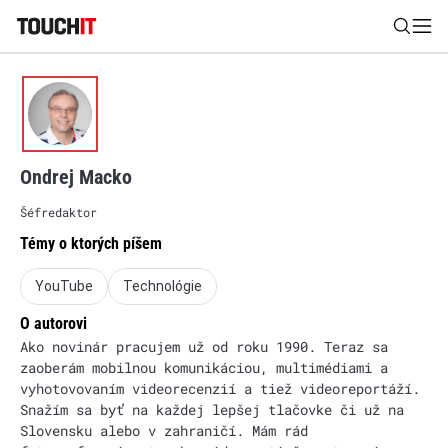
Nájsť
Všetko
Recenzie
Videá
Tipy, triky, návody
Tla
Ondrej Macko
Výsledky vyhľadávania
Šéfredaktor
Témy o ktorých píšem
Zadajte frázu pre vyhľadanie
YouTube
Technológie
O autorovi
Ako novinár pracujem už od roku 1990. Teraz sa
zaoberám mobilnou komunikáciou, multimédiami a
vyhotovovaním videorecenzií a tiež videoreportáží.
Snažím sa byť na každej lepšej tlačovke či už na
Slovensku alebo v zahraničí. Mám rád