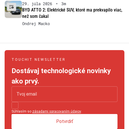
29. júla 2026
•
3m
BYD ATTO 2: Elektrické SUV, ktoré ma prekvapilo viac,
než som čakal
Ondrej Macko
TOUCHIT NEWSLETTER
Dostávaj technologické novinky
ako prvý.
Súhlasím so
zásadami spracovaním údajov
.
Potvrdiť