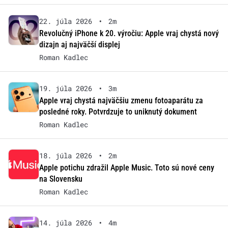
22. júla 2026
•
2m
Revolučný iPhone k 20. výročiu: Apple vraj chystá nový
dizajn aj najväčší displej
Roman Kadlec
19. júla 2026
•
3m
Apple vraj chystá najväčšiu zmenu fotoaparátu za
posledné roky. Potvrdzuje to uniknutý dokument
Roman Kadlec
18. júla 2026
•
2m
Apple potichu zdražil Apple Music. Toto sú nové ceny
na Slovensku
Roman Kadlec
14. júla 2026
•
4m