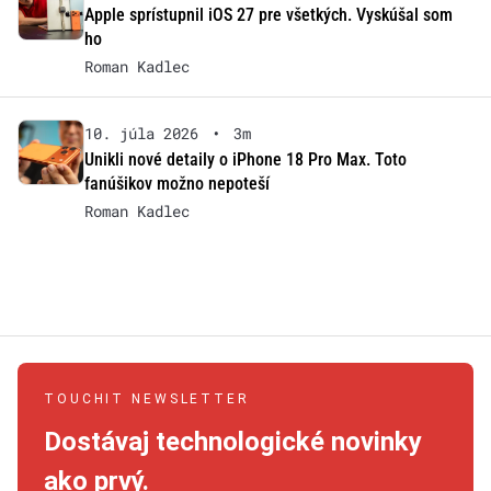
Apple sprístupnil iOS 27 pre všetkých. Vyskúšal som
ho
Roman Kadlec
10. júla 2026
•
3m
Unikli nové detaily o iPhone 18 Pro Max. Toto
fanúšikov možno nepoteší
Roman Kadlec
TOUCHIT NEWSLETTER
Dostávaj technologické novinky
ako prvý.