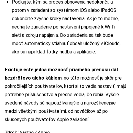
Počkajte, kým sa proces obnovenia nedokončí, a
potom v zariadení so systémom iOS alebo iPadOS
dokončite zvyšné kroky nastavenia. Ak je to možné,
nechajte zariadenie po nastavení pripojené k Wi-Fi
sieti a zdroju napájania. Do zariadenia sa tak bude
môcť automaticky stiahnuť obsah uložený v iCloude,
ako sú napríklad fotky, hudba a aplikácie.
Existuje ešte jedna možnosť priameho prenosu dát
bezdrôtovo alebo káblom
, no táto možnosť je skôr pre
pokročilejších používateľov, ktorí si to vedia nastaviť, majú
potrebné príslušenstvo a presne vedia, čo robia. Vyššie
uvedené návody sú najpoužívanejšie a najrozšírenejšie
medzi všetkými používateľmi, od nováčikov až po
skúsených používateľov Apple zariadení.
Zdroj
: Vlastné / Apple