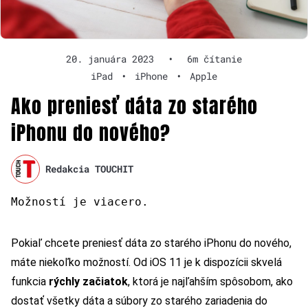
20. januára 2023
•
6m čítanie
iPad
•
iPhone
•
Apple
Ako preniesť dáta zo starého
iPhonu do nového?
Redakcia TOUCHIT
Možností je viacero.
Pokiaľ chcete preniesť dáta zo starého iPhonu do nového,
máte niekoľko možností. Od iOS 11 je k dispozícii skvelá
funkcia
rýchly začiatok
, ktorá je najľahším spôsobom, ako
dostať všetky dáta a súbory zo starého zariadenia do