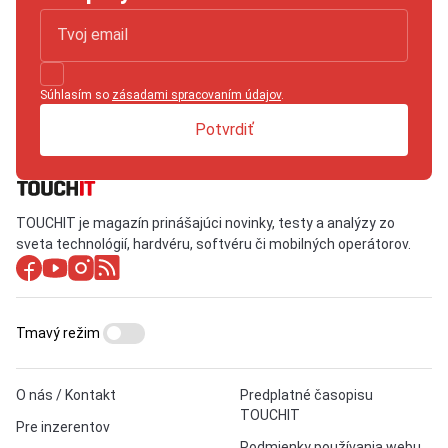
Súhlasím so
zásadami spracovaním údajov
.
Potvrdiť
TOUCHIT je magazín prinášajúci novinky, testy a analýzy zo
sveta technológií, hardvéru, softvéru či mobilných operátorov.
Tmavý režim
O nás / Kontakt
Predplatné časopisu
TOUCHIT
Pre inzerentov
Podmienky používania webu