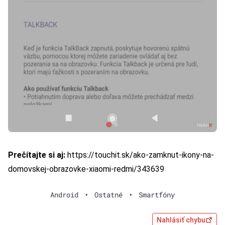
Prečítajte si aj:
https://touchit.sk/ako-zamknut-ikony-na-
domovskej-obrazovke-xiaomi-redmi/343639
Android
•
Ostatné
•
Smartfóny
Nahlásiť chybu