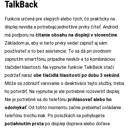
TalkBack
Funkcia určená pre slepých alebo tých, čo prakticky na
displej nevidia a potrebujú jednotlivé prvky čítať. Android
má podporu na
čítanie obsahu na displeji v slovenčine
.
Základom je, aby si tieto prvky vedel zapnúť aj sám
používateľ a to bez asistencie. To sa dá pri úvodnom
zapnutím smartfónu, prípadne neskôr a to kombináciou
tlačidiel hlasitosti. Na vypnutie funkcie TalkBack stačí
podržať naraz
obe tlačidlá hlasitosti po dobu 3 sekúnd
.
Môže sa zobraziť varovanie o deaktivácii tejto služby, treba
ho potvrdiť. Na vypnutie je ale potrebné rozsvietiť displej.
Nie je potrebné sa do telefónu
prihlasovať alebo ho
odomykať
. Od tohto momentu začne prebiehať ovládanie
telefónu trochu inak. Po položkách sa pohybujete
potiahnutím prsta
po displeji doprava alebo doľava.