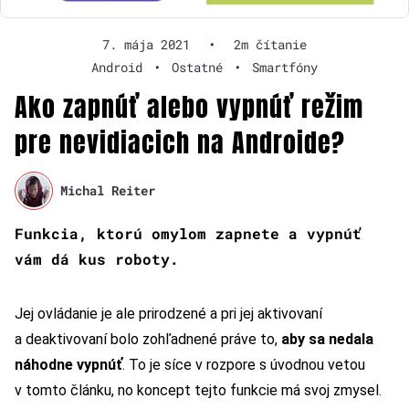
7. mája 2021
•
2m čítanie
Android
•
Ostatné
•
Smartfóny
Ako zapnúť alebo vypnúť režim
pre nevidiacich na Androide?
Michal Reiter
Funkcia, ktorú omylom zapnete a vypnúť
vám dá kus roboty.
Jej ovládanie je ale prirodzené a pri jej aktivovaní
a deaktivovaní bolo zohľadnené práve to,
aby sa nedala
náhodne vypnúť
. To je síce v rozpore s úvodnou vetou
v tomto článku, no koncept tejto funkcie má svoj zmysel.