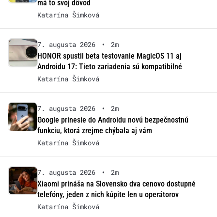
má to svoj dôvod
Katarína Šimková
7. augusta 2026
•
2m
HONOR spustil beta testovanie MagicOS 11 aj
Androidu 17: Tieto zariadenia sú kompatibilné
Katarína Šimková
7. augusta 2026
•
2m
Google prinesie do Androidu novú bezpečnostnú
funkciu, ktorá zrejme chýbala aj vám
Katarína Šimková
7. augusta 2026
•
2m
Xiaomi prináša na Slovensko dva cenovo dostupné
telefóny, jeden z nich kúpite len u operátorov
Katarína Šimková