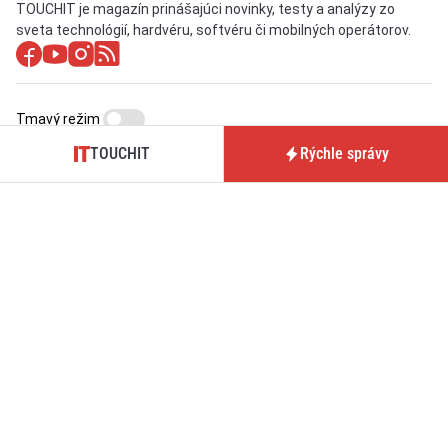
TOUCHIT je magazín prinášajúci novinky, testy a analýzy zo
sveta technológií, hardvéru, softvéru či mobilných operátorov.
Tmavý režim
TOUCHIT
Rýchle správy
O nás / Kontakt
Predplatné časopisu
TOUCHIT
Pre inzerentov
Podmienky používania webu
BrandIT
Podmienky predaja
Predplatné
predplatného
GDPR
Nastavenia cookies
aktualizované denne: ISSN 1339-9497 (online)
a ISSN 1339-939X (tlačené vydanie)