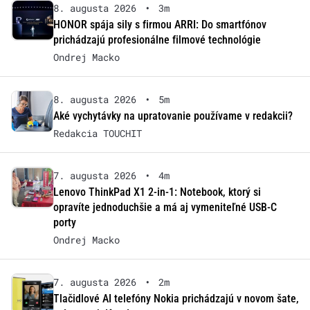
8. augusta 2026
•
3m
HONOR spája sily s firmou ARRI: Do smartfónov
prichádzajú profesionálne filmové technológie
Ondrej Macko
8. augusta 2026
•
5m
Aké vychytávky na upratovanie používame v redakcii?
Redakcia TOUCHIT
7. augusta 2026
•
4m
Lenovo ThinkPad X1 2-in-1: Notebook, ktorý si
opravíte jednoduchšie a má aj vymeniteľné USB-C
porty
Ondrej Macko
7. augusta 2026
•
2m
Tlačidlové AI telefóny Nokia prichádzajú v novom šate,